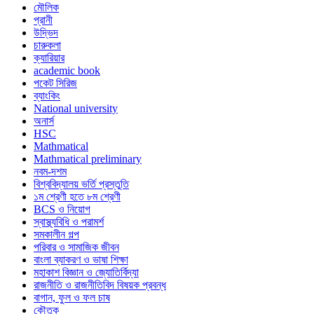
মৌলিক
প্রানী
উদ্ভিদ
চারুকলা
ক্যারিয়ার
academic book
পকেট সিরিজ
ব্যাংকিং
National university
অনার্স
HSC
Mathmatical
Mathmatical preliminary
নবম-দশম
বিশ্ববিদ্যালয় ভর্তি প্রস্তুতি
১ম শ্রেণী হতে ৮ম শ্রেণী
BCS ও নিয়োগ
স্বাস্থ্যবিধি ও পরামর্শ
সমকালীন গল্প
পরিবার ও সামাজিক জীবন
বাংলা ব্যাকরণ ও ভাষা শিক্ষা
মহাকাশ বিজ্ঞান ও জ্যোতির্বিদ্যা
রাজনীতি ও রাজনীতিবিদ বিষয়ক প্রবন্ধ
বাগান, ফুল ও ফল চাষ
কৌতুক