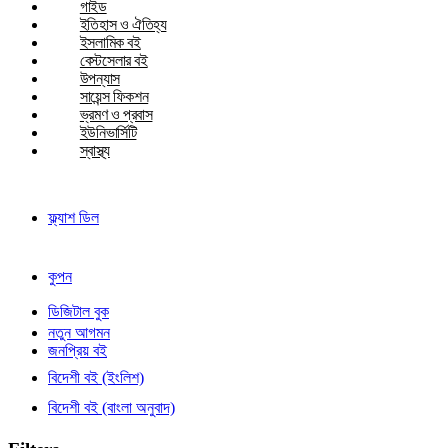
গাইড
ইতিহাস ও ঐতিহ্য
ইসলামিক বই
বেস্টসেলার বই
উপন্যাস
সায়েন্স ফিকশন
ভ্রমণ ও প্রবাস
ইউনিভার্সিটি
স্বাস্থ্য
ফ্ল্যাশ ডিল
কুপন
ডিজিটাল বুক
নতুন আগমন
জনপ্রিয় বই
বিদেশী বই (ইংলিশ)
বিদেশী বই (বাংলা অনুবাদ)