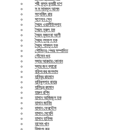
শ্রী কুসুম কুমারী দাশ
স ম সামসুল আলম
সত্যজিৎ রায়
সত্যেন সেন
সৈয়দ ওয়ালীউল্লাহ্
সৈয়দ নূরুল হক
সৈয়দ মুজতবা আলী
সৈয়দ লুৎফুল হক
সৈয়দ শামসুল হক
সৌমিত্র শেখর সম্পাদিত
সৌমেন গুহ
স্যার আরথার কোনান
স্যার জন ব্যারো
হরিশংকর জলদাস
হাবিবুর রাহমান
হাবিবুল্লাহ বাহার
হামিদুর রহমান
হারুন রশিদ
হাসান আজিজুল হক
হাসান জাহিদ
হাসান ফেরদৌস
হাসান মেহেদি
হাসান হাফিজ
হাসেম খান
হিমাংশু কর