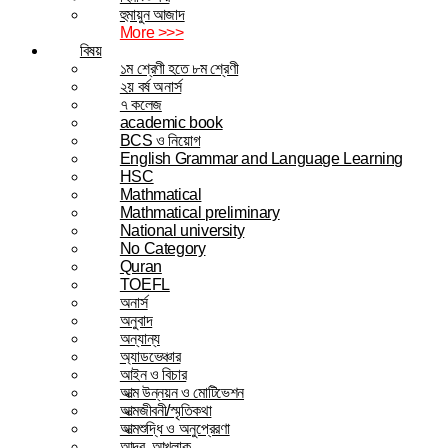
হুমায়ুন আজাদ
More >>>
বিষয়
১ম শ্রেণী হতে ৮ম শ্রেণী
২য় বর্ষ অনার্স
৭ কলেজ
academic book
BCS ও নিয়োগ
English Grammar and Language Learning
HSC
Mathmatical
Mathmatical preliminary
National university
No Category
Quran
TOEFL
অনার্স
অনুবাদ
অন্যান্য
অ্যাডভেঞ্চার
আইন ও বিচার
আত্ম উন্নয়ন ও মোটিভেশন
আত্মজীবনী/স্মৃতিকথা
আত্মশুদ্ধি ও অনুপ্রেরণা
আদব, আখলাক