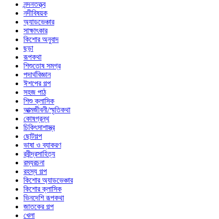
নন্দনতত্ত্ব
নদীবিষয়ক
অ্যাডভেঞ্চার
সাক্ষাৎকার
কিশোর অনুবাদ
ছড়া
রূপকথা
শিশুতোষ সমগ্র
পদার্থবিজ্ঞান
ঈশপের গল্প
সহজ পাঠ
শিশু ক্লাসিক
আত্মজীবনী/স্মৃতিকথা
কোষগ্রন্থ
চিকিৎসাশাস্ত্র
ছোটগল্প
ভাষা ও ব্যাকরণ
রবীন্দ্রসাহিত্য
রম্যরচনা
রহস্য গল্প
কিশোর অ্যাডভেঞ্চার
কিশোর ক্লাসিক
ভিনদেশি রূপকথা
জাতকের গল্প
খেলা