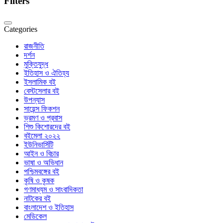
Filters
Categories
রাজনীতি
দর্শন
মুক্তিযুদ্ধ
ইতিহাস ও ঐতিহ্য
ইসলামিক বই
বেস্টসেলার বই
উপন্যাস
সায়েন্স ফিকশন
ভ্রমণ ও প্রবাস
শিশু কিশোরদের বই
বইমেলা ২০২২
ইউনিভার্সিটি
আইন ও বিচার
ভাষা ও অভিধান
পশ্চিমবঙ্গের বই
কৃষি ও কৃষক
গণমাধ্যম ও সাংবাদিকতা
নাটকের বই
বাংলাদেশ ও ইতিহাস
মেডিকেল