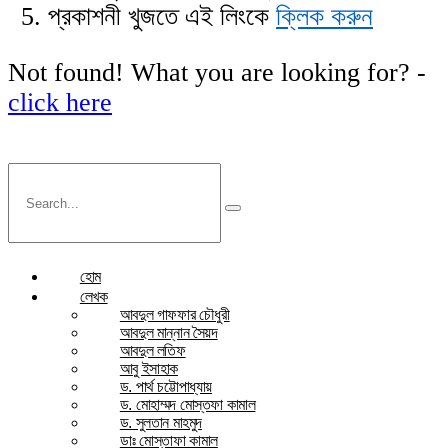
প্রকাশনী খুজতে এই লিংকে
ক্লিক করুন
Not found! What you are looking for? -
click here
হোম
লেখক
আবদুল গাফফার চৌধুরী
আবদুল মান্নান সৈয়দ
আবদুল লতিফ
আবু ইসাহাক
ড. পার্থ চট্টোপাধ্যায়
ড. মোহাম্মদ মোস্তফা কামাল
ড. সুলতান মাহমুদ
ডাঃ মোস্তাফা কামাল