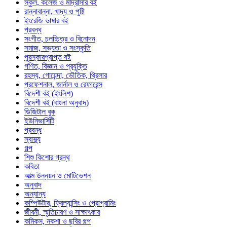
স্কুল, কলেজ ও মাদ্রাসার বই
রান্নাবান্না, খাদ্য ও পুষ্টি
ইংরেজি ভাষার বই
প্রবন্ধ
সংগীত, চলচ্চিত্র ও বিনোদন
সমাজ, সভ্যতা ও সংস্কৃতি
পুরস্কারপ্রাপ্ত বই
গণিত, বিজ্ঞান ও প্রযুক্তি
রহস্য, গোয়েন্দা, ভৌতিক, থ্রিলার
প্রফেশনাল, জার্নাল ও রেফারেন্স
বিদেশী বই (ইংলিশ)
বিদেশী বই (বাংলা অনুবাদ)
ডিজিটাল বুক
ইউনিভার্সিটি
প্রবন্ধ
স্বাস্থ্য
গল্প
শিশু কিশোর গ্রন্থ
কবিতা
আত্ম উন্নয়ন ও মোটিভেশন
অনুবাদ
অন্যান্য
কম্পিউটার, ফ্রিল্যান্সিং ও প্রোগ্রামিং
জীবনী, স্মৃতিচারণ ও সাক্ষাৎকার
কমিকস, নকশা ও ছবির গল্প