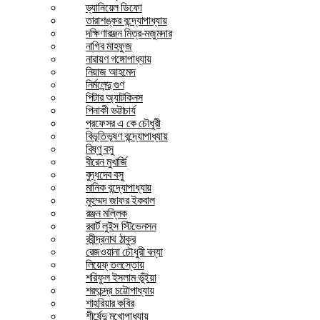
ড্যানিয়েল ডিফো
তারাশঙ্কর বন্দ্যোপাধ্যায়
দক্ষিণারঞ্জন মিত্র-মজুমদার
নাগিব মাহফুজ
নারায়ণ গঙ্গোপাধ্যায়
নিয়াজ আহমেদ
নির্মলেন্দু গুণ
পিটার অ্যাটকিনস
পিনাকী ভট্টাচার্য
প্রফেসর এ কে চৌধুরী
বিভূতিভূষণ বন্দ্যোপাধ্যায়
বিষ্ণু বসু
বীরেন মুখার্জি
বুদ্ধদেব বসু
মানিক বন্দ্যোপাধ্যায়
মুহম্মদ জাফর ইকবাল
রঞ্জন মল্লিক
রবার্ট লুইস স্টিভেনসন
রবীন্দ্রনাথ ঠাকুর
রেজওয়ানা চৌধুরী বন্যা
লিয়েফ্ তলস্তোয়
শরিফুল ইসলাম ভূঁইয়া
শরৎচন্দ্র চট্টোপাধ্যায়
শাহরিয়ার কবির
শীর্ষেন্দু মুখোপাধ্যায়