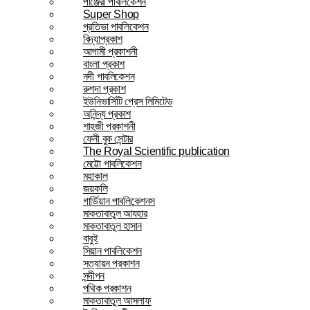
পাঞ্জেরী পাবলিকেশন
Super Shop
প্রতিভা পাবলিকেশন
বিদ্যাপ্রকাশ
আগামী প্রকাশনী
বাংলা প্রকাশ
নদী পাবলিকেশন
রুশদা প্রকাশ
ইউনিভার্সিটি প্রেস লিমিটেড
অনিন্দ্য প্রকাশ
শাহজী প্রকাশনী
ফেনী বুক সেন্টার
The Royal Scientific publication
মেট্টো পাবলিকেশন
মহাকাল
জয়কলি
গার্ডিয়ান পাবলিকেশনস
মাকতাবাতুল আযহার
মাকতাবাতুল হাসান
বাবুই
সিয়ান পাবলিকেশন
সত্যায়ন প্রকাশন
সন্দীপন
পথিক প্রকাশন
মাকতাবাতুল আসলাফ