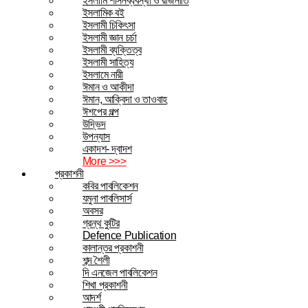
ইসলামি শাসনব্যবস্থা ও রাজনীতি
ইসলামিক বই
ইসলামী চিকিৎসা
ইসলামী জ্ঞান চর্চা
ইসলামী ব্যক্তিত্ব
ইসলামী সাহিত্য
ইসলামে নারী
ঈমান ও আকীদা
ঈমান, আক্বিদা ও তাওবাহ
ঈশপের গল্প
উদ্ভিদ
উপন্যাস
একাদশ- দ্বাদশ
More >>>
প্রকাশনী
কবির পাবলিকেশন
যমুনা পাবলিসার্স
অবসর
গ্রন্থ কুটির
Defence Publication
কালান্তর প্রকাশনী
শব্দ শৈলী
দি এনজেল পাবলিকেশন
শিখা প্রকাশনী
আদর্শ