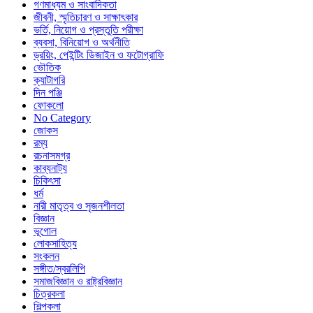
গণমাধ্যম ও সাংবাদিকতা
জীবনী, স্মৃতিচারণ ও সাক্ষাৎকার
ভর্তি, নিয়োগ ও প্রস্তুতি পরীক্ষা
ব্যবসা, বিনিয়োগ ও অর্থনীতি
ড্রয়িং, পেইন্টিং ডিজাইন ও ফটোগ্রাফি
ভৌতিক
ক্যাটাগরি
দিন পঞ্জি
ফোকলো
No Category
জোকস
রম্য
রচনাসমগ্র
কাব্যনাট্য
চিকিৎসা
ধর্ম
নারী মাতৃত্ব ও সৃজনশীলতা
বিজ্ঞান
ভূগোল
লোকসাহিত্য
সংকলন
সঙ্গীত/স্বরলিপি
সমাজবিজ্ঞান ও রাষ্ট্রবিজ্ঞান
চিত্রকলা
শিল্পকলা