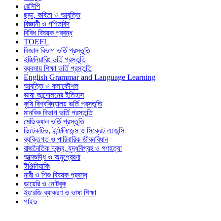
রেসিপি
ছড়া, কবিতা ও আবৃত্তি
বিজ্ঞানী ও গণিতবিদ
বিবিধ বিষয়ক প্রবন্ধ
TOEFL
বিজ্ঞান বিভাগ ভর্তি প্রস্তুতি
ইঞ্জিনিয়ারিং ভর্তি প্রস্তুতি
ব্যবসায় শিক্ষা ভর্তি প্রস্তুতি
English Grammar and Language Learning
আবৃত্তি ও কলাকৌশল
ভাষা আন্দোলনের ইতিহাস
কৃষি বিশ্ববিদ্যালয় ভর্তি প্রস্তুতি
মানবিক বিভাগ ভর্তি প্রস্তুতি
মেডিক্যাল ভর্তি প্রস্তুতি
ডিটেকটিভ, ইন্টেলিজেন্স ও সিক্রেট এজেন্সি
ব্যক্তিগত ও পারিবারিক জীবনবিধান
রাজনৈতিক দ্বন্দ্ব, যুদ্ধবিগ্রহ ও গণহত্যা
আত্মশুদ্ধি ও অনুপ্রেরণা
ইঞ্জিনিয়ারিং
নারী ও শিশু বিষয়ক প্রবন্ধ
ডায়েরি ও নোটবুক
ইংরেজি ব্যাকরণ ও ভাষা শিক্ষা
গাইড