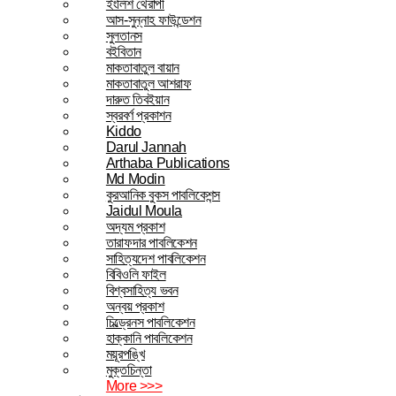
ইংলিশ থেরাপী
আস-সুন্নাহ ফাউন্ডেশন
সুলতানস
বইবিতান
মাকতাবাতুল বায়ান
মাকতাবাতুল আশরাফ
দারুত তিবইয়ান
স্বরবর্ণ প্রকাশন
Kiddo
Darul Jannah
Arthaba Publications
Md Modin
কুরআনিক বুকস পাবলিকেশন্স
Jaidul Moula
অদ্যম প্রকাশ
তারাফদার পাবলিকেশন
সাহিত্যদেশ পাবলিকেশন
বিবিওলি ফাইল
বিশ্বসাহিত্য ভবন
অন্বয় প্রকাশ
চিল্ড্রেনস পাবলিকেশন
হাক্কানি পাবলিকেশন
ময়ূরপঙ্খি
মুক্তচিন্তা
More >>>