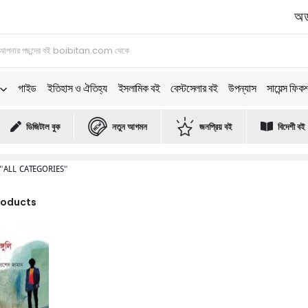
অর্
গাইড
ইতিহাস ও ঐতিহ্য
ইসলামিক বই
বেস্টসেলার বই
উপন্যাস
সায়েন্স ফিক
ডিজিটাল বুক
নতুন আগমন
জনপ্রিয় বই
বিদেশী বই
"ALL CATEGORIES"
Products