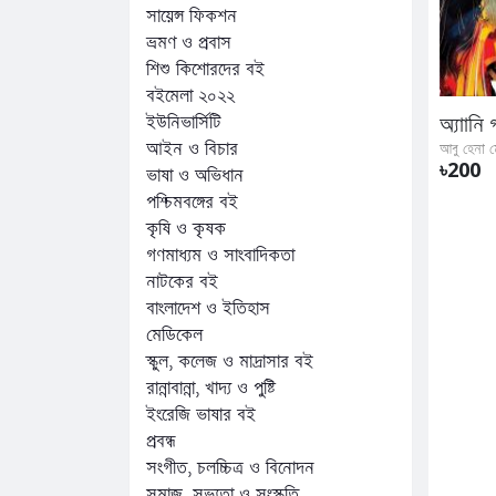
সায়েন্স ফিকশন
ভ্রমণ ও প্রবাস
শিশু কিশোরদের বই
বইমেলা ২০২২
ইউনিভার্সিটি
আইন ও বিচার
৳200
ভাষা ও অভিধান
পশ্চিমবঙ্গের বই
কৃষি ও কৃষক
গণমাধ্যম ও সাংবাদিকতা
নাটকের বই
বাংলাদেশ ও ইতিহাস
মেডিকেল
স্কুল, কলেজ ও মাদ্রাসার বই
রান্নাবান্না, খাদ্য ও পুষ্টি
ইংরেজি ভাষার বই
প্রবন্ধ
সংগীত, চলচ্চিত্র ও বিনোদন
সমাজ, সভ্যতা ও সংস্কৃতি