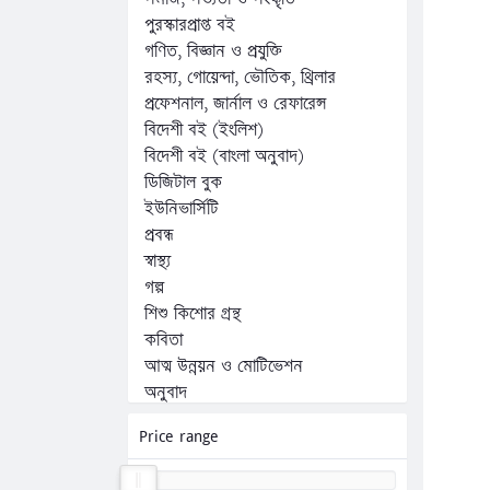
পুরস্কারপ্রাপ্ত বই
গণিত, বিজ্ঞান ও প্রযুক্তি
রহস্য, গোয়েন্দা, ভৌতিক, থ্রিলার
প্রফেশনাল, জার্নাল ও রেফারেন্স
বিদেশী বই (ইংলিশ)
বিদেশী বই (বাংলা অনুবাদ)
ডিজিটাল বুক
ইউনিভার্সিটি
প্রবন্ধ
স্বাস্থ্য
গল্প
শিশু কিশোর গ্রন্থ
কবিতা
আত্ম উন্নয়ন ও মোটিভেশন
অনুবাদ
অন্যান্য
Price range
কম্পিউটার, ফ্রিল্যান্সিং ও প্রোগ্রামিং
জীবনী, স্মৃতিচারণ ও সাক্ষাৎকার