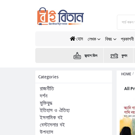
হোম
লেখক
বিষয়
প্রকাশনী
ফ্ল্যাশ ডিল
কুপন
HOME
Categories
All 
রাজনীতি
দর্শন
মুক্তিযুদ্ধ
ইতিহাস ও ঐতিহ্য
ইসলামিক বই
বেস্টসেলার বই
উপন্যাস