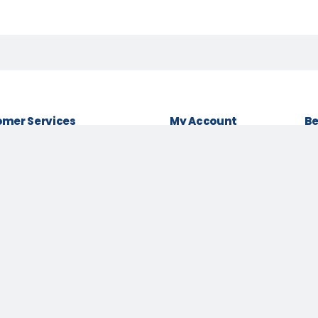
mer Services
My Account
Be
& conditions
Login as Customer
Policy
Order History
Lo
t Policy
My Wishlist
Be
 Policy
Track Order
Pa
Us