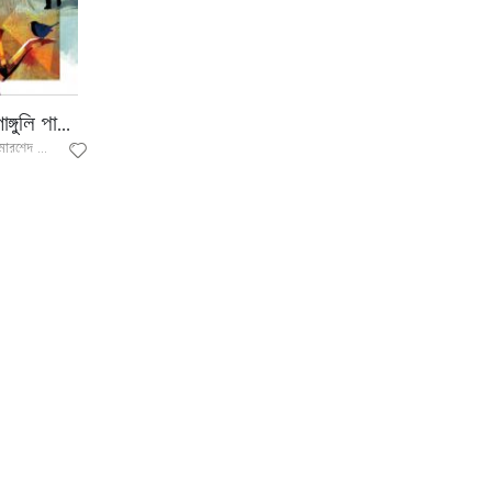
অ্যাানি গাঙ্গুলি পাখি নয়
আবু হেনা মোরশেদ জামান