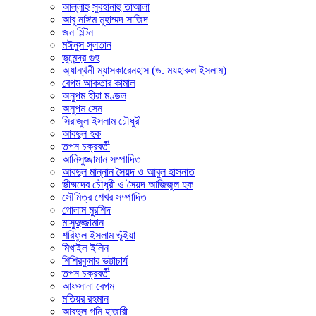
আল্লাহু সুবহানাহু তাআলা
আবু নাঈম মুহাম্মদ সাজিদ
জন মিল্টন
মঈনুস সুলতান
ভূমেন্দ্র গুহ
অ্যান্থনী ম্যাসকারেনহাস (ড. মযহারুল ইসলাম)
বেগম আকতার কামাল
অনুপম হীরা মণ্ডল
অনুপম সেন
সিরাজুল ইসলাম চৌধুরী
আবদুল হক
তপন চক্রবর্তী
আনিসুজ্জামান সম্পাদিত
আবদুল মান্নান সৈয়দ ও আবুল হাসনাত
ভীষ্মদেব চৌধুরী ও সৈয়দ আজিজুল হক
সৌমিত্র শেখর সম্পাদিত
গোলাম মুরশিদ
মাসুদুজ্জামান
শরিফুল ইসলাম ভূঁইয়া
মিখাইল ইলিন
শিশিরকুমার ভট্টাচার্য
তপন চক্রবর্তী
আফসানা বেগম
মতিয়র রহমান
আবদুল গনি হাজারী