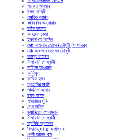
আখতারুজ্জামান ইলিয়াস
শওকত ওসমান
চমক চৌধুরী
মোহিত কামাল
কবির বিন আনোয়ার
রশীদ হায়দার
আহমেদ রেজা
ইফতেখার আমিন
মোঃ আওলাদ হোসেন চৌধুরী (সম্পাদক)
মোঃ আওলাদ হোসেন চৌধুরী
শামসুর রাহমান
নীলা মনি গোস্বামী
নাফিসা আওয়াল
আনিসুল
আরিফ হৃদয়
মুনতাসির মাহদি
তাহমিমা আনাম
চমক হাসান
শাহরিয়ার সুবিন
শেখ হাসিনা
ড্যানিয়েল গোলম্যান
নীলা মনি গোস্বামী
ম্যাথিউ অ্যালেন
বিভূতিভূষণ বন্দ্যোপাধ্যায়
শেলী জামান খান