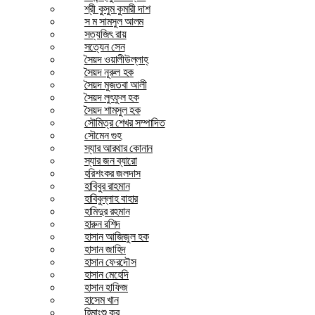
শ্রী কুসুম কুমারী দাশ
স ম সামসুল আলম
সত্যজিৎ রায়
সত্যেন সেন
সৈয়দ ওয়ালীউল্লাহ্
সৈয়দ নূরুল হক
সৈয়দ মুজতবা আলী
সৈয়দ লুৎফুল হক
সৈয়দ শামসুল হক
সৌমিত্র শেখর সম্পাদিত
সৌমেন গুহ
স্যার আরথার কোনান
স্যার জন ব্যারো
হরিশংকর জলদাস
হাবিবুর রাহমান
হাবিবুল্লাহ বাহার
হামিদুর রহমান
হারুন রশিদ
হাসান আজিজুল হক
হাসান জাহিদ
হাসান ফেরদৌস
হাসান মেহেদি
হাসান হাফিজ
হাসেম খান
হিমাংশু কর