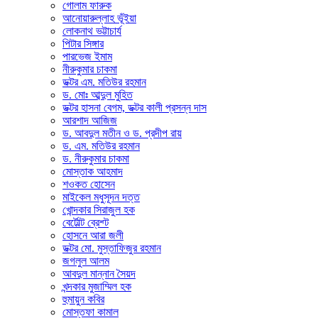
গোলাম ফারুক
আনোয়ারুল্লাহ ভূঁইয়া
লোকনাথ ভট্টাচার্য
পিটার সিঙ্গার
পারভেজ ইমাম
নীরুকুমার চাকমা
ডক্টর এম. মতিউর রহমান
ড. মোঃ আব্দুল মুহিত
ডক্টর হাসনা বেগম, ডক্টর কালী প্রসন্ন দাস
আরশাদ আজিজ
ড. আবদুল মতীন ও ড. প্রদীপ রায়
ড. এম. মতিউর রহমান
ড. নীরুকুমার চাকমা
মোস্তাক আহমাদ
শওকত হোসেন
মাইকেল মধুসূদন দত্ত
খোন্দকার সিরাজুল হক
বের্টোল্ট ব্রেশ্ট
হোসনে আরা জলী
ডক্টর মো. মুস্তাফিজুর রহমান
জগলুল আলম
আবদুল মান্নান সৈয়দ
খন্দকার মুজাম্মিল হক
হুমায়ুন কবির
মোস্তফা কামাল