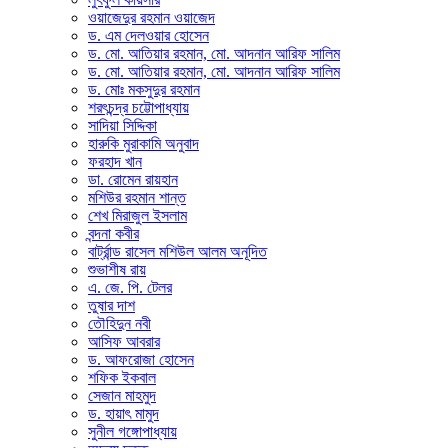
ওয়াজেদুর রহমান ওয়াজেদ
ড. এম দেলওয়ার হোসেন
ড. মো. আতিয়ার রহমান, মো. আদনান আরিফ সালিম
ড. মো. আতিয়ার রহমান, মো. আদনান আরিফ সালিম
ড. মোঃ মকসুদুর রহমান
শরৎচন্দ্র চট্টোপাধ্যায়
সাদিয়া সিদ্দিকা
হারুকি মুরাকামি অনুবাদ
ফরহাদ খান
ডা. রোমেন রায়হান
মশিউর রহমান শান্ত
শেখ মিরাজুল ইসলাম
বন্দনা কবীর
বার্ট্রান্ড রাসেল মশিউল আলম অনূদিত
শুভাশীষ রায়
এ. জে. পি. টেলর
তুষার দাশ
তৌহিদুন নবী
আসিফ আবরার
ড. আফরোজা হোসেন
শফিক ইকবাল
সেজান মাহমুদ
ড. হায়াৎ মামুদ
সুনীল গঙ্গোপাধ্যায়