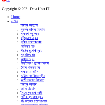
Copyright © 2021 Data Host IT
Home
লেখক
হুমায়ূন আহমেদ
মুহম্মদ জাফর ইকবাল
সমরেশ মজুমদার
রবীন্দ্রনাথ ঠাকুর
সুনীল গঙ্গোপাধ্যায়
আনিসুল হক
শীর্ষেন্দু মুখোপাধ্যায়
সত্যজিৎ রায়
আহমদ ছফা
বিভূতিভূষণ বন্দ্যোপাধ্যায়
সৈয়দ শামসুল হক
সাদাত হোসাইন
তামিম শাহরিয়ার সুবিন
কাজী নজরুল ইসলাম
হুমায়ুন আজাদ
জহির রায়হান
সৈয়দ মুজতবা আলী
মানিক বন্দ্যোপাধ্যায়
বঙ্কিমচন্দ্র চট্টোপাধ্যায়