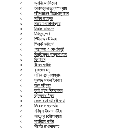
ড্যানিয়েল ডিফো
তারাশঙ্কর বন্দ্যোপাধ্যায়
দক্ষিণারঞ্জন মিত্র-মজুমদার
নাগিব মাহফুজ
নারায়ণ গঙ্গোপাধ্যায়
নিয়াজ আহমেদ
নির্মলেন্দু গুণ
পিটার অ্যাটকিনস
পিনাকী ভট্টাচার্য
প্রফেসর এ কে চৌধুরী
বিভূতিভূষণ বন্দ্যোপাধ্যায়
বিষ্ণু বসু
বীরেন মুখার্জি
বুদ্ধদেব বসু
মানিক বন্দ্যোপাধ্যায়
মুহম্মদ জাফর ইকবাল
রঞ্জন মল্লিক
রবার্ট লুইস স্টিভেনসন
রবীন্দ্রনাথ ঠাকুর
রেজওয়ানা চৌধুরী বন্যা
লিয়েফ্ তলস্তোয়
শরিফুল ইসলাম ভূঁইয়া
শরৎচন্দ্র চট্টোপাধ্যায়
শাহরিয়ার কবির
শীর্ষেন্দু মুখোপাধ্যায়