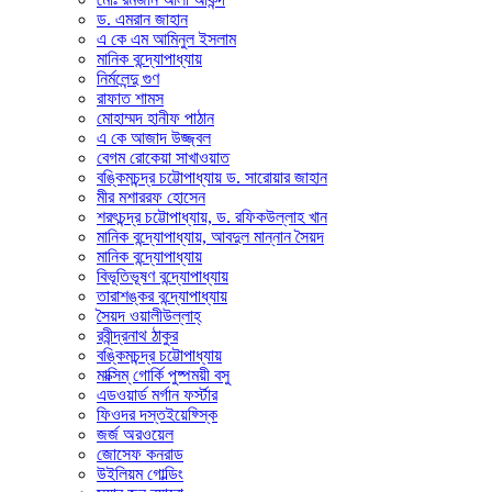
ড. এমরান জাহান
এ কে এম আমিনুল ইসলাম
মানিক বন্দ্যোপাধ্যায়
নির্মলেন্দু গুণ
রাফাত শামস
মোহাম্মদ হানীফ পাঠান
এ কে আজাদ উজ্জ্বল
বেগম রোকেয়া সাখাওয়াত
বঙ্কিমচন্দ্র চট্টোপাধ্যায় ড. সারোয়ার জাহান
মীর মশাররফ হোসেন
শরৎচন্দ্র চট্টোপাধ্যায়, ড. রফিকউল্লাহ খান
মানিক বন্দ্যোপাধ্যায়, আবদুল মান্নান সৈয়দ
মানিক বন্দ্যোপাধ্যায়
বিভূতিভূষণ বন্দ্যোপাধ্যায়
তারাশঙ্কর বন্দ্যোপাধ্যায়
সৈয়দ ওয়ালীউল্লাহ্
রবীন্দ্রনাথ ঠাকুর
বঙ্কিমচন্দ্র চট্টোপাধ্যায়
মাক্সিম্ গোর্কি পুষ্পময়ী বসু
এডওয়ার্ড মর্গান ফর্স্টার
ফিওদর দস্তইয়েফ্স্কি
জর্জ অরওয়েল
জোসেফ কনরাড
উইলিয়ম গোল্ডিং