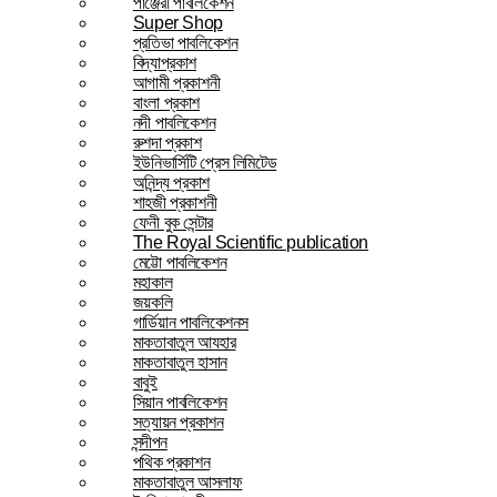
পাঞ্জেরী পাবলিকেশন
Super Shop
প্রতিভা পাবলিকেশন
বিদ্যাপ্রকাশ
আগামী প্রকাশনী
বাংলা প্রকাশ
নদী পাবলিকেশন
রুশদা প্রকাশ
ইউনিভার্সিটি প্রেস লিমিটেড
অনিন্দ্য প্রকাশ
শাহজী প্রকাশনী
ফেনী বুক সেন্টার
The Royal Scientific publication
মেট্টো পাবলিকেশন
মহাকাল
জয়কলি
গার্ডিয়ান পাবলিকেশনস
মাকতাবাতুল আযহার
মাকতাবাতুল হাসান
বাবুই
সিয়ান পাবলিকেশন
সত্যায়ন প্রকাশন
সন্দীপন
পথিক প্রকাশন
মাকতাবাতুল আসলাফ