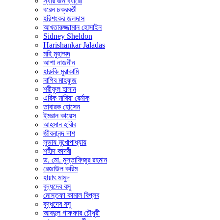
স্যার জন ব্যারো
বরেন চক্রবর্তী
হরিশংকর জলদাস
আখতারুজ্জামান হোসাইন
Sidney Sheldon
Harishankar Jaladas
মহি মুহাম্মদ
আশা নাজনীন
হারুকি মুরাকামি
নাগিব মাহফুজ
শরীফুল হাসান
এরিক মারিয়া রের্মাক
তাবারক হোসেন
ইমরান কায়েস
আহসান হাবীব
জীবনানন্দ দাশ
সুভাষ মুখোপাধ্যায়
শহীদ কাদরী
ড. মো. মুস্তাফিজুর রহমান
রেজাউল করিম
হায়াৎ মামুদ
বুদ্ধদেব বসু
মোস্তফা কামাল বিপ্লব
বুদ্ধদেব বসু
আবদুল গাফফার চৌধুরী