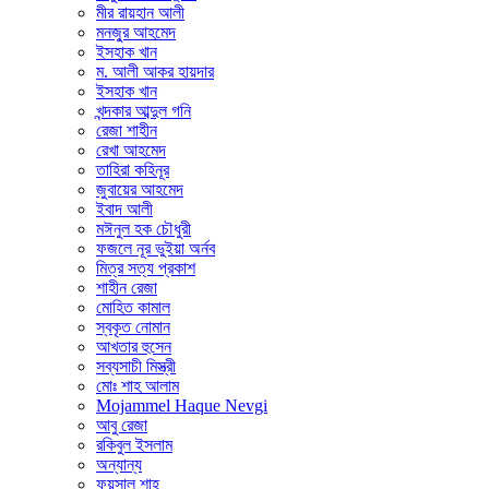
মীর রায়হান আলী
মনজু্র আহমেদ
ইসহাক খান
ম. আলী আকর হায়দার
ইসহাক খান
খন্দকার আব্দুল গনি
রেজা শাহীন
রেখা আহমেদ
তাহিরা কহিনূর
জুবায়ের আহমেদ
ইবাদ আলী
মঈনুল হক চৌধুরী
ফজলে নূর ভুইয়া অর্নব
মিত্র সত্য প্রকাশ
শাহীন রেজা
মোহিত কামাল
স্বকৃত নোমান
আখতার হুসেন
সব্যসাচী মিস্ত্রী
মোঃ শাহ আলাম
Mojammel Haque Nevgi
আবু রেজা
রকিবুল ইসলাম
অন্যান্য
ফয়সাল শাহ