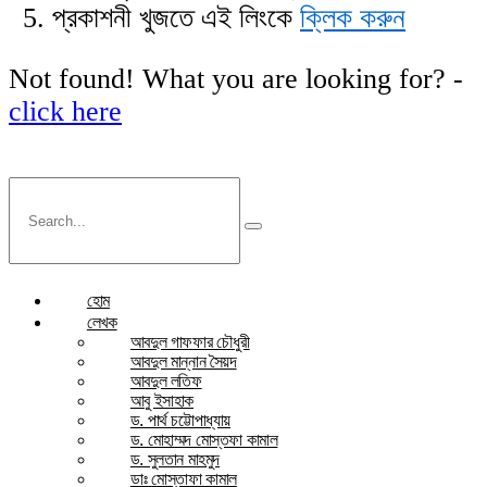
প্রকাশনী খুজতে এই লিংকে
ক্লিক করুন
Not found! What you are looking for? -
click here
হোম
লেখক
আবদুল গাফফার চৌধুরী
আবদুল মান্নান সৈয়দ
আবদুল লতিফ
আবু ইসাহাক
ড. পার্থ চট্টোপাধ্যায়
ড. মোহাম্মদ মোস্তফা কামাল
ড. সুলতান মাহমুদ
ডাঃ মোস্তাফা কামাল