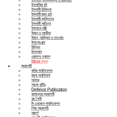
ইসলামি শাসনব্যবস্থা ও রাজনীতি
ইসলামিক বই
ইসলামী চিকিৎসা
ইসলামী জ্ঞান চর্চা
ইসলামী ব্যক্তিত্ব
ইসলামী সাহিত্য
ইসলামে নারী
ঈমান ও আকীদা
ঈমান, আক্বিদা ও তাওবাহ
ঈশপের গল্প
উদ্ভিদ
উপন্যাস
একাদশ- দ্বাদশ
More >>>
প্রকাশনী
কবির পাবলিকেশন
যমুনা পাবলিসার্স
অবসর
গ্রন্থ কুটির
Defence Publication
কালান্তর প্রকাশনী
শব্দ শৈলী
দি এনজেল পাবলিকেশন
শিখা প্রকাশনী
আদর্শ