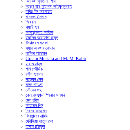
বিলকিস সুলতানা শিরি
আব্দুল হাই মুহাম্মাদ সাইফুল্ললাহ
কবির বিন আনোয়ার
মনিরুল ইসলাম
জিব্রান
গ্যারি হল
আসাদুল্লাহ আতিক
ইয়াসির আরাফাত রাতুল
উম্মাহ মোস্তফা
স্যার আরথার কোনান
শাব্বির আহসান
Golam Mustafa and M. M. Kabir
হায়াত মামুদ
শর্মি ভৌমিক
রশীদ হায়দার
সত্যেন সেন
মঙ্গল পাণ্ডে
সৌমেন গুহ
কেন ব্ল্যাঞ্ছার্ড স্পিনার জনসন
মেল রবিন্স
আহমেদ শিমু
নিয়াজ আহমেদ
ফ্রিলান্সার নাসিম
ফৌজিয়া খাতুন রানা
হাসান রাউফুন