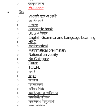
হুমায়ুন আজাদ
More >>>
বিষয়
১ম শ্রেণী হতে ৮ম শ্রেণী
২য় বর্ষ অনার্স
৭ কলেজ
academic book
BCS ও নিয়োগ
English Grammar and Language Learning
HSC
Mathmatical
Mathmatical preliminary
National university
No Category
Quran
TOEFL
অনার্স
অনুবাদ
অন্যান্য
অ্যাডভেঞ্চার
আইন ও বিচার
আত্ম উন্নয়ন ও মোটিভেশন
আত্মজীবনী/স্মৃতিকথা
আত্মশুদ্ধি ও অনুপ্রেরণা
আদব, আখলাক