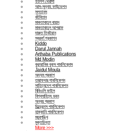
ইংলিশ থেরাপী
আস-সুন্নাহ ফাউন্ডেশন
সুলতানস
বইবিতান
মাকতাবাতুল বায়ান
মাকতাবাতুল আশরাফ
দারুত তিবইয়ান
স্বরবর্ণ প্রকাশন
Kiddo
Darul Jannah
Arthaba Publications
Md Modin
কুরআনিক বুকস পাবলিকেশন্স
Jaidul Moula
অদ্যম প্রকাশ
তারাফদার পাবলিকেশন
সাহিত্যদেশ পাবলিকেশন
বিবিওলি ফাইল
বিশ্বসাহিত্য ভবন
অন্বয় প্রকাশ
চিল্ড্রেনস পাবলিকেশন
হাক্কানি পাবলিকেশন
ময়ূরপঙ্খি
মুক্তচিন্তা
More >>>