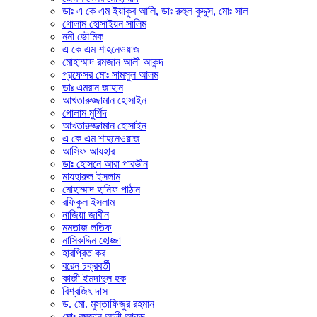
ডাঃ এ কে এম ইয়াকুব আলি, ডাঃ রুহুল কুদ্দুস, মোঃ সাল
গোলাম হোসাইয়ন সালিম
ননী ভৌমিক
এ কে এম শাহনেওয়াজ
মোহাম্মাদ রমজান আলী আকন্দ
প্রফেসর মোঃ সামসুল আলম
ডাঃ এমরান জাহান
আখতারুজ্জামান হোসাইন
গোলাম মুর্শিদ
আখতারুজ্জামান হোসাইন
এ কে এম শাহনেওয়াজ
আসিফ আযহার
ডাঃ হোসনে আরা পারভীন
মাযহারুল ইসলাম
মোহাম্মাদ হানিফ পাঠান
রফিকুল ইসলাম
নাজিয়া জাবীন
মমতাজ লতিফ
নাসিরুদ্দিন হোজ্জা
হারপ্রিত কর
বরেন চক্রবর্তী
কাজী ইমদাদুল হক
বিশ্বজিৎ দাস
ড. মো. মুস্তাফিজুর রহমান
মোঃ রমজান আলী আকন্দ