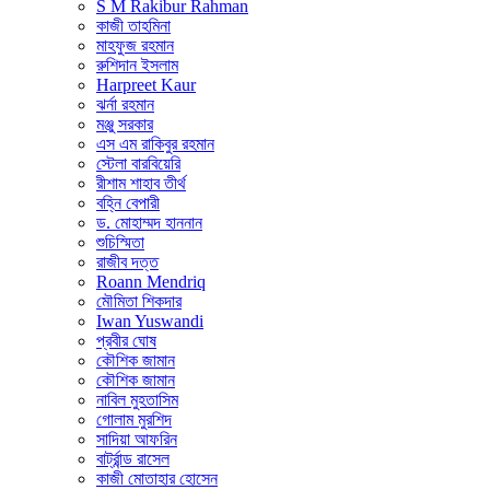
S M Rakibur Rahman
কাজী তাহমিনা
মাহফুজ রহমান
রুশিদান ইসলাম
Harpreet Kaur
ঝর্না রহমান
মঞ্জু সরকার
এস এম রাকিবুর রহমান
স্টেলা বারবিয়েরি
রীশাম শাহাব তীর্থ
বহ্নি বেপারী
ড. মোহাম্মদ হাননান
শুচিস্মিতা
রাজীব দত্ত
Roann Mendriq
মৌমিতা শিকদার
Iwan Yuswandi
প্রবীর ঘোষ
কৌশিক জামান
কৌশিক জামান
নাবিল মুহতাসিম
গোলাম মুরশিদ
সাদিয়া আফরিন
বার্ট্রান্ড রাসেল
কাজী মোতাহার হোসেন