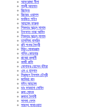
আফরোজা নীলা
লাব্বী আহসান
রিচাড়ড
রিচারড ওয়ালস
মনজিত গাইন
আহমেদ ফারুক
শিকদার আব্দুস সালাম
ইফফাত তারা আমিন
শিকদার আব্দুস সালাম
তাসলিমা নাসরিন
রবি শংকর মৈত্রী
মিঠুন মোকাররাম
পলিন কোহলার
রাবেয়া রব্বানী
কাজী রাফি
মোশাফর হোসেন ভুঁইয়া
এম এ হান্নান
সিরাজুল ইসলাম চৌধুরী
জাকিয়া খান
মঈন আহমেদ
ডাঃ ফারহানা মোবিন
রুমা মোদক
রুমানা বৈশাখী
সালমা বেগম
সায়ন্থ সাখাওয়াত