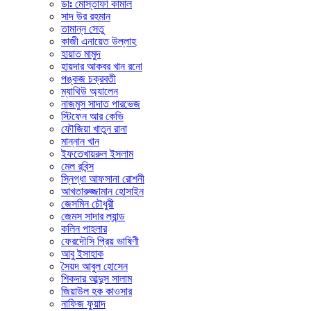
ডাঃ মোস্তাফা কামাল
সাদ উর রহমান
তামান্ন সেতু
কাজী এনায়েত উল্লাহ
হায়াত মামুদ
হায়দার আকবর খান রনো
পঙ্কজ চক্রবতী
ম্যাথিউ অ্যালেন
নাজমুস সাদাত পারভেজ
স্টিফেন আর কেভি
ফৌজিয়া খাতুন রানা
মান্নান খান
ইফতেখায়রুল ইসলাম
মেল রবিন্স
স্নিগ্ধা আফসানা রোশনী
আখতারুজ্জামান হোসাইন
জেসমিন চৌধুরী
জেমস সাদার ল্যান্ড
কলিন পাহলার
ফেরদৌসি প্রিয় ভাষিণী
আবু ইসাহাক
সৈয়দ আবুল হোসেন
শিকদার আব্দুস সালাম
জিয়াউল হক কাওসার
নাফিজ ফুয়াদ