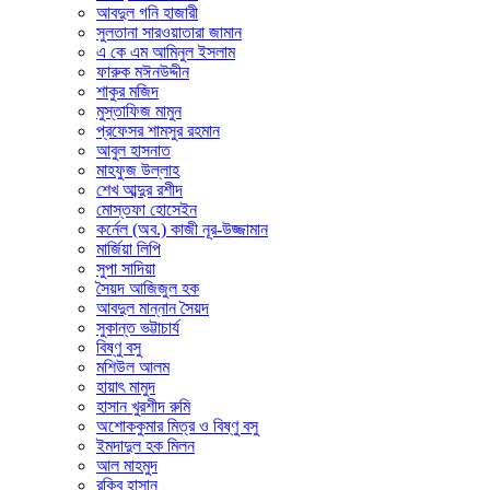
আবদুল গনি হাজারী
সুলতানা সারওয়াতারা জামান
এ কে এম আমিনুল ইসলাম
ফারুক মঈনউদ্দীন
শাকুর মজিদ
মুস্তাফিজ মামুন
প্রফেসর শামসুর রহমান
আবুল হাসনাত
মাহফুজ উল্লাহ
শেখ আব্দুর রশীদ
মোস্তফা হোসেইন
কর্নেল (অব.) কাজী নূর-উজ্জামান
মার্জিয়া লিপি
সুপা সাদিয়া
সৈয়দ আজিজুল হক
আবদুল মান্নান সৈয়দ
সুকান্ত ভট্টাচার্য
বিষ্ণু বসু
মশিউল আলম
হায়াৎ মামুদ
হাসান খুরশীদ রুমি
অশোককুমার মিত্র ও বিষ্ণু বসু
ইমদাদুল হক মিলন
আল মাহমুদ
রকিব হাসান