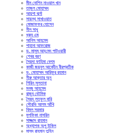
মীম নোশিন নাওয়াল খান
তাজুল মোহাম্মদ
আয়শা ঝর্না
সায়ন্থ সাখাওয়াত
মোজাফফর হোসেন
নীল সাধু
ধ্রুব এষ
আনিস আহমেদ
শাহানা আফরোজ
ড. মাসুম আহ্‌মেদ পাটওয়ারী
শেখর বরণ
সৈয়দা ফাহিমা বেগম
কাজী জয়নুল আবেদীন বীরপ্রতীক
ড. মোহাম্মদ আরিফুর রহমান
নীরু আক্তার অনু
শিরিন সুলতানা
মনজু আহমেদ
রাজুব ভৌমিক
সৈয়দ লুতফুল বারি
সৌরভি আলম আঁখি
বিমল সরকার
মুশফিকা নাসরিন
সাজ্জাদ রাহমান
অধ্যাপক অপু উকিল
মাসুদ রাহমান তুহিন