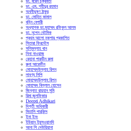
ডা. বরেন চক্রবর্তী
ডা. এম. শহীদুর রহমান
অবনীভূষণ ঠাকুর
ডা. মোহিত কামাল
বহ্নি বেপারী
অধ্যাপক ডা.মুহাম্মদ রফিকুল আলম
ডা. নৃপেন ভৌমিক
প্রথম আলো নকশায় প্রকাশিত
সিতারা ফিরদৌস
সলিমুল্লাহ খান
নিনা নাওয়াজ
রেহানা পারভীন রুমা
রুনা আরেফীন
মোহাম্মদউল্লাহ রিপন
লাবণ্য লিপি
মোহাম্মদউল্লাহ রিপন
মোহাম্মদ বিল্লাল হোসেন
জিন্নাত রায়হান সুমি
রিমা জুলফিকার
Deepti Adhikari
দিপ্তী অধিকারী
মিতালি পারকিন্স
ইনা ইনং
ইউয়ান ইয়ুসওয়ানদি
আনা পি দেউয়িয়ানা