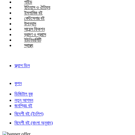
গাইড
ইতিহাস ও ঐতিহ্য
ইসলামিক বই
বেস্টসেলার বই
উপন্যাস
সায়েন্স ফিকশন
ভ্রমণ ও প্রবাস
ইউনিভার্সিটি
স্বাস্থ্য
ফ্ল্যাশ ডিল
কুপন
ডিজিটাল বুক
নতুন আগমন
জনপ্রিয় বই
বিদেশী বই (ইংলিশ)
বিদেশী বই (বাংলা অনুবাদ)