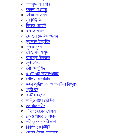
শামসুজ্জামান খান
ফারুক নওয়াজ
ফারজানা তন্নী
নূর সিদ্দীকি
নিয়াজ মেহেদি
রাফাত সামস
জোহান ডেভিড ওয়েস
মুহাম্মাদ ইব্রাহিম
সুস্ময় সুমন
মোহাম্মাদ মাসুম
তামান্না মিনহাজ
সুপা সদিয়া
গোলাম মুর্শিদ
এ কে এম শাহনেওয়াজ
গোলাম সারোয়ার
ডক্টর প্রদীপ রায় ও মালবিকা বিশ্বাস
পূরবী বসু
বদিউর রহমান
শান্তি রঞ্জন ভৌমিক
মমতাজ শহীদ
শহিদ হোসেন খোকন
বেগম আখতার কামাল
শ্রী কুসুম কুমারী দাশ
ফিলিপ কে হিটটি
জেমস টেলর মোহাম্মাদ