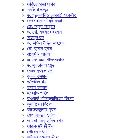
ফরিদুর রেজা সাগর
সনজিদা খাতুন
ড. মৃদুলকান্তি চক্রবর্তী সংকলিত
রেজওয়ানা চৌধুরী বন্যা
মোঃ আব্দুল মান্নান
ড. মো. মকসুদুর রহমান
সাহাবুল হক
ড. কফিল উদ্দিন আহমেদ
মো. হাসান ইমাম
বায়েজীদ আলম
এ. কে. এম. শাহনাওয়াজ
ড. সুলতান মাহমুদ
সৈয়দ লুৎফুল হক
বুলবন ওসমান
অভিজিৎ রায়
হাসান ইকবাল
হাওয়ার্ড পাইল
হাওয়ার্ড পাইলড্যানিয়েল ডিফো
ড্যানিয়েল ডিফো
আলেকজান্ডার দ্যুমা
শেখ আবদুল হাকিম
ড. মো. আবু হানিফ শেখ
ফারুক মঈনউদ্দীন
শোয়েব সর্বনাম
শরিফুল ইসলাম ভূঁইয়া