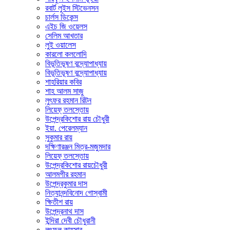
রবার্ট লুইস স্টিভেনসন
চার্লস ডিকেন্স
এইচ জি ওয়েলস
সেলিম আখতার
লুই ওয়ালেস
কারলো কললোদি
বিভূতিভূষণ বন্দ্যোপাধ্যায়
বিভূতিভূষণ বন্দ্যোপাধ্যায়
শাহরিয়ার কবির
শাহ আলম সাজু
লুৎফর রহমান রিটন
লিয়েফ্ তলস্তোয়
উপেন্দ্রকিশোর রায় চৌধুরী
ইয়া. পেরেলম্যান
সুকুমার রায়
দক্ষিণারঞ্জন মিত্র-মজুমদার
লিয়েফ্ তলস্তোয়
উপেন্দ্রকিশোর রায়চৌধুরী
আলমগীর রহমান
উপেন্দ্রকুমার দাস
নিত্যানন্দবিনোদ গোস্বামী
ক্ষিতীশ রায়
উপেন্দ্রনাথ দাস
ইন্দিরা দেবী চৌধুরানী
লুৎফুল কায়সার