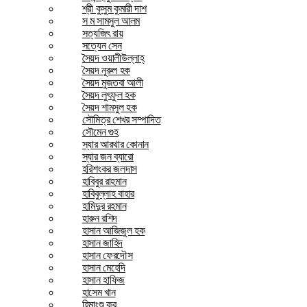
শ্রী কুসুম কুমারী দাশ
স ম সামসুল আলম
সত্যজিৎ রায়
সত্যেন সেন
সৈয়দ ওয়ালীউল্লাহ্
সৈয়দ নূরুল হক
সৈয়দ মুজতবা আলী
সৈয়দ লুৎফুল হক
সৈয়দ শামসুল হক
সৌমিত্র শেখর সম্পাদিত
সৌমেন গুহ
স্যার আরথার কোনান
স্যার জন ব্যারো
হরিশংকর জলদাস
হাবিবুর রাহমান
হাবিবুল্লাহ বাহার
হামিদুর রহমান
হারুন রশিদ
হাসান আজিজুল হক
হাসান জাহিদ
হাসান ফেরদৌস
হাসান মেহেদি
হাসান হাফিজ
হাসেম খান
হিমাংশু কর