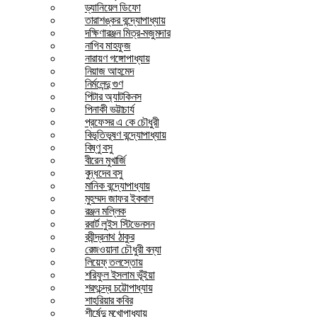
ড্যানিয়েল ডিফো
তারাশঙ্কর বন্দ্যোপাধ্যায়
দক্ষিণারঞ্জন মিত্র-মজুমদার
নাগিব মাহফুজ
নারায়ণ গঙ্গোপাধ্যায়
নিয়াজ আহমেদ
নির্মলেন্দু গুণ
পিটার অ্যাটকিনস
পিনাকী ভট্টাচার্য
প্রফেসর এ কে চৌধুরী
বিভূতিভূষণ বন্দ্যোপাধ্যায়
বিষ্ণু বসু
বীরেন মুখার্জি
বুদ্ধদেব বসু
মানিক বন্দ্যোপাধ্যায়
মুহম্মদ জাফর ইকবাল
রঞ্জন মল্লিক
রবার্ট লুইস স্টিভেনসন
রবীন্দ্রনাথ ঠাকুর
রেজওয়ানা চৌধুরী বন্যা
লিয়েফ্ তলস্তোয়
শরিফুল ইসলাম ভূঁইয়া
শরৎচন্দ্র চট্টোপাধ্যায়
শাহরিয়ার কবির
শীর্ষেন্দু মুখোপাধ্যায়