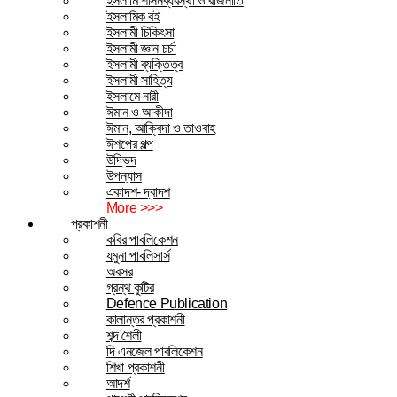
ইসলামি শাসনব্যবস্থা ও রাজনীতি
ইসলামিক বই
ইসলামী চিকিৎসা
ইসলামী জ্ঞান চর্চা
ইসলামী ব্যক্তিত্ব
ইসলামী সাহিত্য
ইসলামে নারী
ঈমান ও আকীদা
ঈমান, আক্বিদা ও তাওবাহ
ঈশপের গল্প
উদ্ভিদ
উপন্যাস
একাদশ- দ্বাদশ
More >>>
প্রকাশনী
কবির পাবলিকেশন
যমুনা পাবলিসার্স
অবসর
গ্রন্থ কুটির
Defence Publication
কালান্তর প্রকাশনী
শব্দ শৈলী
দি এনজেল পাবলিকেশন
শিখা প্রকাশনী
আদর্শ