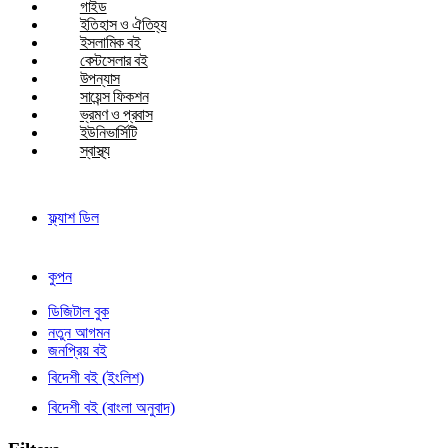
গাইড
ইতিহাস ও ঐতিহ্য
ইসলামিক বই
বেস্টসেলার বই
উপন্যাস
সায়েন্স ফিকশন
ভ্রমণ ও প্রবাস
ইউনিভার্সিটি
স্বাস্থ্য
ফ্ল্যাশ ডিল
কুপন
ডিজিটাল বুক
নতুন আগমন
জনপ্রিয় বই
বিদেশী বই (ইংলিশ)
বিদেশী বই (বাংলা অনুবাদ)