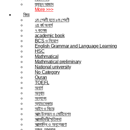
হুমায়ুন আজাদ
More >>>
বিষয়
১ম শ্রেণী হতে ৮ম শ্রেণী
২য় বর্ষ অনার্স
৭ কলেজ
academic book
BCS ও নিয়োগ
English Grammar and Language Learning
HSC
Mathmatical
Mathmatical preliminary
National university
No Category
Quran
TOEFL
অনার্স
অনুবাদ
অন্যান্য
অ্যাডভেঞ্চার
আইন ও বিচার
আত্ম উন্নয়ন ও মোটিভেশন
আত্মজীবনী/স্মৃতিকথা
আত্মশুদ্ধি ও অনুপ্রেরণা
আদব, আখলাক