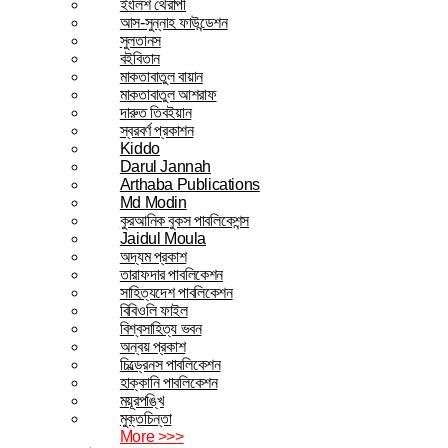
ইংলিশ থেরাপী
আস-সুন্নাহ ফাউন্ডেশন
সুলতানস
বইবিতান
মাকতাবাতুল বায়ান
মাকতাবাতুল আশরাফ
দারুত তিবইয়ান
স্বরবর্ণ প্রকাশন
Kiddo
Darul Jannah
Arthaba Publications
Md Modin
কুরআনিক বুকস পাবলিকেশন্স
Jaidul Moula
অদ্যম প্রকাশ
তারাফদার পাবলিকেশন
সাহিত্যদেশ পাবলিকেশন
বিবিওলি ফাইল
বিশ্বসাহিত্য ভবন
অন্বয় প্রকাশ
চিল্ড্রেনস পাবলিকেশন
হাক্কানি পাবলিকেশন
ময়ূরপঙ্খি
মুক্তচিন্তা
More >>>