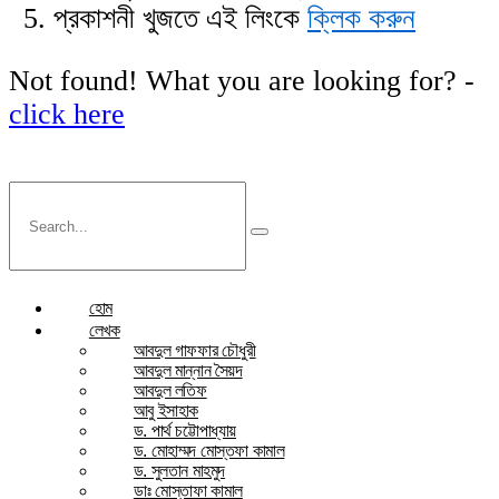
প্রকাশনী খুজতে এই লিংকে
ক্লিক করুন
Not found! What you are looking for? -
click here
হোম
লেখক
আবদুল গাফফার চৌধুরী
আবদুল মান্নান সৈয়দ
আবদুল লতিফ
আবু ইসাহাক
ড. পার্থ চট্টোপাধ্যায়
ড. মোহাম্মদ মোস্তফা কামাল
ড. সুলতান মাহমুদ
ডাঃ মোস্তাফা কামাল