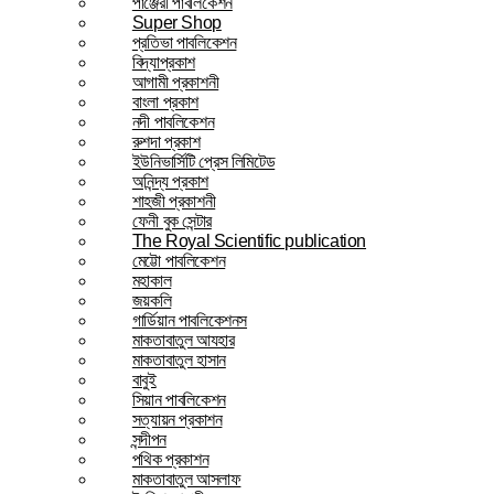
পাঞ্জেরী পাবলিকেশন
Super Shop
প্রতিভা পাবলিকেশন
বিদ্যাপ্রকাশ
আগামী প্রকাশনী
বাংলা প্রকাশ
নদী পাবলিকেশন
রুশদা প্রকাশ
ইউনিভার্সিটি প্রেস লিমিটেড
অনিন্দ্য প্রকাশ
শাহজী প্রকাশনী
ফেনী বুক সেন্টার
The Royal Scientific publication
মেট্টো পাবলিকেশন
মহাকাল
জয়কলি
গার্ডিয়ান পাবলিকেশনস
মাকতাবাতুল আযহার
মাকতাবাতুল হাসান
বাবুই
সিয়ান পাবলিকেশন
সত্যায়ন প্রকাশন
সন্দীপন
পথিক প্রকাশন
মাকতাবাতুল আসলাফ