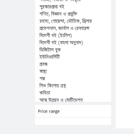
পুরস্কারপ্রাপ্ত বই
গণিত, বিজ্ঞান ও প্রযুক্তি
রহস্য, গোয়েন্দা, ভৌতিক, থ্রিলার
প্রফেশনাল, জার্নাল ও রেফারেন্স
বিদেশী বই (ইংলিশ)
বিদেশী বই (বাংলা অনুবাদ)
ডিজিটাল বুক
ইউনিভার্সিটি
প্রবন্ধ
স্বাস্থ্য
গল্প
শিশু কিশোর গ্রন্থ
কবিতা
আত্ম উন্নয়ন ও মোটিভেশন
অনুবাদ
Price range
অন্যান্য
কম্পিউটার, ফ্রিল্যান্সিং ও প্রোগ্রামিং
জীবনী, স্মৃতিচারণ ও সাক্ষাৎকার