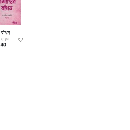
র বাঁধন
হাম্মুদা
240