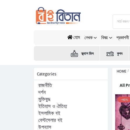
হোম
লেখক
বিষয়
প্রকাশনী
ফ্ল্যাশ ডিল
কুপন
HOME
Categories
All 
রাজনীতি
দর্শন
মুক্তিযুদ্ধ
-40%
ইতিহাস ও ঐতিহ্য
ইসলামিক বই
বেস্টসেলার বই
উপন্যাস