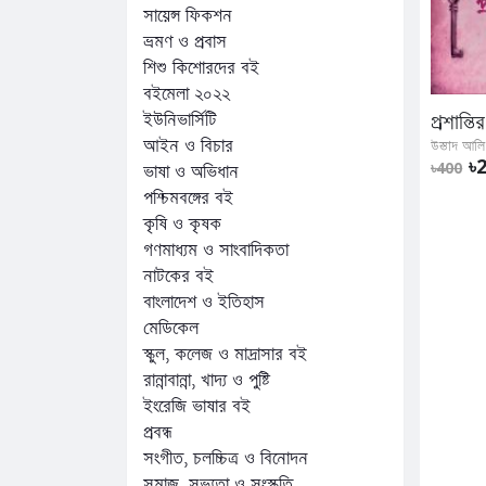
সায়েন্স ফিকশন
ভ্রমণ ও প্রবাস
শিশু কিশোরদের বই
বইমেলা ২০২২
ইউনিভার্সিটি
প্রশান্তি
আইন ও বিচার
উস্তাদ আলি 
৳
৳400
ভাষা ও অভিধান
পশ্চিমবঙ্গের বই
কৃষি ও কৃষক
গণমাধ্যম ও সাংবাদিকতা
নাটকের বই
বাংলাদেশ ও ইতিহাস
মেডিকেল
স্কুল, কলেজ ও মাদ্রাসার বই
রান্নাবান্না, খাদ্য ও পুষ্টি
ইংরেজি ভাষার বই
প্রবন্ধ
সংগীত, চলচ্চিত্র ও বিনোদন
সমাজ, সভ্যতা ও সংস্কৃতি