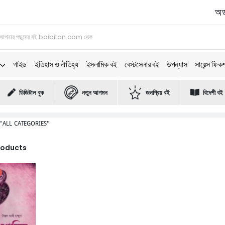
অর্
গাইড
ইতিহাস ও ঐতিহ্য
ইসলামিক বই
বেস্টসেলার বই
উপন্যাস
সায়েন্স ফিক
ডিজিটাল বুক
নতুন আগমন
জনপ্রিয় বই
বিদেশী বই
"ALL CATEGORIES"
Products