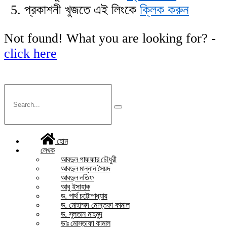
প্রকাশনী খুজতে এই লিংকে
ক্লিক করুন
Not found! What you are looking for? -
click here
হোম
লেখক
আবদুল গাফফার চৌধুরী
আবদুল মান্নান সৈয়দ
আবদুল লতিফ
আবু ইসাহাক
ড. পার্থ চট্টোপাধ্যায়
ড. মোহাম্মদ মোস্তফা কামাল
ড. সুলতান মাহমুদ
ডাঃ মোস্তাফা কামাল