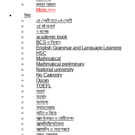
হুমায়ুন আজাদ
More >>>
বিষয়
১ম শ্রেণী হতে ৮ম শ্রেণী
২য় বর্ষ অনার্স
৭ কলেজ
academic book
BCS ও নিয়োগ
English Grammar and Language Learning
HSC
Mathmatical
Mathmatical preliminary
National university
No Category
Quran
TOEFL
অনার্স
অনুবাদ
অন্যান্য
অ্যাডভেঞ্চার
আইন ও বিচার
আত্ম উন্নয়ন ও মোটিভেশন
আত্মজীবনী/স্মৃতিকথা
আত্মশুদ্ধি ও অনুপ্রেরণা
আদব, আখলাক