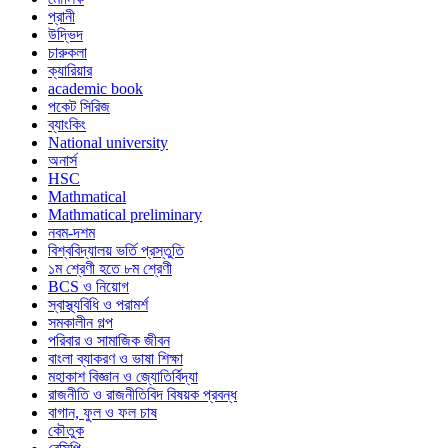
প্রানী
উদ্ভিদ
চারুকলা
ক্যারিয়ার
academic book
পকেট সিরিজ
ব্যাংকিং
National university
অনার্স
HSC
Mathmatical
Mathmatical preliminary
নবম-দশম
বিশ্ববিদ্যালয় ভর্তি প্রস্তুতি
১ম শ্রেণী হতে ৮ম শ্রেণী
BCS ও নিয়োগ
স্বাস্থ্যবিধি ও পরামর্শ
সমকালীন গল্প
পরিবার ও সামাজিক জীবন
বাংলা ব্যাকরণ ও ভাষা শিক্ষা
মহাকাশ বিজ্ঞান ও জ্যোতির্বিদ্যা
রাজনীতি ও রাজনীতিবিদ বিষয়ক প্রবন্ধ
বাগান, ফুল ও ফল চাষ
কৌতুক