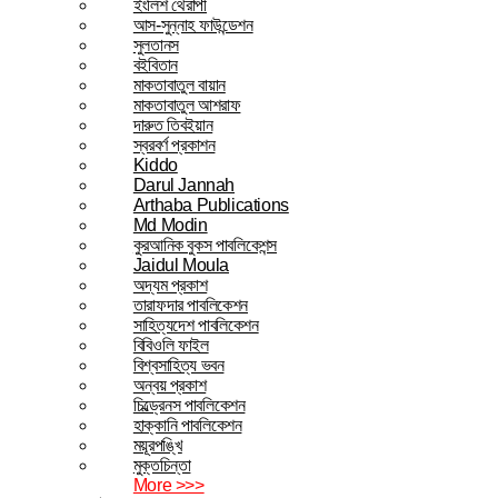
ইংলিশ থেরাপী
আস-সুন্নাহ ফাউন্ডেশন
সুলতানস
বইবিতান
মাকতাবাতুল বায়ান
মাকতাবাতুল আশরাফ
দারুত তিবইয়ান
স্বরবর্ণ প্রকাশন
Kiddo
Darul Jannah
Arthaba Publications
Md Modin
কুরআনিক বুকস পাবলিকেশন্স
Jaidul Moula
অদ্যম প্রকাশ
তারাফদার পাবলিকেশন
সাহিত্যদেশ পাবলিকেশন
বিবিওলি ফাইল
বিশ্বসাহিত্য ভবন
অন্বয় প্রকাশ
চিল্ড্রেনস পাবলিকেশন
হাক্কানি পাবলিকেশন
ময়ূরপঙ্খি
মুক্তচিন্তা
More >>>