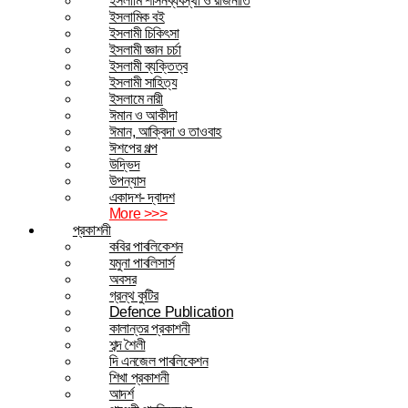
ইসলামি শাসনব্যবস্থা ও রাজনীতি
ইসলামিক বই
ইসলামী চিকিৎসা
ইসলামী জ্ঞান চর্চা
ইসলামী ব্যক্তিত্ব
ইসলামী সাহিত্য
ইসলামে নারী
ঈমান ও আকীদা
ঈমান, আক্বিদা ও তাওবাহ
ঈশপের গল্প
উদ্ভিদ
উপন্যাস
একাদশ- দ্বাদশ
More >>>
প্রকাশনী
কবির পাবলিকেশন
যমুনা পাবলিসার্স
অবসর
গ্রন্থ কুটির
Defence Publication
কালান্তর প্রকাশনী
শব্দ শৈলী
দি এনজেল পাবলিকেশন
শিখা প্রকাশনী
আদর্শ