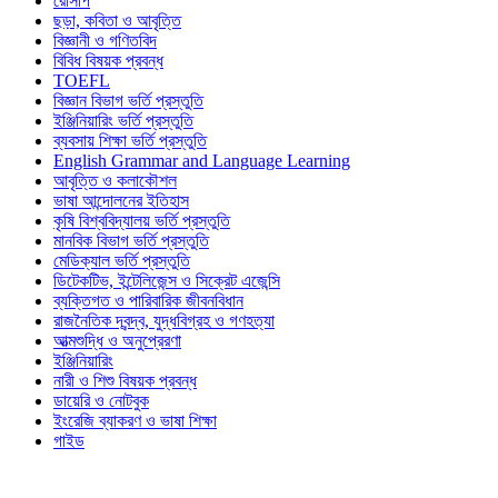
রেসিপি
ছড়া, কবিতা ও আবৃত্তি
বিজ্ঞানী ও গণিতবিদ
বিবিধ বিষয়ক প্রবন্ধ
TOEFL
বিজ্ঞান বিভাগ ভর্তি প্রস্তুতি
ইঞ্জিনিয়ারিং ভর্তি প্রস্তুতি
ব্যবসায় শিক্ষা ভর্তি প্রস্তুতি
English Grammar and Language Learning
আবৃত্তি ও কলাকৌশল
ভাষা আন্দোলনের ইতিহাস
কৃষি বিশ্ববিদ্যালয় ভর্তি প্রস্তুতি
মানবিক বিভাগ ভর্তি প্রস্তুতি
মেডিক্যাল ভর্তি প্রস্তুতি
ডিটেকটিভ, ইন্টেলিজেন্স ও সিক্রেট এজেন্সি
ব্যক্তিগত ও পারিবারিক জীবনবিধান
রাজনৈতিক দ্বন্দ্ব, যুদ্ধবিগ্রহ ও গণহত্যা
আত্মশুদ্ধি ও অনুপ্রেরণা
ইঞ্জিনিয়ারিং
নারী ও শিশু বিষয়ক প্রবন্ধ
ডায়েরি ও নোটবুক
ইংরেজি ব্যাকরণ ও ভাষা শিক্ষা
গাইড