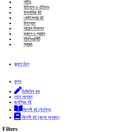
গাইড
ইতিহাস ও ঐতিহ্য
ইসলামিক বই
বেস্টসেলার বই
উপন্যাস
সায়েন্স ফিকশন
ভ্রমণ ও প্রবাস
ইউনিভার্সিটি
স্বাস্থ্য
ফ্ল্যাশ ডিল
কুপন
ডিজিটাল বুক
নতুন আগমন
জনপ্রিয় বই
বিদেশী বই (ইংলিশ)
বিদেশী বই (বাংলা অনুবাদ)
Filters