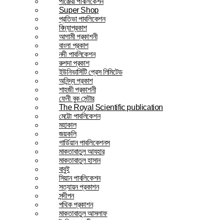
পাঞ্জেরী পাবলিকেশন
Super Shop
প্রতিভা পাবলিকেশন
বিদ্যাপ্রকাশ
আগামী প্রকাশনী
বাংলা প্রকাশ
নদী পাবলিকেশন
রুশদা প্রকাশ
ইউনিভার্সিটি প্রেস লিমিটেড
অনিন্দ্য প্রকাশ
শাহজী প্রকাশনী
ফেনী বুক সেন্টার
The Royal Scientific publication
মেট্টো পাবলিকেশন
মহাকাল
জয়কলি
গার্ডিয়ান পাবলিকেশনস
মাকতাবাতুল আযহার
মাকতাবাতুল হাসান
বাবুই
সিয়ান পাবলিকেশন
সত্যায়ন প্রকাশন
সন্দীপন
পথিক প্রকাশন
মাকতাবাতুল আসলাফ