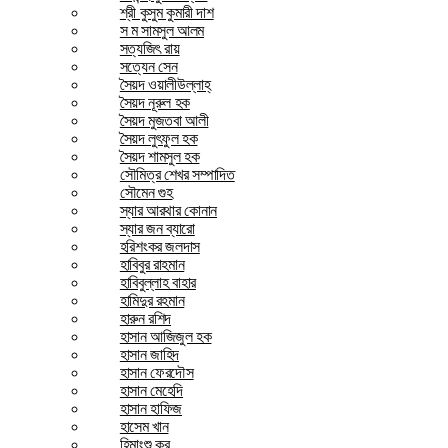
শ্রী কুসুম কুমারী দাশ
স ম সামসুল আলম
সত্যজিৎ রায়
সত্যেন সেন
সৈয়দ ওয়ালীউল্লাহ্
সৈয়দ নূরুল হক
সৈয়দ মুজতবা আলী
সৈয়দ লুৎফুল হক
সৈয়দ শামসুল হক
সৌমিত্র শেখর সম্পাদিত
সৌমেন গুহ
স্যার আরথার কোনান
স্যার জন ব্যারো
হরিশংকর জলদাস
হাবিবুর রাহমান
হাবিবুল্লাহ বাহার
হামিদুর রহমান
হারুন রশিদ
হাসান আজিজুল হক
হাসান জাহিদ
হাসান ফেরদৌস
হাসান মেহেদি
হাসান হাফিজ
হাসেম খান
হিমাংশু কর