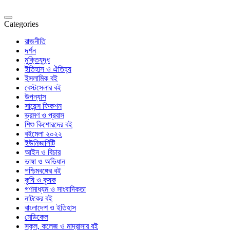
Categories
রাজনীতি
দর্শন
মুক্তিযুদ্ধ
ইতিহাস ও ঐতিহ্য
ইসলামিক বই
বেস্টসেলার বই
উপন্যাস
সায়েন্স ফিকশন
ভ্রমণ ও প্রবাস
শিশু কিশোরদের বই
বইমেলা ২০২২
ইউনিভার্সিটি
আইন ও বিচার
ভাষা ও অভিধান
পশ্চিমবঙ্গের বই
কৃষি ও কৃষক
গণমাধ্যম ও সাংবাদিকতা
নাটকের বই
বাংলাদেশ ও ইতিহাস
মেডিকেল
স্কুল, কলেজ ও মাদ্রাসার বই