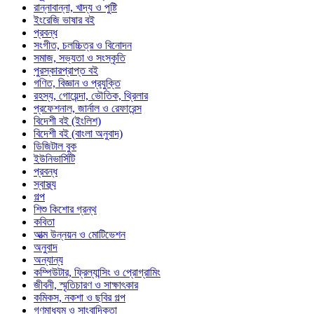
রান্নাবান্না, খাদ্য ও পুষ্টি
ইংরেজি ভাষার বই
প্রবন্ধ
সংগীত, চলচ্চিত্র ও বিনোদন
সমাজ, সভ্যতা ও সংস্কৃতি
পুরস্কারপ্রাপ্ত বই
গণিত, বিজ্ঞান ও প্রযুক্তি
রহস্য, গোয়েন্দা, ভৌতিক, থ্রিলার
প্রফেশনাল, জার্নাল ও রেফারেন্স
বিদেশী বই (ইংলিশ)
বিদেশী বই (বাংলা অনুবাদ)
ডিজিটাল বুক
ইউনিভার্সিটি
প্রবন্ধ
স্বাস্থ্য
গল্প
শিশু কিশোর গ্রন্থ
কবিতা
আত্ম উন্নয়ন ও মোটিভেশন
অনুবাদ
অন্যান্য
কম্পিউটার, ফ্রিল্যান্সিং ও প্রোগ্রামিং
জীবনী, স্মৃতিচারণ ও সাক্ষাৎকার
কমিকস, নকশা ও ছবির গল্প
গণমাধ্যম ও সাংবাদিকতা