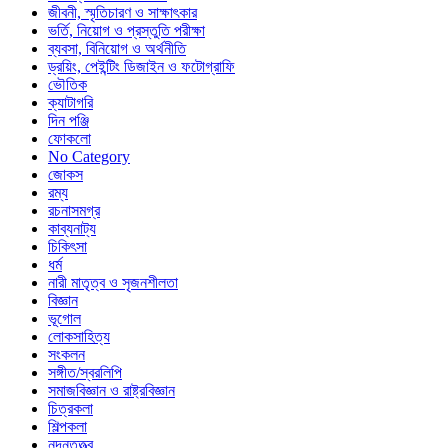
জীবনী, স্মৃতিচারণ ও সাক্ষাৎকার
ভর্তি, নিয়োগ ও প্রস্তুতি পরীক্ষা
ব্যবসা, বিনিয়োগ ও অর্থনীতি
ড্রয়িং, পেইন্টিং ডিজাইন ও ফটোগ্রাফি
ভৌতিক
ক্যাটাগরি
দিন পঞ্জি
ফোকলো
No Category
জোকস
রম্য
রচনাসমগ্র
কাব্যনাট্য
চিকিৎসা
ধর্ম
নারী মাতৃত্ব ও সৃজনশীলতা
বিজ্ঞান
ভূগোল
লোকসাহিত্য
সংকলন
সঙ্গীত/স্বরলিপি
সমাজবিজ্ঞান ও রাষ্ট্রবিজ্ঞান
চিত্রকলা
শিল্পকলা
নন্দনতত্ত্ব