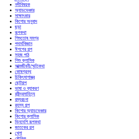
নদীবিষয়ক
অ্যাডভেঞ্চার
সাক্ষাৎকার
কিশোর অনুবাদ
ছড়া
রূপকথা
শিশুতোষ সমগ্র
পদার্থবিজ্ঞান
ঈশপের গল্প
সহজ পাঠ
শিশু ক্লাসিক
আত্মজীবনী/স্মৃতিকথা
কোষগ্রন্থ
চিকিৎসাশাস্ত্র
ছোটগল্প
ভাষা ও ব্যাকরণ
রবীন্দ্রসাহিত্য
রম্যরচনা
রহস্য গল্প
কিশোর অ্যাডভেঞ্চার
কিশোর ক্লাসিক
ভিনদেশি রূপকথা
জাতকের গল্প
খেলা
মৌলিক