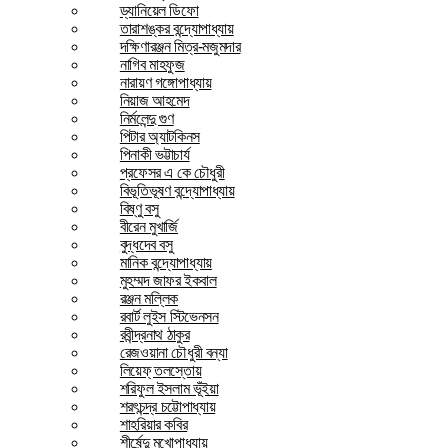
ড্যানিয়েল ডিফো
তারাশঙ্কর বন্দ্যোপাধ্যায়
দক্ষিণারঞ্জন মিত্র-মজুমদার
নাগিব মাহফুজ
নারায়ণ গঙ্গোপাধ্যায়
নিয়াজ আহমেদ
নির্মলেন্দু গুণ
পিটার অ্যাটকিনস
পিনাকী ভট্টাচার্য
প্রফেসর এ কে চৌধুরী
বিভূতিভূষণ বন্দ্যোপাধ্যায়
বিষ্ণু বসু
বীরেন মুখার্জি
বুদ্ধদেব বসু
মানিক বন্দ্যোপাধ্যায়
মুহম্মদ জাফর ইকবাল
রঞ্জন মল্লিক
রবার্ট লুইস স্টিভেনসন
রবীন্দ্রনাথ ঠাকুর
রেজওয়ানা চৌধুরী বন্যা
লিয়েফ্ তলস্তোয়
শরিফুল ইসলাম ভূঁইয়া
শরৎচন্দ্র চট্টোপাধ্যায়
শাহরিয়ার কবির
শীর্ষেন্দু মুখোপাধ্যায়