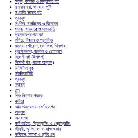
স্কুল, কলেজ ও মাদ্রাসার বই
রান্নাবান্না, খাদ্য ও পুষ্টি
ইংরেজি ভাষার বই
প্রবন্ধ
সংগীত, চলচ্চিত্র ও বিনোদন
সমাজ, সভ্যতা ও সংস্কৃতি
পুরস্কারপ্রাপ্ত বই
গণিত, বিজ্ঞান ও প্রযুক্তি
রহস্য, গোয়েন্দা, ভৌতিক, থ্রিলার
প্রফেশনাল, জার্নাল ও রেফারেন্স
বিদেশী বই (ইংলিশ)
বিদেশী বই (বাংলা অনুবাদ)
ডিজিটাল বুক
ইউনিভার্সিটি
প্রবন্ধ
স্বাস্থ্য
গল্প
শিশু কিশোর গ্রন্থ
কবিতা
আত্ম উন্নয়ন ও মোটিভেশন
অনুবাদ
অন্যান্য
কম্পিউটার, ফ্রিল্যান্সিং ও প্রোগ্রামিং
জীবনী, স্মৃতিচারণ ও সাক্ষাৎকার
কমিকস, নকশা ও ছবির গল্প