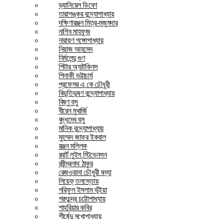
ড্যানিয়েল ডিফো
তারাশঙ্কর বন্দ্যোপাধ্যায়
দক্ষিণারঞ্জন মিত্র-মজুমদার
নাগিব মাহফুজ
নারায়ণ গঙ্গোপাধ্যায়
নিয়াজ আহমেদ
নির্মলেন্দু গুণ
পিটার অ্যাটকিনস
পিনাকী ভট্টাচার্য
প্রফেসর এ কে চৌধুরী
বিভূতিভূষণ বন্দ্যোপাধ্যায়
বিষ্ণু বসু
বীরেন মুখার্জি
বুদ্ধদেব বসু
মানিক বন্দ্যোপাধ্যায়
মুহম্মদ জাফর ইকবাল
রঞ্জন মল্লিক
রবার্ট লুইস স্টিভেনসন
রবীন্দ্রনাথ ঠাকুর
রেজওয়ানা চৌধুরী বন্যা
লিয়েফ্ তলস্তোয়
শরিফুল ইসলাম ভূঁইয়া
শরৎচন্দ্র চট্টোপাধ্যায়
শাহরিয়ার কবির
শীর্ষেন্দু মুখোপাধ্যায়