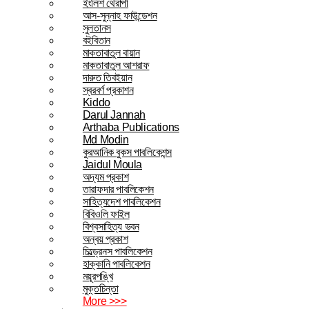
ইংলিশ থেরাপী
আস-সুন্নাহ ফাউন্ডেশন
সুলতানস
বইবিতান
মাকতাবাতুল বায়ান
মাকতাবাতুল আশরাফ
দারুত তিবইয়ান
স্বরবর্ণ প্রকাশন
Kiddo
Darul Jannah
Arthaba Publications
Md Modin
কুরআনিক বুকস পাবলিকেশন্স
Jaidul Moula
অদ্যম প্রকাশ
তারাফদার পাবলিকেশন
সাহিত্যদেশ পাবলিকেশন
বিবিওলি ফাইল
বিশ্বসাহিত্য ভবন
অন্বয় প্রকাশ
চিল্ড্রেনস পাবলিকেশন
হাক্কানি পাবলিকেশন
ময়ূরপঙ্খি
মুক্তচিন্তা
More >>>