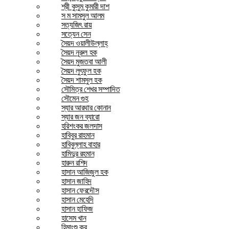
শ্রী কুসুম কুমারী দাশ
স ম সামসুল আলম
সত্যজিৎ রায়
সত্যেন সেন
সৈয়দ ওয়ালীউল্লাহ্
সৈয়দ নূরুল হক
সৈয়দ মুজতবা আলী
সৈয়দ লুৎফুল হক
সৈয়দ শামসুল হক
সৌমিত্র শেখর সম্পাদিত
সৌমেন গুহ
স্যার আরথার কোনান
স্যার জন ব্যারো
হরিশংকর জলদাস
হাবিবুর রাহমান
হাবিবুল্লাহ বাহার
হামিদুর রহমান
হারুন রশিদ
হাসান আজিজুল হক
হাসান জাহিদ
হাসান ফেরদৌস
হাসান মেহেদি
হাসান হাফিজ
হাসেম খান
হিমাংশু কর