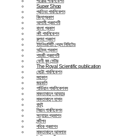
পাঞ্জেরী পাবলিকেশন
Super Shop
প্রতিভা পাবলিকেশন
বিদ্যাপ্রকাশ
আগামী প্রকাশনী
বাংলা প্রকাশ
নদী পাবলিকেশন
রুশদা প্রকাশ
ইউনিভার্সিটি প্রেস লিমিটেড
অনিন্দ্য প্রকাশ
শাহজী প্রকাশনী
ফেনী বুক সেন্টার
The Royal Scientific publication
মেট্টো পাবলিকেশন
মহাকাল
জয়কলি
গার্ডিয়ান পাবলিকেশনস
মাকতাবাতুল আযহার
মাকতাবাতুল হাসান
বাবুই
সিয়ান পাবলিকেশন
সত্যায়ন প্রকাশন
সন্দীপন
পথিক প্রকাশন
মাকতাবাতুল আসলাফ