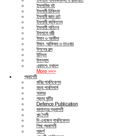
ইসলামি শাসনব্যবস্থা ও রাজনীতি
ইসলামিক বই
ইসলামী চিকিৎসা
ইসলামী জ্ঞান চর্চা
ইসলামী ব্যক্তিত্ব
ইসলামী সাহিত্য
ইসলামে নারী
ঈমান ও আকীদা
ঈমান, আক্বিদা ও তাওবাহ
ঈশপের গল্প
উদ্ভিদ
উপন্যাস
একাদশ- দ্বাদশ
More >>>
প্রকাশনী
কবির পাবলিকেশন
যমুনা পাবলিসার্স
অবসর
গ্রন্থ কুটির
Defence Publication
কালান্তর প্রকাশনী
শব্দ শৈলী
দি এনজেল পাবলিকেশন
শিখা প্রকাশনী
আদর্শ