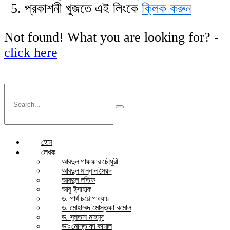
প্রকাশনী খুজতে এই লিংকে
ক্লিক করুন
Not found! What you are looking for? -
click here
হোম
লেখক
আবদুল গাফফার চৌধুরী
আবদুল মান্নান সৈয়দ
আবদুল লতিফ
আবু ইসাহাক
ড. পার্থ চট্টোপাধ্যায়
ড. মোহাম্মদ মোস্তফা কামাল
ড. সুলতান মাহমুদ
ডাঃ মোস্তাফা কামাল