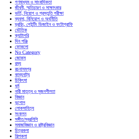
গণমাধ্যম ও সাংবাদিকতা
জীবনী, স্মৃতিচারণ ও সাক্ষাৎকার
ভর্তি, নিয়োগ ও প্রস্তুতি পরীক্ষা
ব্যবসা, বিনিয়োগ ও অর্থনীতি
ড্রয়িং, পেইন্টিং ডিজাইন ও ফটোগ্রাফি
ভৌতিক
ক্যাটাগরি
দিন পঞ্জি
ফোকলো
No Category
জোকস
রম্য
রচনাসমগ্র
কাব্যনাট্য
চিকিৎসা
ধর্ম
নারী মাতৃত্ব ও সৃজনশীলতা
বিজ্ঞান
ভূগোল
লোকসাহিত্য
সংকলন
সঙ্গীত/স্বরলিপি
সমাজবিজ্ঞান ও রাষ্ট্রবিজ্ঞান
চিত্রকলা
শিল্পকলা