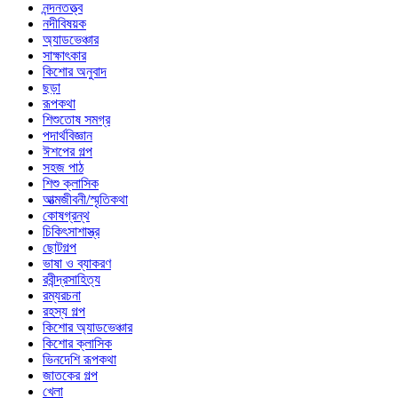
নন্দনতত্ত্ব
নদীবিষয়ক
অ্যাডভেঞ্চার
সাক্ষাৎকার
কিশোর অনুবাদ
ছড়া
রূপকথা
শিশুতোষ সমগ্র
পদার্থবিজ্ঞান
ঈশপের গল্প
সহজ পাঠ
শিশু ক্লাসিক
আত্মজীবনী/স্মৃতিকথা
কোষগ্রন্থ
চিকিৎসাশাস্ত্র
ছোটগল্প
ভাষা ও ব্যাকরণ
রবীন্দ্রসাহিত্য
রম্যরচনা
রহস্য গল্প
কিশোর অ্যাডভেঞ্চার
কিশোর ক্লাসিক
ভিনদেশি রূপকথা
জাতকের গল্প
খেলা