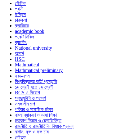
মৌলিক
প্রানী
উদ্ভিদ
চারুকলা
ক্যারিয়ার
academic book
পকেট সিরিজ
ব্যাংকিং
National university
অনার্স
HSC
Mathmatical
Mathmatical preliminary
নবম-দশম
বিশ্ববিদ্যালয় ভর্তি প্রস্তুতি
১ম শ্রেণী হতে ৮ম শ্রেণী
BCS ও নিয়োগ
স্বাস্থ্যবিধি ও পরামর্শ
সমকালীন গল্প
পরিবার ও সামাজিক জীবন
বাংলা ব্যাকরণ ও ভাষা শিক্ষা
মহাকাশ বিজ্ঞান ও জ্যোতির্বিদ্যা
রাজনীতি ও রাজনীতিবিদ বিষয়ক প্রবন্ধ
বাগান, ফুল ও ফল চাষ
কৌতুক