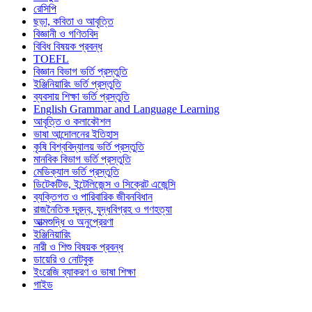
রেসিপি
ছড়া, কবিতা ও আবৃত্তি
বিজ্ঞানী ও গণিতবিদ
বিবিধ বিষয়ক প্রবন্ধ
TOEFL
বিজ্ঞান বিভাগ ভর্তি প্রস্তুতি
ইঞ্জিনিয়ারিং ভর্তি প্রস্তুতি
ব্যবসায় শিক্ষা ভর্তি প্রস্তুতি
English Grammar and Language Learning
আবৃত্তি ও কলাকৌশল
ভাষা আন্দোলনের ইতিহাস
কৃষি বিশ্ববিদ্যালয় ভর্তি প্রস্তুতি
মানবিক বিভাগ ভর্তি প্রস্তুতি
মেডিক্যাল ভর্তি প্রস্তুতি
ডিটেকটিভ, ইন্টেলিজেন্স ও সিক্রেট এজেন্সি
ব্যক্তিগত ও পারিবারিক জীবনবিধান
রাজনৈতিক দ্বন্দ্ব, যুদ্ধবিগ্রহ ও গণহত্যা
আত্মশুদ্ধি ও অনুপ্রেরণা
ইঞ্জিনিয়ারিং
নারী ও শিশু বিষয়ক প্রবন্ধ
ডায়েরি ও নোটবুক
ইংরেজি ব্যাকরণ ও ভাষা শিক্ষা
গাইড