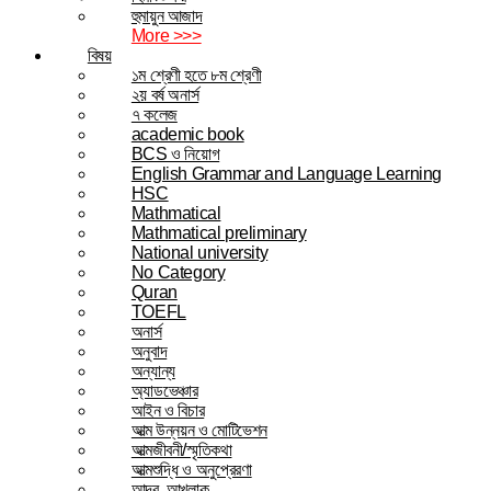
হুমায়ুন আজাদ
More >>>
বিষয়
১ম শ্রেণী হতে ৮ম শ্রেণী
২য় বর্ষ অনার্স
৭ কলেজ
academic book
BCS ও নিয়োগ
English Grammar and Language Learning
HSC
Mathmatical
Mathmatical preliminary
National university
No Category
Quran
TOEFL
অনার্স
অনুবাদ
অন্যান্য
অ্যাডভেঞ্চার
আইন ও বিচার
আত্ম উন্নয়ন ও মোটিভেশন
আত্মজীবনী/স্মৃতিকথা
আত্মশুদ্ধি ও অনুপ্রেরণা
আদব, আখলাক