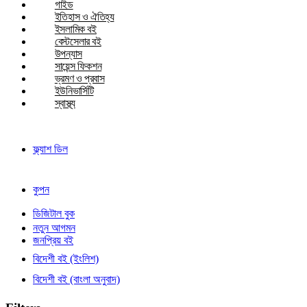
গাইড
ইতিহাস ও ঐতিহ্য
ইসলামিক বই
বেস্টসেলার বই
উপন্যাস
সায়েন্স ফিকশন
ভ্রমণ ও প্রবাস
ইউনিভার্সিটি
স্বাস্থ্য
ফ্ল্যাশ ডিল
কুপন
ডিজিটাল বুক
নতুন আগমন
জনপ্রিয় বই
বিদেশী বই (ইংলিশ)
বিদেশী বই (বাংলা অনুবাদ)