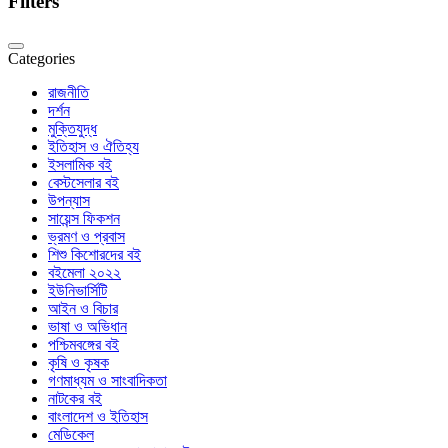
Filters
Categories
রাজনীতি
দর্শন
মুক্তিযুদ্ধ
ইতিহাস ও ঐতিহ্য
ইসলামিক বই
বেস্টসেলার বই
উপন্যাস
সায়েন্স ফিকশন
ভ্রমণ ও প্রবাস
শিশু কিশোরদের বই
বইমেলা ২০২২
ইউনিভার্সিটি
আইন ও বিচার
ভাষা ও অভিধান
পশ্চিমবঙ্গের বই
কৃষি ও কৃষক
গণমাধ্যম ও সাংবাদিকতা
নাটকের বই
বাংলাদেশ ও ইতিহাস
মেডিকেল