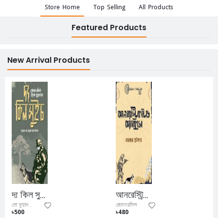
Store Home
Top Selling
All Products
Featured Products
New Arrival Products
দ্য কিল সুইচ
আনরেস্ট্রিকটেড অ্যাক্সেস
জেমসরলিন্স
মো ফুয়াদ আল ফিদা
৳500
৳480