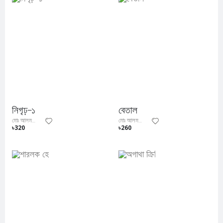
নিগৃঢ়—১
বেতাল
মোঃ আলমগীর তৈমুর
মোঃ আলমগীর তৈমুর
৳320
৳260