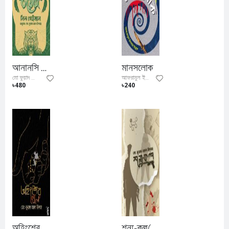
আনানসি বয়েজ
মানসলোক
মো ফুয়াদ আল ফিদা
আফরানুল ইসলাম সিয়াম
৳480
৳240
অহিংশেরখেল (সময়#১.৫ ও আর.এন.এ.#২.৫)
শূন্য-কল্প(সময় সিরিজের দ্বিতীয় বই)