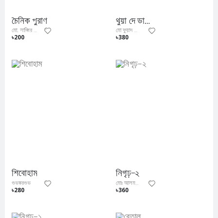
চৈনিক পুরাণ
থুয়া দে ডানান
মো. সাব্বির হোসেন
মো ফুয়াদ আল ফিদা
৳200
৳380
শিবোহাম
নিগৃঢ়—২
শুভঙ্করশুভ
মোঃ আলমগীর তৈমুর
৳280
৳360