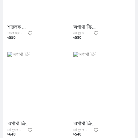
শারলক হোমস সমগ্র
অগাথা ক্রিস্টি সমগ্র ৫
মারুফ হোসেন
মো ফুয়াদ আল ফিদা
৳550
৳580
অগাথা ক্রিস্টি সমগ্র ৪
অগাথা ক্রিস্টি সমগ্র ৩
মো ফুয়াদ আল ফিদা
মো ফুয়াদ আল ফিদা
৳640
৳540