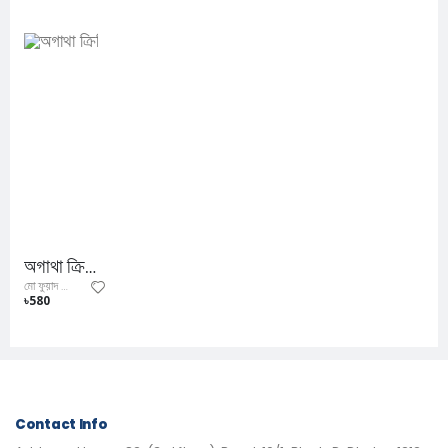
অগাথা ক্রিস্টি সমগ্র ১
মো ফুয়াদ আল ফিদা
৳580
Contact Info