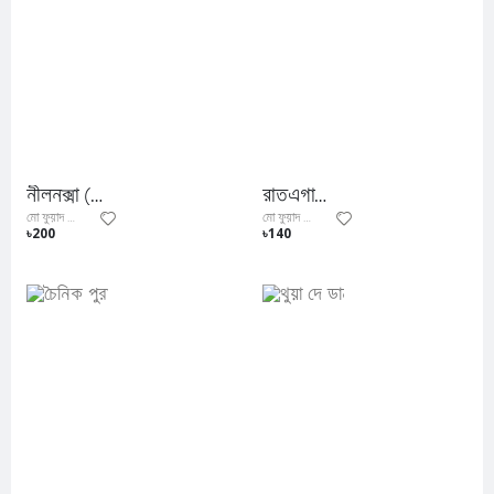
নীলনক্সা (আর.এন.এ সিরিজের প্রথম বই)
রাতএগারোটা
মো ফুয়াদ আল ফিদা
মো ফুয়াদ আল ফিদা
৳200
৳140