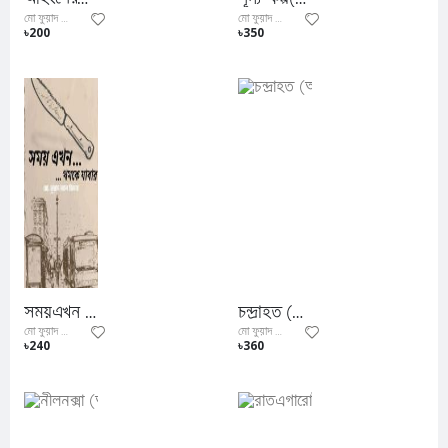
মো ফুয়াদ আল ফিদা
মো ফুয়াদ আল ফিদা
৳200
৳350
সময়এখন থমকে যাবার (সময় সিরিজের প্রথম বই)
চন্দ্রাহত (আর.এন.এ সিরিজের দ্বিতীয় বই)
মো ফুয়াদ আল ফিদা
মো ফুয়াদ আল ফিদা
৳240
৳360