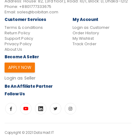
Address:
House: 82, (3rd floor), Road: 10/1, Block: D, Dhaka-1212
Phone:
+8801777333675
Email:
sales@boibitan.com
Customer Services
My Account
Terms & conditions
Login as Customer
Return Policy
Order History
Support Policy
My Wishlist
Privacy Policy
Track Order
About Us
Become A Seller
APPLY NOW
Login as Seller
Be An Affiliate Partner
Follow Us
Copyright © 2021 Data Host IT