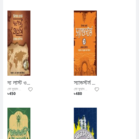
দ্য লাস্ট ওডেসি জেমসরলিন্সব্লাডলাইন
স্যান্ডস্টর্ম জেমসরলিন্স
মো ফুয়াদ আল ফিদা
মো ফুয়াদ আল ফিদা
৳450
৳480