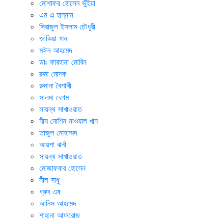
মোশাফর হোসেন ভুঁইয়া
এম এ হান্নান
সিরাজুল ইসলাম চৌধুরী
জাকিয়া খান
মঈন আহমেদ
ডাঃ ফারহানা মোবিন
রুমা মোদক
রুমানা বৈশাখী
সালমা বেগম
সায়ন্থ সাখাওয়াত
মীম নোশিন নাওয়াল খান
তাজুল মোহাম্মদ
আয়শা ঝর্না
সায়ন্থ সাখাওয়াত
মোজাফফর হোসেন
নীল সাধু
ধ্রুব এষ
আনিস আহমেদ
শাহানা আফরোজ