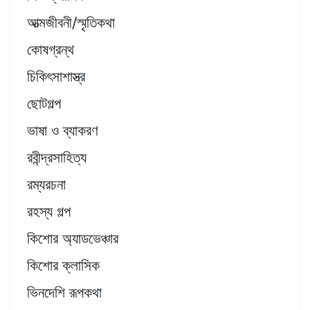
আত্মজীবনী/স্মৃতিকথা
কোষগ্রন্থ
চিকিৎসাশাস্ত্র
ছোটগল্প
ভাষা ও ব্যাকরণ
রবীন্দ্রসাহিত্য
রম্যরচনা
রহস্য গল্প
কিশোর অ্যাডভেঞ্চার
কিশোর ক্লাসিক
ভিনদেশি রূপকথা