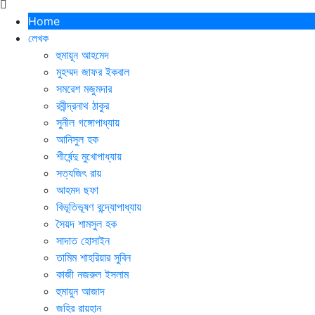
Home
লেখক
হুমায়ূন আহমেদ
মুহম্মদ জাফর ইকবাল
সমরেশ মজুমদার
রবীন্দ্রনাথ ঠাকুর
সুনীল গঙ্গোপাধ্যায়
আনিসুল হক
শীর্ষেন্দু মুখোপাধ্যায়
সত্যজিৎ রায়
আহমদ ছফা
বিভূতিভূষণ বন্দ্যোপাধ্যায়
সৈয়দ শামসুল হক
সাদাত হোসাইন
তামিম শাহরিয়ার সুবিন
কাজী নজরুল ইসলাম
হুমায়ুন আজাদ
জহির রায়হান