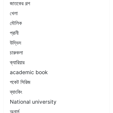
জাতকের গল্প
খেলা
মৌলিক
প্রানী
উদ্ভিদ
চারুকলা
ক্যারিয়ার
academic book
পকেট সিরিজ
ব্যাংকিং
National university
অনার্স