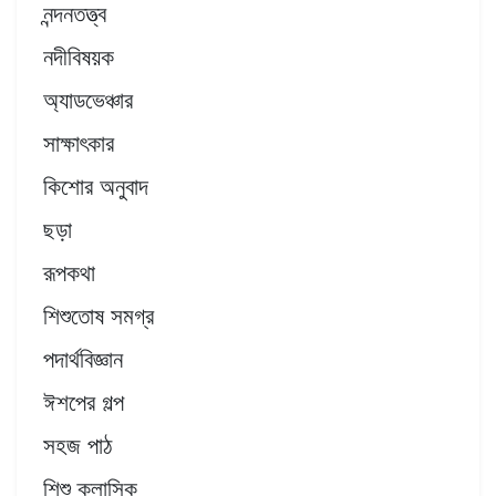
নন্দনতত্ত্ব
নদীবিষয়ক
অ্যাডভেঞ্চার
সাক্ষাৎকার
কিশোর অনুবাদ
ছড়া
রূপকথা
শিশুতোষ সমগ্র
পদার্থবিজ্ঞান
ঈশপের গল্প
সহজ পাঠ
শিশু ক্লাসিক