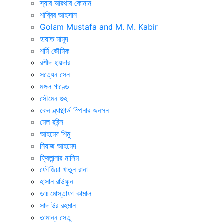
স্যার আরথার কোনান
শাব্বির আহসান
Golam Mustafa and M. M. Kabir
হায়াত মামুদ
শর্মি ভৌমিক
রশীদ হায়দার
সত্যেন সেন
মঙ্গল পাণ্ডে
সৌমেন গুহ
কেন ব্ল্যাঞ্ছার্ড স্পিনার জনসন
মেল রবিন্স
আহমেদ শিমু
নিয়াজ আহমেদ
ফ্রিলান্সার নাসিম
ফৌজিয়া খাতুন রানা
হাসান রাউফুন
ডাঃ মোস্তাফা কামাল
সাদ উর রহমান
তামান্ন সেতু