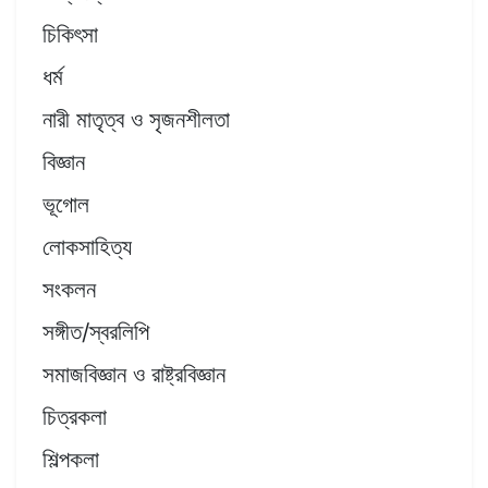
চিকিৎসা
ধর্ম
নারী মাতৃত্ব ও সৃজনশীলতা
বিজ্ঞান
ভূগোল
লোকসাহিত্য
সংকলন
সঙ্গীত/স্বরলিপি
সমাজবিজ্ঞান ও রাষ্ট্রবিজ্ঞান
চিত্রকলা
শিল্পকলা