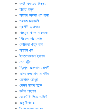
কাজী এনায়েত উল্লাহ
হায়াত মামুদ
হায়দার আকবর খান রনো
পঙ্কজ চক্রবতী
ম্যাথিউ অ্যালেন
নাজমুস সাদাত পারভেজ
স্টিফেন আর কেভি
ফৌজিয়া খাতুন রানা
মান্নান খান
ইফতেখায়রুল ইসলাম
মেল রবিন্স
স্নিগ্ধা আফসানা রোশনী
আখতারুজ্জামান হোসাইন
জেসমিন চৌধুরী
জেমস সাদার ল্যান্ড
কলিন পাহলার
ফেরদৌসি প্রিয় ভাষিণী
আবু ইসাহাক
সৈয়দ আবুল হোসেন