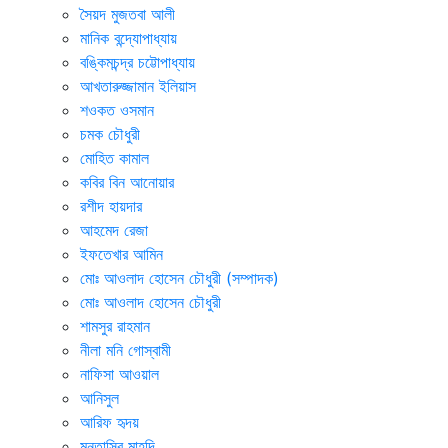
সৈয়দ মুজতবা আলী
মানিক বন্দ্যোপাধ্যায়
বঙ্কিমচন্দ্র চট্টোপাধ্যায়
আখতারুজ্জামান ইলিয়াস
শওকত ওসমান
চমক চৌধুরী
মোহিত কামাল
কবির বিন আনোয়ার
রশীদ হায়দার
আহমেদ রেজা
ইফতেখার আমিন
মোঃ আওলাদ হোসেন চৌধুরী (সম্পাদক)
মোঃ আওলাদ হোসেন চৌধুরী
শামসুর রাহমান
নীলা মনি গোস্বামী
নাফিসা আওয়াল
আনিসুল
আরিফ হৃদয়
মুনতাসির মাহদি