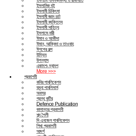
ইসলামি শাসনব্যবস্থা ও রাজনীতি
ইসলামিক বই
ইসলামী চিকিৎসা
ইসলামী জ্ঞান চর্চা
ইসলামী ব্যক্তিত্ব
ইসলামী সাহিত্য
ইসলামে নারী
ঈমান ও আকীদা
ঈমান, আক্বিদা ও তাওবাহ
ঈশপের গল্প
উদ্ভিদ
উপন্যাস
একাদশ- দ্বাদশ
More >>>
প্রকাশনী
কবির পাবলিকেশন
যমুনা পাবলিসার্স
অবসর
গ্রন্থ কুটির
Defence Publication
কালান্তর প্রকাশনী
শব্দ শৈলী
দি এনজেল পাবলিকেশন
শিখা প্রকাশনী
আদর্শ