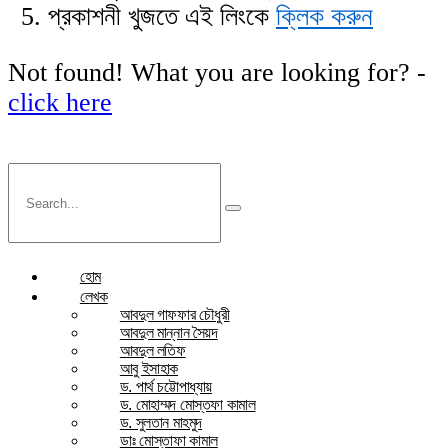
প্রকাশনী খুজতে এই লিংকে
ক্লিক করুন
Not found! What you are looking for? -
click here
হোম
লেখক
আবদুল গাফফার চৌধুরী
আবদুল মান্নান সৈয়দ
আবদুল লতিফ
আবু ইসাহাক
ড. পার্থ চট্টোপাধ্যায়
ড. মোহাম্মদ মোস্তফা কামাল
ড. সুলতান মাহমুদ
ডাঃ মোস্তাফা কামাল