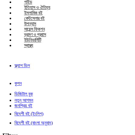
গাইড
ইতিহাস ও ঐতিহ্য
ইসলামিক বই
বেস্টসেলার বই
উপন্যাস
সায়েন্স ফিকশন
ভ্রমণ ও প্রবাস
ইউনিভার্সিটি
স্বাস্থ্য
ফ্ল্যাশ ডিল
কুপন
ডিজিটাল বুক
নতুন আগমন
জনপ্রিয় বই
বিদেশী বই (ইংলিশ)
বিদেশী বই (বাংলা অনুবাদ)