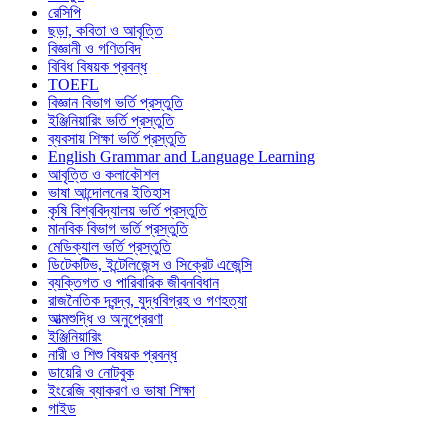
রেসিপি
ছড়া, কবিতা ও আবৃত্তি
বিজ্ঞানী ও গণিতবিদ
বিবিধ বিষয়ক প্রবন্ধ
TOEFL
বিজ্ঞান বিভাগ ভর্তি প্রস্তুতি
ইঞ্জিনিয়ারিং ভর্তি প্রস্তুতি
ব্যবসায় শিক্ষা ভর্তি প্রস্তুতি
English Grammar and Language Learning
আবৃত্তি ও কলাকৌশল
ভাষা আন্দোলনের ইতিহাস
কৃষি বিশ্ববিদ্যালয় ভর্তি প্রস্তুতি
মানবিক বিভাগ ভর্তি প্রস্তুতি
মেডিক্যাল ভর্তি প্রস্তুতি
ডিটেকটিভ, ইন্টেলিজেন্স ও সিক্রেট এজেন্সি
ব্যক্তিগত ও পারিবারিক জীবনবিধান
রাজনৈতিক দ্বন্দ্ব, যুদ্ধবিগ্রহ ও গণহত্যা
আত্মশুদ্ধি ও অনুপ্রেরণা
ইঞ্জিনিয়ারিং
নারী ও শিশু বিষয়ক প্রবন্ধ
ডায়েরি ও নোটবুক
ইংরেজি ব্যাকরণ ও ভাষা শিক্ষা
গাইড