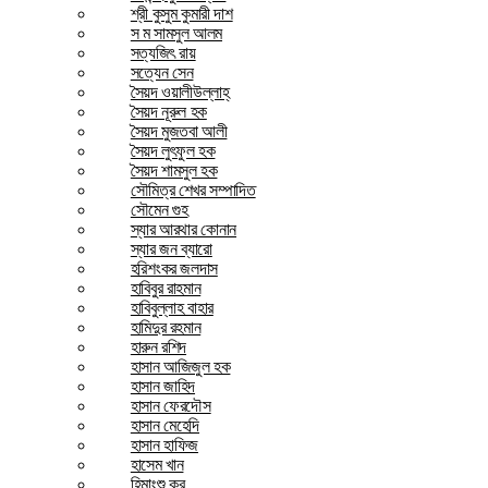
শ্রী কুসুম কুমারী দাশ
স ম সামসুল আলম
সত্যজিৎ রায়
সত্যেন সেন
সৈয়দ ওয়ালীউল্লাহ্
সৈয়দ নূরুল হক
সৈয়দ মুজতবা আলী
সৈয়দ লুৎফুল হক
সৈয়দ শামসুল হক
সৌমিত্র শেখর সম্পাদিত
সৌমেন গুহ
স্যার আরথার কোনান
স্যার জন ব্যারো
হরিশংকর জলদাস
হাবিবুর রাহমান
হাবিবুল্লাহ বাহার
হামিদুর রহমান
হারুন রশিদ
হাসান আজিজুল হক
হাসান জাহিদ
হাসান ফেরদৌস
হাসান মেহেদি
হাসান হাফিজ
হাসেম খান
হিমাংশু কর