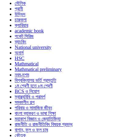
মৌলিক
প্রানী
উদ্ভিদ
চারুকলা
ক্যারিয়ার
academic book
পকেট সিরিজ
ব্যাংকিং
National university
অনার্স
HSC
Mathmatical
Mathmatical preliminary
নবম-দশম
বিশ্ববিদ্যালয় ভর্তি প্রস্তুতি
১ম শ্রেণী হতে ৮ম শ্রেণী
BCS ও নিয়োগ
স্বাস্থ্যবিধি ও পরামর্শ
সমকালীন গল্প
পরিবার ও সামাজিক জীবন
বাংলা ব্যাকরণ ও ভাষা শিক্ষা
মহাকাশ বিজ্ঞান ও জ্যোতির্বিদ্যা
রাজনীতি ও রাজনীতিবিদ বিষয়ক প্রবন্ধ
বাগান, ফুল ও ফল চাষ
কৌতুক