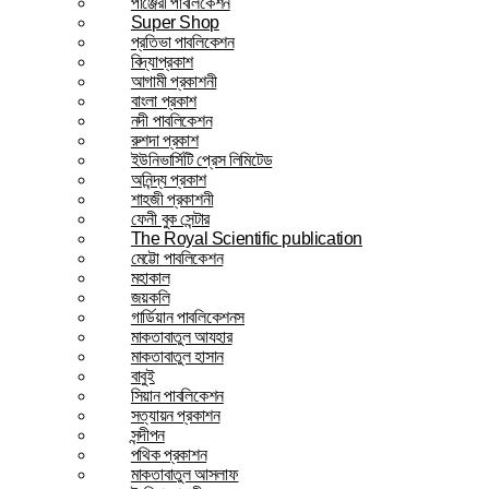
পাঞ্জেরী পাবলিকেশন
Super Shop
প্রতিভা পাবলিকেশন
বিদ্যাপ্রকাশ
আগামী প্রকাশনী
বাংলা প্রকাশ
নদী পাবলিকেশন
রুশদা প্রকাশ
ইউনিভার্সিটি প্রেস লিমিটেড
অনিন্দ্য প্রকাশ
শাহজী প্রকাশনী
ফেনী বুক সেন্টার
The Royal Scientific publication
মেট্টো পাবলিকেশন
মহাকাল
জয়কলি
গার্ডিয়ান পাবলিকেশনস
মাকতাবাতুল আযহার
মাকতাবাতুল হাসান
বাবুই
সিয়ান পাবলিকেশন
সত্যায়ন প্রকাশন
সন্দীপন
পথিক প্রকাশন
মাকতাবাতুল আসলাফ