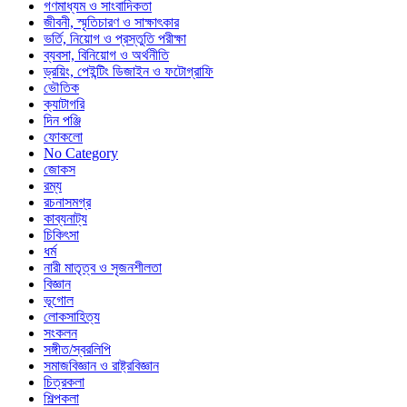
গণমাধ্যম ও সাংবাদিকতা
জীবনী, স্মৃতিচারণ ও সাক্ষাৎকার
ভর্তি, নিয়োগ ও প্রস্তুতি পরীক্ষা
ব্যবসা, বিনিয়োগ ও অর্থনীতি
ড্রয়িং, পেইন্টিং ডিজাইন ও ফটোগ্রাফি
ভৌতিক
ক্যাটাগরি
দিন পঞ্জি
ফোকলো
No Category
জোকস
রম্য
রচনাসমগ্র
কাব্যনাট্য
চিকিৎসা
ধর্ম
নারী মাতৃত্ব ও সৃজনশীলতা
বিজ্ঞান
ভূগোল
লোকসাহিত্য
সংকলন
সঙ্গীত/স্বরলিপি
সমাজবিজ্ঞান ও রাষ্ট্রবিজ্ঞান
চিত্রকলা
শিল্পকলা