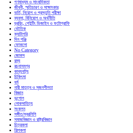
গণমাধ্যম ও সাংবাদিকতা
জীবনী, স্মৃতিচারণ ও সাক্ষাৎকার
ভর্তি, নিয়োগ ও প্রস্তুতি পরীক্ষা
ব্যবসা, বিনিয়োগ ও অর্থনীতি
ড্রয়িং, পেইন্টিং ডিজাইন ও ফটোগ্রাফি
ভৌতিক
ক্যাটাগরি
দিন পঞ্জি
ফোকলো
No Category
জোকস
রম্য
রচনাসমগ্র
কাব্যনাট্য
চিকিৎসা
ধর্ম
নারী মাতৃত্ব ও সৃজনশীলতা
বিজ্ঞান
ভূগোল
লোকসাহিত্য
সংকলন
সঙ্গীত/স্বরলিপি
সমাজবিজ্ঞান ও রাষ্ট্রবিজ্ঞান
চিত্রকলা
শিল্পকলা