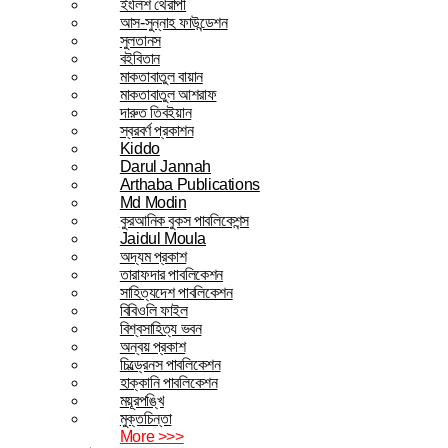
ইংলিশ থেরাপী
আস-সুন্নাহ ফাউন্ডেশন
সুলতানস
বইবিতান
মাকতাবাতুল বায়ান
মাকতাবাতুল আশরাফ
দারুত তিবইয়ান
স্বরবর্ণ প্রকাশন
Kiddo
Darul Jannah
Arthaba Publications
Md Modin
কুরআনিক বুকস পাবলিকেশন্স
Jaidul Moula
অদ্যম প্রকাশ
তারাফদার পাবলিকেশন
সাহিত্যদেশ পাবলিকেশন
বিবিওলি ফাইল
বিশ্বসাহিত্য ভবন
অন্বয় প্রকাশ
চিল্ড্রেনস পাবলিকেশন
হাক্কানি পাবলিকেশন
ময়ূরপঙ্খি
মুক্তচিন্তা
More >>>