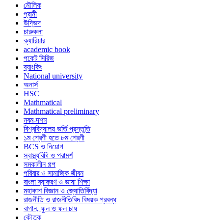
মৌলিক
প্রানী
উদ্ভিদ
চারুকলা
ক্যারিয়ার
academic book
পকেট সিরিজ
ব্যাংকিং
National university
অনার্স
HSC
Mathmatical
Mathmatical preliminary
নবম-দশম
বিশ্ববিদ্যালয় ভর্তি প্রস্তুতি
১ম শ্রেণী হতে ৮ম শ্রেণী
BCS ও নিয়োগ
স্বাস্থ্যবিধি ও পরামর্শ
সমকালীন গল্প
পরিবার ও সামাজিক জীবন
বাংলা ব্যাকরণ ও ভাষা শিক্ষা
মহাকাশ বিজ্ঞান ও জ্যোতির্বিদ্যা
রাজনীতি ও রাজনীতিবিদ বিষয়ক প্রবন্ধ
বাগান, ফুল ও ফল চাষ
কৌতুক