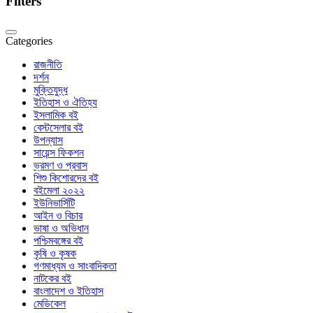
Filters
Categories
রাজনীতি
দর্শন
মুক্তিযুদ্ধ
ইতিহাস ও ঐতিহ্য
ইসলামিক বই
বেস্টসেলার বই
উপন্যাস
সায়েন্স ফিকশন
ভ্রমণ ও প্রবাস
শিশু কিশোরদের বই
বইমেলা ২০২২
ইউনিভার্সিটি
আইন ও বিচার
ভাষা ও অভিধান
পশ্চিমবঙ্গের বই
কৃষি ও কৃষক
গণমাধ্যম ও সাংবাদিকতা
নাটকের বই
বাংলাদেশ ও ইতিহাস
মেডিকেল