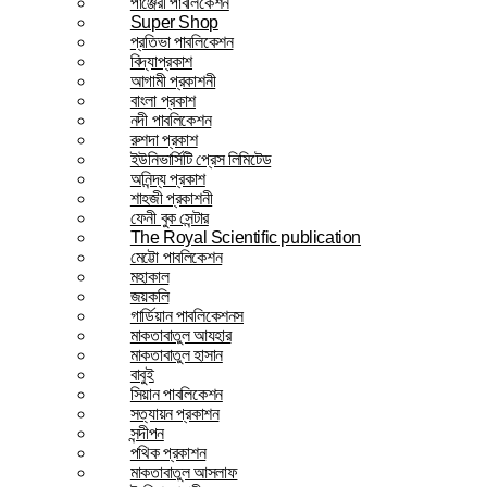
পাঞ্জেরী পাবলিকেশন
Super Shop
প্রতিভা পাবলিকেশন
বিদ্যাপ্রকাশ
আগামী প্রকাশনী
বাংলা প্রকাশ
নদী পাবলিকেশন
রুশদা প্রকাশ
ইউনিভার্সিটি প্রেস লিমিটেড
অনিন্দ্য প্রকাশ
শাহজী প্রকাশনী
ফেনী বুক সেন্টার
The Royal Scientific publication
মেট্টো পাবলিকেশন
মহাকাল
জয়কলি
গার্ডিয়ান পাবলিকেশনস
মাকতাবাতুল আযহার
মাকতাবাতুল হাসান
বাবুই
সিয়ান পাবলিকেশন
সত্যায়ন প্রকাশন
সন্দীপন
পথিক প্রকাশন
মাকতাবাতুল আসলাফ