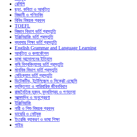
রেসিপি
ছড়া, কবিতা ও আবৃত্তি
বিজ্ঞানী ও গণিতবিদ
বিবিধ বিষয়ক প্রবন্ধ
TOEFL
বিজ্ঞান বিভাগ ভর্তি প্রস্তুতি
ইঞ্জিনিয়ারিং ভর্তি প্রস্তুতি
ব্যবসায় শিক্ষা ভর্তি প্রস্তুতি
English Grammar and Language Learning
আবৃত্তি ও কলাকৌশল
ভাষা আন্দোলনের ইতিহাস
কৃষি বিশ্ববিদ্যালয় ভর্তি প্রস্তুতি
মানবিক বিভাগ ভর্তি প্রস্তুতি
মেডিক্যাল ভর্তি প্রস্তুতি
ডিটেকটিভ, ইন্টেলিজেন্স ও সিক্রেট এজেন্সি
ব্যক্তিগত ও পারিবারিক জীবনবিধান
রাজনৈতিক দ্বন্দ্ব, যুদ্ধবিগ্রহ ও গণহত্যা
আত্মশুদ্ধি ও অনুপ্রেরণা
ইঞ্জিনিয়ারিং
নারী ও শিশু বিষয়ক প্রবন্ধ
ডায়েরি ও নোটবুক
ইংরেজি ব্যাকরণ ও ভাষা শিক্ষা
গাইড