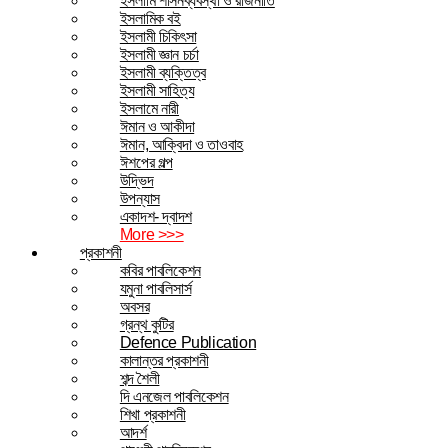
ইসলামি শাসনব্যবস্থা ও রাজনীতি
ইসলামিক বই
ইসলামী চিকিৎসা
ইসলামী জ্ঞান চর্চা
ইসলামী ব্যক্তিত্ব
ইসলামী সাহিত্য
ইসলামে নারী
ঈমান ও আকীদা
ঈমান, আক্বিদা ও তাওবাহ
ঈশপের গল্প
উদ্ভিদ
উপন্যাস
একাদশ- দ্বাদশ
More >>>
প্রকাশনী
কবির পাবলিকেশন
যমুনা পাবলিসার্স
অবসর
গ্রন্থ কুটির
Defence Publication
কালান্তর প্রকাশনী
শব্দ শৈলী
দি এনজেল পাবলিকেশন
শিখা প্রকাশনী
আদর্শ