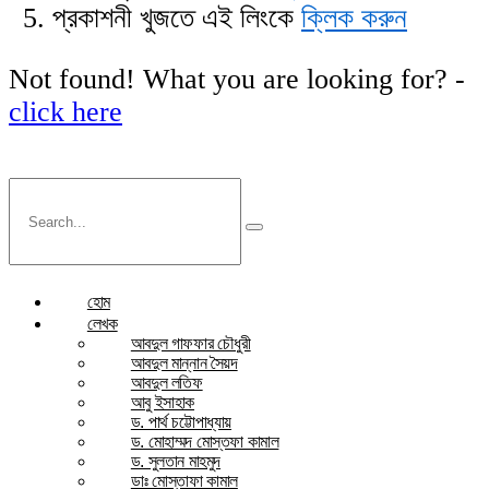
প্রকাশনী খুজতে এই লিংকে
ক্লিক করুন
Not found! What you are looking for? -
click here
হোম
লেখক
আবদুল গাফফার চৌধুরী
আবদুল মান্নান সৈয়দ
আবদুল লতিফ
আবু ইসাহাক
ড. পার্থ চট্টোপাধ্যায়
ড. মোহাম্মদ মোস্তফা কামাল
ড. সুলতান মাহমুদ
ডাঃ মোস্তাফা কামাল