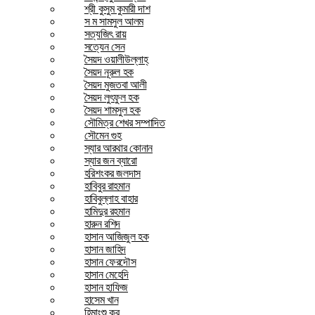
শ্রী কুসুম কুমারী দাশ
স ম সামসুল আলম
সত্যজিৎ রায়
সত্যেন সেন
সৈয়দ ওয়ালীউল্লাহ্
সৈয়দ নূরুল হক
সৈয়দ মুজতবা আলী
সৈয়দ লুৎফুল হক
সৈয়দ শামসুল হক
সৌমিত্র শেখর সম্পাদিত
সৌমেন গুহ
স্যার আরথার কোনান
স্যার জন ব্যারো
হরিশংকর জলদাস
হাবিবুর রাহমান
হাবিবুল্লাহ বাহার
হামিদুর রহমান
হারুন রশিদ
হাসান আজিজুল হক
হাসান জাহিদ
হাসান ফেরদৌস
হাসান মেহেদি
হাসান হাফিজ
হাসেম খান
হিমাংশু কর