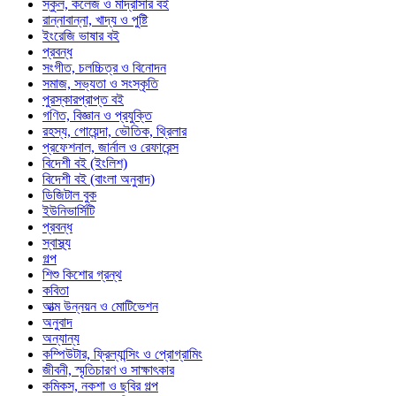
স্কুল, কলেজ ও মাদ্রাসার বই
রান্নাবান্না, খাদ্য ও পুষ্টি
ইংরেজি ভাষার বই
প্রবন্ধ
সংগীত, চলচ্চিত্র ও বিনোদন
সমাজ, সভ্যতা ও সংস্কৃতি
পুরস্কারপ্রাপ্ত বই
গণিত, বিজ্ঞান ও প্রযুক্তি
রহস্য, গোয়েন্দা, ভৌতিক, থ্রিলার
প্রফেশনাল, জার্নাল ও রেফারেন্স
বিদেশী বই (ইংলিশ)
বিদেশী বই (বাংলা অনুবাদ)
ডিজিটাল বুক
ইউনিভার্সিটি
প্রবন্ধ
স্বাস্থ্য
গল্প
শিশু কিশোর গ্রন্থ
কবিতা
আত্ম উন্নয়ন ও মোটিভেশন
অনুবাদ
অন্যান্য
কম্পিউটার, ফ্রিল্যান্সিং ও প্রোগ্রামিং
জীবনী, স্মৃতিচারণ ও সাক্ষাৎকার
কমিকস, নকশা ও ছবির গল্প