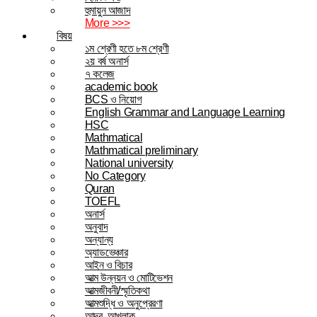
হুমায়ুন আজাদ
More >>>
বিষয়
১ম শ্রেণী হতে ৮ম শ্রেণী
২য় বর্ষ অনার্স
৭ কলেজ
academic book
BCS ও নিয়োগ
English Grammar and Language Learning
HSC
Mathmatical
Mathmatical preliminary
National university
No Category
Quran
TOEFL
অনার্স
অনুবাদ
অন্যান্য
অ্যাডভেঞ্চার
আইন ও বিচার
আত্ম উন্নয়ন ও মোটিভেশন
আত্মজীবনী/স্মৃতিকথা
আত্মশুদ্ধি ও অনুপ্রেরণা
আদব, আখলাক