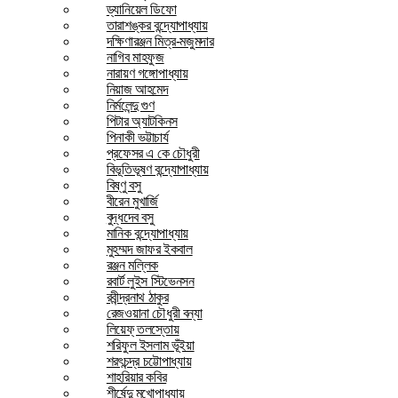
ড্যানিয়েল ডিফো
তারাশঙ্কর বন্দ্যোপাধ্যায়
দক্ষিণারঞ্জন মিত্র-মজুমদার
নাগিব মাহফুজ
নারায়ণ গঙ্গোপাধ্যায়
নিয়াজ আহমেদ
নির্মলেন্দু গুণ
পিটার অ্যাটকিনস
পিনাকী ভট্টাচার্য
প্রফেসর এ কে চৌধুরী
বিভূতিভূষণ বন্দ্যোপাধ্যায়
বিষ্ণু বসু
বীরেন মুখার্জি
বুদ্ধদেব বসু
মানিক বন্দ্যোপাধ্যায়
মুহম্মদ জাফর ইকবাল
রঞ্জন মল্লিক
রবার্ট লুইস স্টিভেনসন
রবীন্দ্রনাথ ঠাকুর
রেজওয়ানা চৌধুরী বন্যা
লিয়েফ্ তলস্তোয়
শরিফুল ইসলাম ভূঁইয়া
শরৎচন্দ্র চট্টোপাধ্যায়
শাহরিয়ার কবির
শীর্ষেন্দু মুখোপাধ্যায়