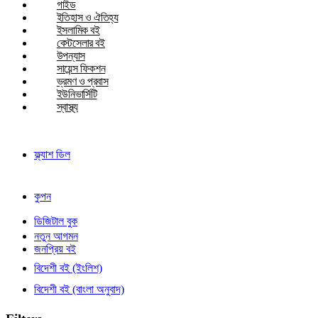
গাইড
ইতিহাস ও ঐতিহ্য
ইসলামিক বই
বেস্টসেলার বই
উপন্যাস
সায়েন্স ফিকশন
ভ্রমণ ও প্রবাস
ইউনিভার্সিটি
স্বাস্থ্য
ফ্ল্যাশ ডিল
কুপন
ডিজিটাল বুক
নতুন আগমন
জনপ্রিয় বই
বিদেশী বই (ইংলিশ)
বিদেশী বই (বাংলা অনুবাদ)