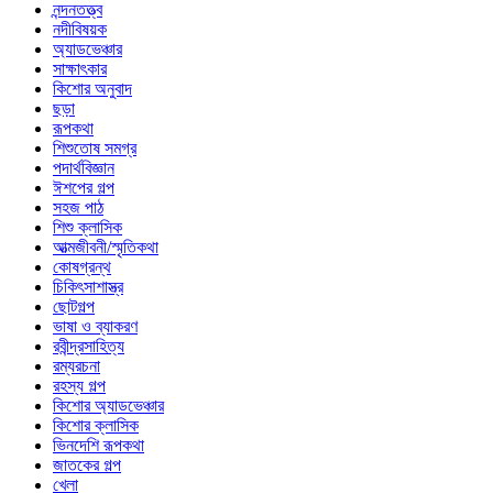
নন্দনতত্ত্ব
নদীবিষয়ক
অ্যাডভেঞ্চার
সাক্ষাৎকার
কিশোর অনুবাদ
ছড়া
রূপকথা
শিশুতোষ সমগ্র
পদার্থবিজ্ঞান
ঈশপের গল্প
সহজ পাঠ
শিশু ক্লাসিক
আত্মজীবনী/স্মৃতিকথা
কোষগ্রন্থ
চিকিৎসাশাস্ত্র
ছোটগল্প
ভাষা ও ব্যাকরণ
রবীন্দ্রসাহিত্য
রম্যরচনা
রহস্য গল্প
কিশোর অ্যাডভেঞ্চার
কিশোর ক্লাসিক
ভিনদেশি রূপকথা
জাতকের গল্প
খেলা