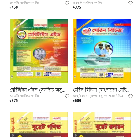
জয়কলি পাবলিকেশন্স লিঃ
জয়কলি পাবলিকেশন্স লিঃ
৳450
৳375
মেরিটাইম এইড (সমন্বিত অনুষদ)
মেরিন বিচিত্রা (বাংলাদেশ মেরিন একাডেমী ভর্তি পরীক্ষার সহায়ক টেক্সট বুক)
জয়কলি পাবলিকেশন্স লিঃ
মেহেদী হাসান (সম্পাদক), মো. শাহাব উদ্দিন
৳375
৳600