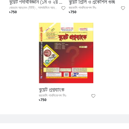
বুয়েট পদার্থবিজ্ঞান (১ম ও ২য় পত্র)
বুয়েট প্রিলি ও প্রকৌশল গুচ্ছ
জয়কলি পাবলিকেশন্স লিঃ
বোরহান আহমেদ (ইইই) , সালাউদ্দিন আহমেদ , মেহেদী হ
৳750
৳750
বুয়েট প্রশ্নব্যাংক
জয়কলি পাবলিকেশন্স লিঃ
৳750