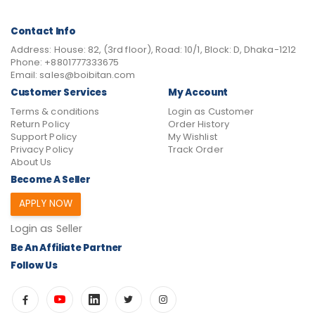
Contact Info
Address:
House: 82, (3rd floor), Road: 10/1, Block: D, Dhaka-1212
Phone:
+8801777333675
Email:
sales@boibitan.com
Customer Services
My Account
Terms & conditions
Login as Customer
Return Policy
Order History
Support Policy
My Wishlist
Privacy Policy
Track Order
About Us
Become A Seller
APPLY NOW
Login as Seller
Be An Affiliate Partner
Follow Us