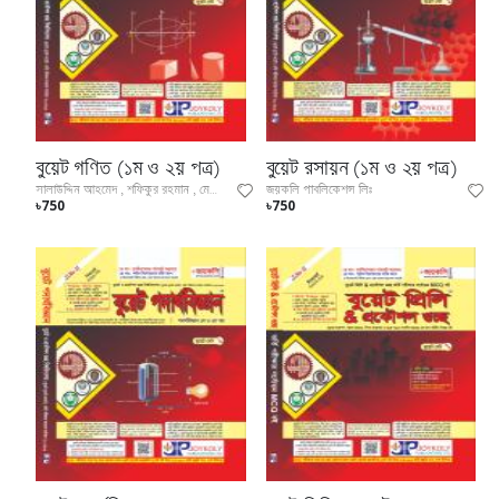
বুয়েট গণিত (১ম ও ২য় পত্র)
বুয়েট রসায়ন (১ম ও ২য় পত্র)
জয়কলি পাবলিকেশন্স লিঃ
সালাউদ্দিন আহমেদ , শফিকুর রহমান , মেহেদী হাসান ,
৳750
৳750