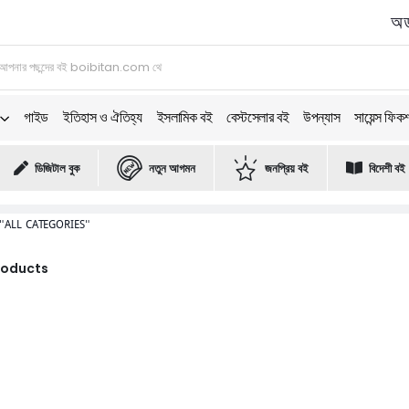
অর্
গাইড
ইতিহাস ও ঐতিহ্য
ইসলামিক বই
বেস্টসেলার বই
উপন্যাস
সায়েন্স ফিক
ডিজিটাল বুক
নতুন আগমন
জনপ্রিয় বই
বিদেশী বই
"ALL CATEGORIES"
Products