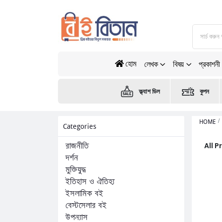
হোম
লেখক
বিষয়
প্রকাশনী
ফ্ল্যাশ ডিল
কুপন
HOME
Categories
All 
রাজনীতি
দর্শন
মুক্তিযুদ্ধ
ইতিহাস ও ঐতিহ্য
ইসলামিক বই
বেস্টসেলার বই
উপন্যাস