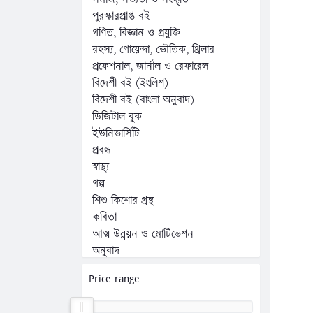
পুরস্কারপ্রাপ্ত বই
গণিত, বিজ্ঞান ও প্রযুক্তি
রহস্য, গোয়েন্দা, ভৌতিক, থ্রিলার
প্রফেশনাল, জার্নাল ও রেফারেন্স
বিদেশী বই (ইংলিশ)
বিদেশী বই (বাংলা অনুবাদ)
ডিজিটাল বুক
ইউনিভার্সিটি
প্রবন্ধ
স্বাস্থ্য
গল্প
শিশু কিশোর গ্রন্থ
কবিতা
আত্ম উন্নয়ন ও মোটিভেশন
অনুবাদ
অন্যান্য
Price range
কম্পিউটার, ফ্রিল্যান্সিং ও প্রোগ্রামিং
জীবনী, স্মৃতিচারণ ও সাক্ষাৎকার