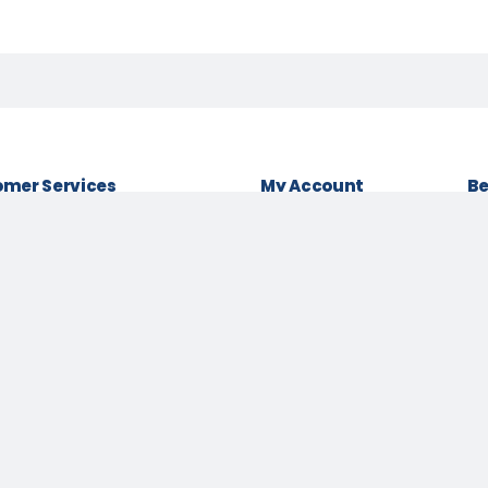
mer Services
My Account
Be
& conditions
Login as Customer
Policy
Order History
Lo
t Policy
My Wishlist
Be
 Policy
Track Order
Pa
Us