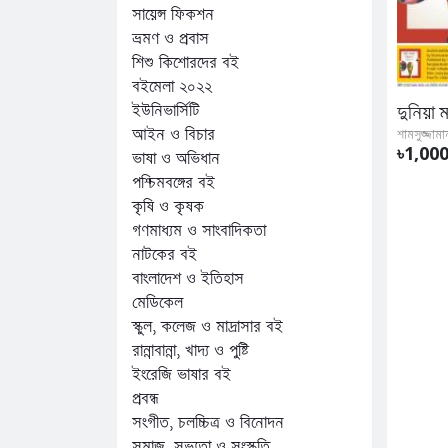
সায়েন্স ফিকশন
ভ্রমণ ও প্রবাস
শিশু কিশোরদের বই
বইমেলা ২০২২
ইউনিভার্সিটি
আইন ও বিচার
শামসুজ্জাম
৳1,00
ভাষা ও অভিধান
পশ্চিমবঙ্গের বই
কৃষি ও কৃষক
গণমাধ্যম ও সাংবাদিকতা
নাটকের বই
বাংলাদেশ ও ইতিহাস
মেডিকেল
স্কুল, কলেজ ও মাদ্রাসার বই
রান্নাবান্না, খাদ্য ও পুষ্টি
ইংরেজি ভাষার বই
প্রবন্ধ
সংগীত, চলচ্চিত্র ও বিনোদন
সমাজ, সভ্যতা ও সংস্কৃতি