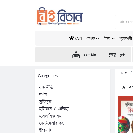
হোম
লেখক
বিষয়
প্রকাশনী
ফ্ল্যাশ ডিল
কুপন
HOME
Categories
All 
রাজনীতি
দর্শন
মুক্তিযুদ্ধ
ইতিহাস ও ঐতিহ্য
ইসলামিক বই
বেস্টসেলার বই
উপন্যাস