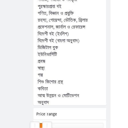
পুরস্কারপ্রাপ্ত বই
গণিত, বিজ্ঞান ও প্রযুক্তি
রহস্য, গোয়েন্দা, ভৌতিক, থ্রিলার
প্রফেশনাল, জার্নাল ও রেফারেন্স
বিদেশী বই (ইংলিশ)
বিদেশী বই (বাংলা অনুবাদ)
ডিজিটাল বুক
ইউনিভার্সিটি
প্রবন্ধ
স্বাস্থ্য
গল্প
শিশু কিশোর গ্রন্থ
কবিতা
আত্ম উন্নয়ন ও মোটিভেশন
অনুবাদ
অন্যান্য
Price range
কম্পিউটার, ফ্রিল্যান্সিং ও প্রোগ্রামিং
জীবনী, স্মৃতিচারণ ও সাক্ষাৎকার