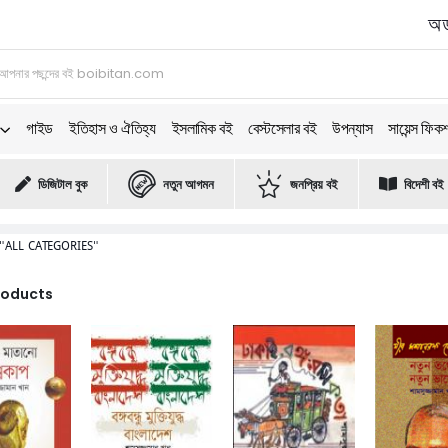
অর্
গাইড
ইতিহাস ও ঐতিহ্য
ইসলামিক বই
বেস্টসেলার বই
উপন্যাস
সায়েন্স ফিক
ডিজিটাল বুক
নতুন আগমন
জনপ্রিয় বই
বিদেশী বই
"ALL CATEGORIES"
Products