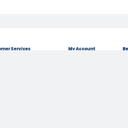
mer Services
My Account
Be
& conditions
Login as Customer
Policy
Order History
Lo
t Policy
My Wishlist
Be
 Policy
Track Order
Pa
Us