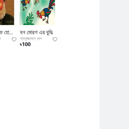
মীর মশাররফ হোসেন : নতুন তথ্যে নতুন ভাষ্যে
বন মোরগ এর বুদ্ধি
ন
শামসুজ্জামান খান
৳100