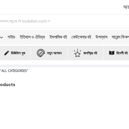
অর্
গাইড
ইতিহাস ও ঐতিহ্য
ইসলামিক বই
বেস্টসেলার বই
উপন্যাস
সায়েন্স ফিক
ডিজিটাল বুক
নতুন আগমন
জনপ্রিয় বই
বিদেশী বই
"ALL CATEGORIES"
Products