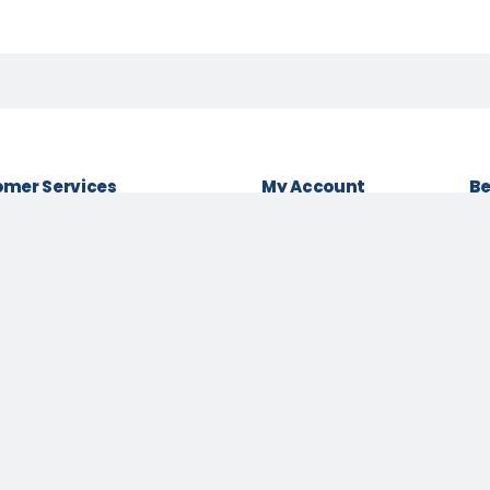
mer Services
My Account
Be
& conditions
Login as Customer
Policy
Order History
Lo
t Policy
My Wishlist
Be
 Policy
Track Order
Pa
Us