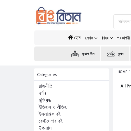
হোম
লেখক
বিষয়
প্রকাশনী
ফ্ল্যাশ ডিল
কুপন
HOME
Categories
All 
রাজনীতি
দর্শন
মুক্তিযুদ্ধ
ইতিহাস ও ঐতিহ্য
ইসলামিক বই
বেস্টসেলার বই
উপন্যাস