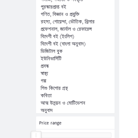
পুরস্কারপ্রাপ্ত বই
গণিত, বিজ্ঞান ও প্রযুক্তি
রহস্য, গোয়েন্দা, ভৌতিক, থ্রিলার
প্রফেশনাল, জার্নাল ও রেফারেন্স
বিদেশী বই (ইংলিশ)
বিদেশী বই (বাংলা অনুবাদ)
ডিজিটাল বুক
ইউনিভার্সিটি
প্রবন্ধ
স্বাস্থ্য
গল্প
শিশু কিশোর গ্রন্থ
কবিতা
আত্ম উন্নয়ন ও মোটিভেশন
অনুবাদ
অন্যান্য
Price range
কম্পিউটার, ফ্রিল্যান্সিং ও প্রোগ্রামিং
জীবনী, স্মৃতিচারণ ও সাক্ষাৎকার