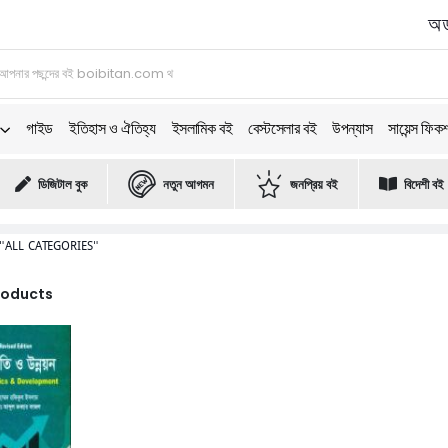
অর্
গাইড
ইতিহাস ও ঐতিহ্য
ইসলামিক বই
বেস্টসেলার বই
উপন্যাস
সায়েন্স ফিক
ডিজিটাল বুক
নতুন আগমন
জনপ্রিয় বই
বিদেশী বই
"ALL CATEGORIES"
Products