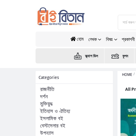
হোম
লেখক
বিষয়
প্রকাশনী
ফ্ল্যাশ ডিল
কুপন
HOME
Categories
All 
রাজনীতি
দর্শন
মুক্তিযুদ্ধ
ইতিহাস ও ঐতিহ্য
ইসলামিক বই
বেস্টসেলার বই
উপন্যাস