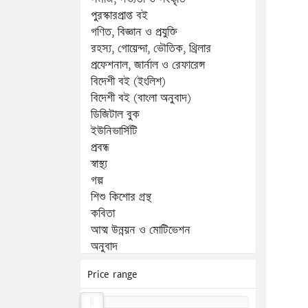
পুরস্কারপ্রাপ্ত বই
গণিত, বিজ্ঞান ও প্রযুক্তি
রহস্য, গোয়েন্দা, ভৌতিক, থ্রিলার
প্রফেশনাল, জার্নাল ও রেফারেন্স
বিদেশী বই (ইংলিশ)
বিদেশী বই (বাংলা অনুবাদ)
ডিজিটাল বুক
ইউনিভার্সিটি
প্রবন্ধ
স্বাস্থ্য
গল্প
শিশু কিশোর গ্রন্থ
কবিতা
আত্ম উন্নয়ন ও মোটিভেশন
অনুবাদ
অন্যান্য
Price range
কম্পিউটার, ফ্রিল্যান্সিং ও প্রোগ্রামিং
জীবনী, স্মৃতিচারণ ও সাক্ষাৎকার