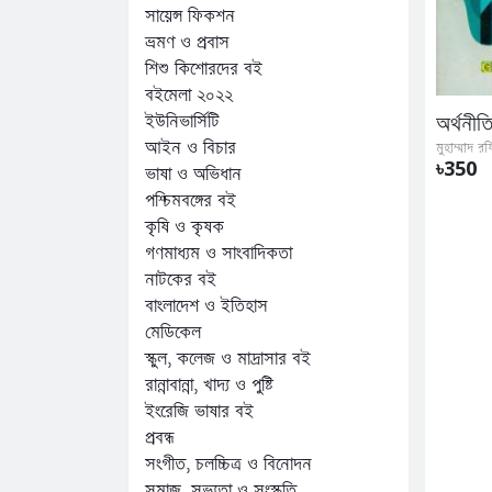
সায়েন্স ফিকশন
ভ্রমণ ও প্রবাস
শিশু কিশোরদের বই
বইমেলা ২০২২
ইউনিভার্সিটি
আইন ও বিচার
৳350
ভাষা ও অভিধান
পশ্চিমবঙ্গের বই
কৃষি ও কৃষক
গণমাধ্যম ও সাংবাদিকতা
নাটকের বই
বাংলাদেশ ও ইতিহাস
মেডিকেল
স্কুল, কলেজ ও মাদ্রাসার বই
রান্নাবান্না, খাদ্য ও পুষ্টি
ইংরেজি ভাষার বই
প্রবন্ধ
সংগীত, চলচ্চিত্র ও বিনোদন
সমাজ, সভ্যতা ও সংস্কৃতি