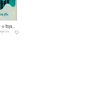
অর্থনীতি ও উন্নয়ন (অনার্স ১ম বর্ষ টেক্সট বই)
মুহাম্মাদ রফিকুল ইসলাম, মো আব্দুল জব্বার কাজল