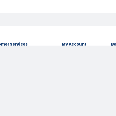
mer Services
My Account
Be
& conditions
Login as Customer
Policy
Order History
Lo
t Policy
My Wishlist
Be
 Policy
Track Order
Pa
Us