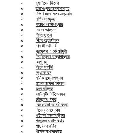
ড্যানিয়েল ডিফো
তারাশঙ্কর বন্দ্যোপাধ্যায়
দক্ষিণারঞ্জন মিত্র-মজুমদার
নাগিব মাহফুজ
নারায়ণ গঙ্গোপাধ্যায়
নিয়াজ আহমেদ
নির্মলেন্দু গুণ
পিটার অ্যাটকিনস
পিনাকী ভট্টাচার্য
প্রফেসর এ কে চৌধুরী
বিভূতিভূষণ বন্দ্যোপাধ্যায়
বিষ্ণু বসু
বীরেন মুখার্জি
বুদ্ধদেব বসু
মানিক বন্দ্যোপাধ্যায়
মুহম্মদ জাফর ইকবাল
রঞ্জন মল্লিক
রবার্ট লুইস স্টিভেনসন
রবীন্দ্রনাথ ঠাকুর
রেজওয়ানা চৌধুরী বন্যা
লিয়েফ্ তলস্তোয়
শরিফুল ইসলাম ভূঁইয়া
শরৎচন্দ্র চট্টোপাধ্যায়
শাহরিয়ার কবির
শীর্ষেন্দু মুখোপাধ্যায়