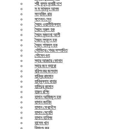
শ্রী কুসুম কুমারী দাশ
স ম সামসুল আলম
সত্যজিৎ রায়
সত্যেন সেন
সৈয়দ ওয়ালীউল্লাহ্
সৈয়দ নূরুল হক
সৈয়দ মুজতবা আলী
সৈয়দ লুৎফুল হক
সৈয়দ শামসুল হক
সৌমিত্র শেখর সম্পাদিত
সৌমেন গুহ
স্যার আরথার কোনান
স্যার জন ব্যারো
হরিশংকর জলদাস
হাবিবুর রাহমান
হাবিবুল্লাহ বাহার
হামিদুর রহমান
হারুন রশিদ
হাসান আজিজুল হক
হাসান জাহিদ
হাসান ফেরদৌস
হাসান মেহেদি
হাসান হাফিজ
হাসেম খান
হিমাংশু কর