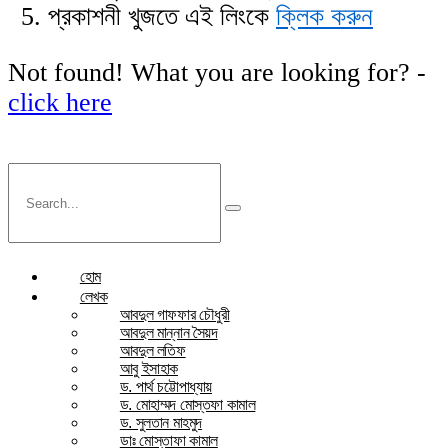
প্রকাশনী খুজতে এই লিংকে
ক্লিক করুন
Not found! What you are looking for? -
click here
হোম
লেখক
আবদুল গাফফার চৌধুরী
আবদুল মান্নান সৈয়দ
আবদুল লতিফ
আবু ইসাহাক
ড. পার্থ চট্টোপাধ্যায়
ড. মোহাম্মদ মোস্তফা কামাল
ড. সুলতান মাহমুদ
ডাঃ মোস্তাফা কামাল