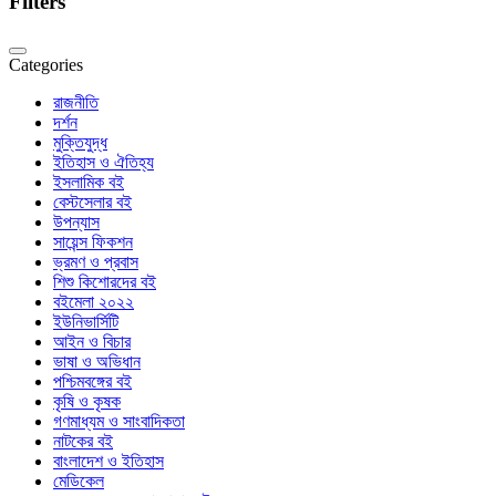
Filters
Categories
রাজনীতি
দর্শন
মুক্তিযুদ্ধ
ইতিহাস ও ঐতিহ্য
ইসলামিক বই
বেস্টসেলার বই
উপন্যাস
সায়েন্স ফিকশন
ভ্রমণ ও প্রবাস
শিশু কিশোরদের বই
বইমেলা ২০২২
ইউনিভার্সিটি
আইন ও বিচার
ভাষা ও অভিধান
পশ্চিমবঙ্গের বই
কৃষি ও কৃষক
গণমাধ্যম ও সাংবাদিকতা
নাটকের বই
বাংলাদেশ ও ইতিহাস
মেডিকেল