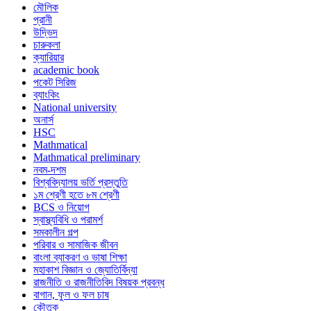
মৌলিক
প্রানী
উদ্ভিদ
চারুকলা
ক্যারিয়ার
academic book
পকেট সিরিজ
ব্যাংকিং
National university
অনার্স
HSC
Mathmatical
Mathmatical preliminary
নবম-দশম
বিশ্ববিদ্যালয় ভর্তি প্রস্তুতি
১ম শ্রেণী হতে ৮ম শ্রেণী
BCS ও নিয়োগ
স্বাস্থ্যবিধি ও পরামর্শ
সমকালীন গল্প
পরিবার ও সামাজিক জীবন
বাংলা ব্যাকরণ ও ভাষা শিক্ষা
মহাকাশ বিজ্ঞান ও জ্যোতির্বিদ্যা
রাজনীতি ও রাজনীতিবিদ বিষয়ক প্রবন্ধ
বাগান, ফুল ও ফল চাষ
কৌতুক