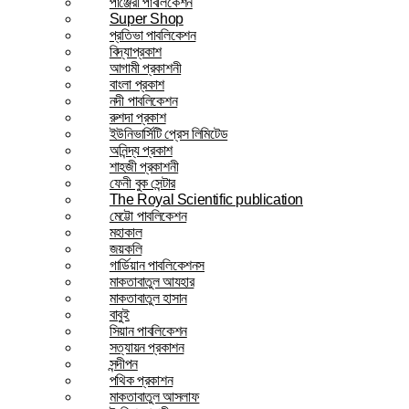
পাঞ্জেরী পাবলিকেশন
Super Shop
প্রতিভা পাবলিকেশন
বিদ্যাপ্রকাশ
আগামী প্রকাশনী
বাংলা প্রকাশ
নদী পাবলিকেশন
রুশদা প্রকাশ
ইউনিভার্সিটি প্রেস লিমিটেড
অনিন্দ্য প্রকাশ
শাহজী প্রকাশনী
ফেনী বুক সেন্টার
The Royal Scientific publication
মেট্টো পাবলিকেশন
মহাকাল
জয়কলি
গার্ডিয়ান পাবলিকেশনস
মাকতাবাতুল আযহার
মাকতাবাতুল হাসান
বাবুই
সিয়ান পাবলিকেশন
সত্যায়ন প্রকাশন
সন্দীপন
পথিক প্রকাশন
মাকতাবাতুল আসলাফ