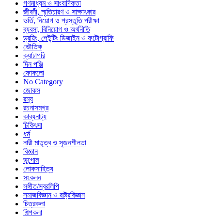
গণমাধ্যম ও সাংবাদিকতা
জীবনী, স্মৃতিচারণ ও সাক্ষাৎকার
ভর্তি, নিয়োগ ও প্রস্তুতি পরীক্ষা
ব্যবসা, বিনিয়োগ ও অর্থনীতি
ড্রয়িং, পেইন্টিং ডিজাইন ও ফটোগ্রাফি
ভৌতিক
ক্যাটাগরি
দিন পঞ্জি
ফোকলো
No Category
জোকস
রম্য
রচনাসমগ্র
কাব্যনাট্য
চিকিৎসা
ধর্ম
নারী মাতৃত্ব ও সৃজনশীলতা
বিজ্ঞান
ভূগোল
লোকসাহিত্য
সংকলন
সঙ্গীত/স্বরলিপি
সমাজবিজ্ঞান ও রাষ্ট্রবিজ্ঞান
চিত্রকলা
শিল্পকলা