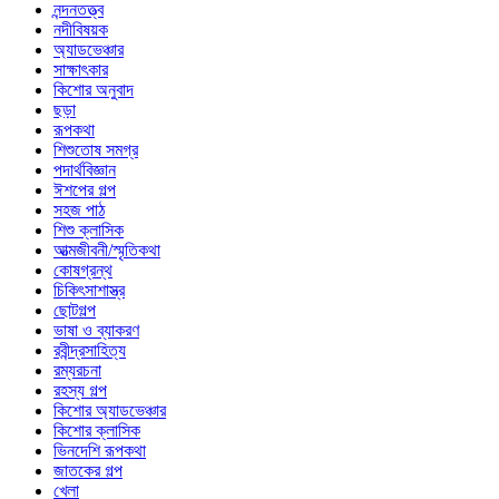
নন্দনতত্ত্ব
নদীবিষয়ক
অ্যাডভেঞ্চার
সাক্ষাৎকার
কিশোর অনুবাদ
ছড়া
রূপকথা
শিশুতোষ সমগ্র
পদার্থবিজ্ঞান
ঈশপের গল্প
সহজ পাঠ
শিশু ক্লাসিক
আত্মজীবনী/স্মৃতিকথা
কোষগ্রন্থ
চিকিৎসাশাস্ত্র
ছোটগল্প
ভাষা ও ব্যাকরণ
রবীন্দ্রসাহিত্য
রম্যরচনা
রহস্য গল্প
কিশোর অ্যাডভেঞ্চার
কিশোর ক্লাসিক
ভিনদেশি রূপকথা
জাতকের গল্প
খেলা