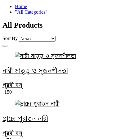
Home
"All Categories"
All Products
Sort By
নারী মাতৃত্ব ও সৃজনশীলতা
পূরবী বসু
৳150
প্রাচ্যে পুরাতন নারী
পূরবী বসু