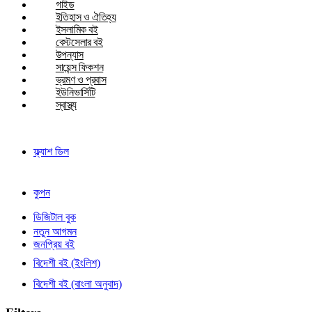
গাইড
ইতিহাস ও ঐতিহ্য
ইসলামিক বই
বেস্টসেলার বই
উপন্যাস
সায়েন্স ফিকশন
ভ্রমণ ও প্রবাস
ইউনিভার্সিটি
স্বাস্থ্য
ফ্ল্যাশ ডিল
কুপন
ডিজিটাল বুক
নতুন আগমন
জনপ্রিয় বই
বিদেশী বই (ইংলিশ)
বিদেশী বই (বাংলা অনুবাদ)