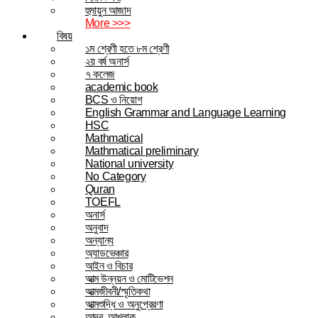
হুমায়ুন আজাদ
More >>>
বিষয়
১ম শ্রেণী হতে ৮ম শ্রেণী
২য় বর্ষ অনার্স
৭ কলেজ
academic book
BCS ও নিয়োগ
English Grammar and Language Learning
HSC
Mathmatical
Mathmatical preliminary
National university
No Category
Quran
TOEFL
অনার্স
অনুবাদ
অন্যান্য
অ্যাডভেঞ্চার
আইন ও বিচার
আত্ম উন্নয়ন ও মোটিভেশন
আত্মজীবনী/স্মৃতিকথা
আত্মশুদ্ধি ও অনুপ্রেরণা
আদব, আখলাক