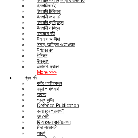
ইসলামি শাসনব্যবস্থা ও রাজনীতি
ইসলামিক বই
ইসলামী চিকিৎসা
ইসলামী জ্ঞান চর্চা
ইসলামী ব্যক্তিত্ব
ইসলামী সাহিত্য
ইসলামে নারী
ঈমান ও আকীদা
ঈমান, আক্বিদা ও তাওবাহ
ঈশপের গল্প
উদ্ভিদ
উপন্যাস
একাদশ- দ্বাদশ
More >>>
প্রকাশনী
কবির পাবলিকেশন
যমুনা পাবলিসার্স
অবসর
গ্রন্থ কুটির
Defence Publication
কালান্তর প্রকাশনী
শব্দ শৈলী
দি এনজেল পাবলিকেশন
শিখা প্রকাশনী
আদর্শ