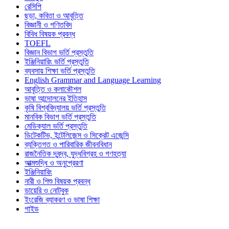
রেসিপি
ছড়া, কবিতা ও আবৃত্তি
বিজ্ঞানী ও গণিতবিদ
বিবিধ বিষয়ক প্রবন্ধ
TOEFL
বিজ্ঞান বিভাগ ভর্তি প্রস্তুতি
ইঞ্জিনিয়ারিং ভর্তি প্রস্তুতি
ব্যবসায় শিক্ষা ভর্তি প্রস্তুতি
English Grammar and Language Learning
আবৃত্তি ও কলাকৌশল
ভাষা আন্দোলনের ইতিহাস
কৃষি বিশ্ববিদ্যালয় ভর্তি প্রস্তুতি
মানবিক বিভাগ ভর্তি প্রস্তুতি
মেডিক্যাল ভর্তি প্রস্তুতি
ডিটেকটিভ, ইন্টেলিজেন্স ও সিক্রেট এজেন্সি
ব্যক্তিগত ও পারিবারিক জীবনবিধান
রাজনৈতিক দ্বন্দ্ব, যুদ্ধবিগ্রহ ও গণহত্যা
আত্মশুদ্ধি ও অনুপ্রেরণা
ইঞ্জিনিয়ারিং
নারী ও শিশু বিষয়ক প্রবন্ধ
ডায়েরি ও নোটবুক
ইংরেজি ব্যাকরণ ও ভাষা শিক্ষা
গাইড