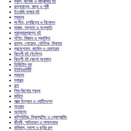
স্কুল, কলেজ ও মাদ্রাসার বই
রান্নাবান্না, খাদ্য ও পুষ্টি
ইংরেজি ভাষার বই
প্রবন্ধ
সংগীত, চলচ্চিত্র ও বিনোদন
সমাজ, সভ্যতা ও সংস্কৃতি
পুরস্কারপ্রাপ্ত বই
গণিত, বিজ্ঞান ও প্রযুক্তি
রহস্য, গোয়েন্দা, ভৌতিক, থ্রিলার
প্রফেশনাল, জার্নাল ও রেফারেন্স
বিদেশী বই (ইংলিশ)
বিদেশী বই (বাংলা অনুবাদ)
ডিজিটাল বুক
ইউনিভার্সিটি
প্রবন্ধ
স্বাস্থ্য
গল্প
শিশু কিশোর গ্রন্থ
কবিতা
আত্ম উন্নয়ন ও মোটিভেশন
অনুবাদ
অন্যান্য
কম্পিউটার, ফ্রিল্যান্সিং ও প্রোগ্রামিং
জীবনী, স্মৃতিচারণ ও সাক্ষাৎকার
কমিকস, নকশা ও ছবির গল্প