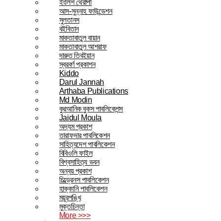
ইংলিশ থেরাপী
আস-সুন্নাহ ফাউন্ডেশন
সুলতানস
বইবিতান
মাকতাবাতুল বায়ান
মাকতাবাতুল আশরাফ
দারুত তিবইয়ান
স্বরবর্ণ প্রকাশন
Kiddo
Darul Jannah
Arthaba Publications
Md Modin
কুরআনিক বুকস পাবলিকেশন্স
Jaidul Moula
অদ্যম প্রকাশ
তারাফদার পাবলিকেশন
সাহিত্যদেশ পাবলিকেশন
বিবিওলি ফাইল
বিশ্বসাহিত্য ভবন
অন্বয় প্রকাশ
চিল্ড্রেনস পাবলিকেশন
হাক্কানি পাবলিকেশন
ময়ূরপঙ্খি
মুক্তচিন্তা
More >>>