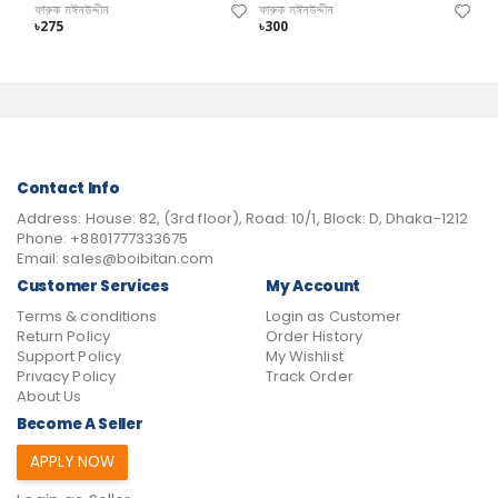
ফারুক মঈনউদ্দীন
ফারুক মঈনউদ্দীন
৳275
৳300
Contact Info
Address:
House: 82, (3rd floor), Road: 10/1, Block: D, Dhaka-1212
Phone:
+8801777333675
Email:
sales@boibitan.com
Customer Services
My Account
Terms & conditions
Login as Customer
Return Policy
Order History
Support Policy
My Wishlist
Privacy Policy
Track Order
About Us
Become A Seller
APPLY NOW