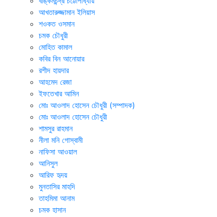
বঙ্কিমচন্দ্র চট্টোপাধ্যায়
আখতারুজ্জামান ইলিয়াস
শওকত ওসমান
চমক চৌধুরী
মোহিত কামাল
কবির বিন আনোয়ার
রশীদ হায়দার
আহমেদ রেজা
ইফতেখার আমিন
মোঃ আওলাদ হোসেন চৌধুরী (সম্পাদক)
মোঃ আওলাদ হোসেন চৌধুরী
শামসুর রাহমান
নীলা মনি গোস্বামী
নাফিসা আওয়াল
আনিসুল
আরিফ হৃদয়
মুনতাসির মাহদি
তাহমিমা আনাম
চমক হাসান