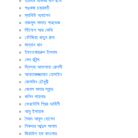
হায়দার আকবর খান রনো
পঙ্কজ চক্রবতী
ম্যাথিউ অ্যালেন
নাজমুস সাদাত পারভেজ
স্টিফেন আর কেভি
ফৌজিয়া খাতুন রানা
মান্নান খান
ইফতেখায়রুল ইসলাম
মেল রবিন্স
স্নিগ্ধা আফসানা রোশনী
আখতারুজ্জামান হোসাইন
জেসমিন চৌধুরী
জেমস সাদার ল্যান্ড
কলিন পাহলার
ফেরদৌসি প্রিয় ভাষিণী
আবু ইসাহাক
সৈয়দ আবুল হোসেন
শিকদার আব্দুস সালাম
জিয়াউল হক কাওসার