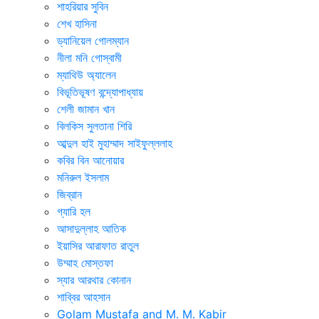
শাহরিয়ার সুবিন
শেখ হাসিনা
ড্যানিয়েল গোলম্যান
নীলা মনি গোস্বামী
ম্যাথিউ অ্যালেন
বিভূতিভূষণ বন্দ্যোপাধ্যায়
শেলী জামান খান
বিলকিস সুলতানা শিরি
আব্দুল হাই মুহাম্মাদ সাইফুল্ললাহ
কবির বিন আনোয়ার
মনিরুল ইসলাম
জিব্রান
গ্যারি হল
আসাদুল্লাহ আতিক
ইয়াসির আরাফাত রাতুল
উম্মাহ মোস্তফা
স্যার আরথার কোনান
শাব্বির আহসান
Golam Mustafa and M. M. Kabir