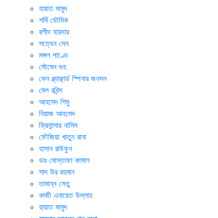
হায়াত মামুদ
শর্মি ভৌমিক
রশীদ হায়দার
সত্যেন সেন
মঙ্গল পাণ্ডে
সৌমেন গুহ
কেন ব্ল্যাঞ্ছার্ড স্পিনার জনসন
মেল রবিন্স
আহমেদ শিমু
নিয়াজ আহমেদ
ফ্রিলান্সার নাসিম
ফৌজিয়া খাতুন রানা
হাসান রাউফুন
ডাঃ মোস্তাফা কামাল
সাদ উর রহমান
তামান্ন সেতু
কাজী এনায়েত উল্লাহ
হায়াত মামুদ