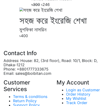
৳300
৳246
সহজ করে ইংরেজি শেখা
মুশফিকা নাসরিন
৳400
Contact Info
Address:
House: 82, (3rd floor), Road: 10/1, Block: D,
Dhaka-1212
Phone:
+8801777333675
Email:
sales@boibitan.com
Customer
My Account
Services
Login as Customer
Order History
Terms & conditions
My Wishlist
Return Policy
Track Order
Support Policy