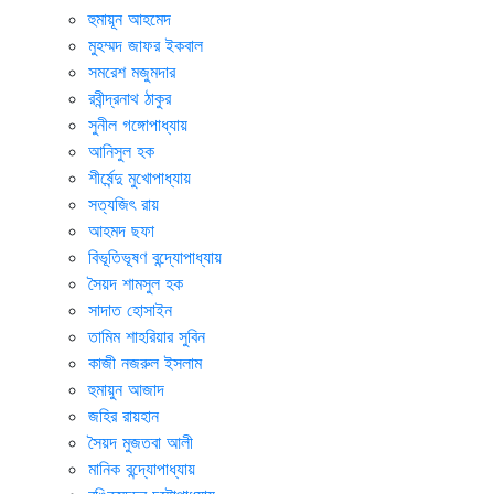
হুমায়ূন আহমেদ
মুহম্মদ জাফর ইকবাল
সমরেশ মজুমদার
রবীন্দ্রনাথ ঠাকুর
সুনীল গঙ্গোপাধ্যায়
আনিসুল হক
শীর্ষেন্দু মুখোপাধ্যায়
সত্যজিৎ রায়
আহমদ ছফা
বিভূতিভূষণ বন্দ্যোপাধ্যায়
সৈয়দ শামসুল হক
সাদাত হোসাইন
তামিম শাহরিয়ার সুবিন
কাজী নজরুল ইসলাম
হুমায়ুন আজাদ
জহির রায়হান
সৈয়দ মুজতবা আলী
মানিক বন্দ্যোপাধ্যায়