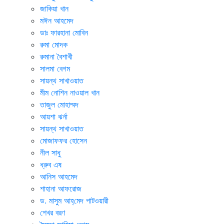
জাকিয়া খান
মঈন আহমেদ
ডাঃ ফারহানা মোবিন
রুমা মোদক
রুমানা বৈশাখী
সালমা বেগম
সায়ন্থ সাখাওয়াত
মীম নোশিন নাওয়াল খান
তাজুল মোহাম্মদ
আয়শা ঝর্না
সায়ন্থ সাখাওয়াত
মোজাফফর হোসেন
নীল সাধু
ধ্রুব এষ
আনিস আহমেদ
শাহানা আফরোজ
ড. মাসুম আহ্‌মেদ পাটওয়ারী
শেখর বরণ