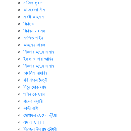
নাফিজ ফুয়াদ
আফরোজা নীলা
লাব্বী আহসান
রিচাড়ড
রিচারড ওয়ালস
মনজিত গাইন
আহমেদ ফারুক
শিকদার আব্দুস সালাম
ইফফাত তারা আমিন
শিকদার আব্দুস সালাম
তাসলিমা নাসরিন
রবি শংকর মৈত্রী
মিঠুন মোকাররাম
পলিন কোহলার
রাবেয়া রব্বানী
কাজী রাফি
মোশাফর হোসেন ভুঁইয়া
এম এ হান্নান
সিরাজুল ইসলাম চৌধুরী