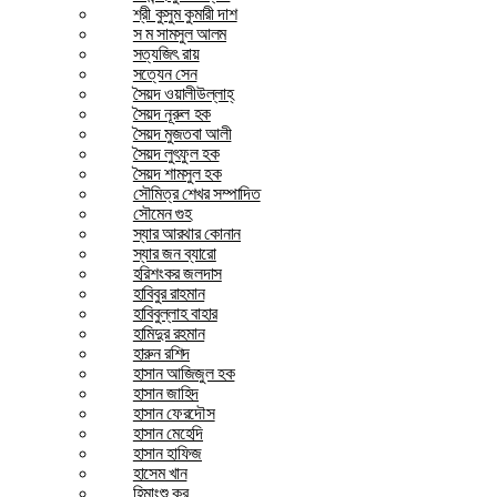
শ্রী কুসুম কুমারী দাশ
স ম সামসুল আলম
সত্যজিৎ রায়
সত্যেন সেন
সৈয়দ ওয়ালীউল্লাহ্
সৈয়দ নূরুল হক
সৈয়দ মুজতবা আলী
সৈয়দ লুৎফুল হক
সৈয়দ শামসুল হক
সৌমিত্র শেখর সম্পাদিত
সৌমেন গুহ
স্যার আরথার কোনান
স্যার জন ব্যারো
হরিশংকর জলদাস
হাবিবুর রাহমান
হাবিবুল্লাহ বাহার
হামিদুর রহমান
হারুন রশিদ
হাসান আজিজুল হক
হাসান জাহিদ
হাসান ফেরদৌস
হাসান মেহেদি
হাসান হাফিজ
হাসেম খান
হিমাংশু কর