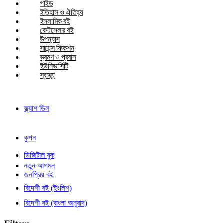
গাইড
ইতিহাস ও ঐতিহ্য
ইসলামিক বই
বেস্টসেলার বই
উপন্যাস
সায়েন্স ফিকশন
ভ্রমণ ও প্রবাস
ইউনিভার্সিটি
স্বাস্থ্য
ফ্ল্যাশ ডিল
কুপন
ডিজিটাল বুক
নতুন আগমন
জনপ্রিয় বই
বিদেশী বই (ইংলিশ)
বিদেশী বই (বাংলা অনুবাদ)