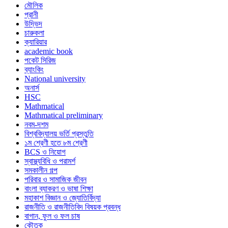
মৌলিক
প্রানী
উদ্ভিদ
চারুকলা
ক্যারিয়ার
academic book
পকেট সিরিজ
ব্যাংকিং
National university
অনার্স
HSC
Mathmatical
Mathmatical preliminary
নবম-দশম
বিশ্ববিদ্যালয় ভর্তি প্রস্তুতি
১ম শ্রেণী হতে ৮ম শ্রেণী
BCS ও নিয়োগ
স্বাস্থ্যবিধি ও পরামর্শ
সমকালীন গল্প
পরিবার ও সামাজিক জীবন
বাংলা ব্যাকরণ ও ভাষা শিক্ষা
মহাকাশ বিজ্ঞান ও জ্যোতির্বিদ্যা
রাজনীতি ও রাজনীতিবিদ বিষয়ক প্রবন্ধ
বাগান, ফুল ও ফল চাষ
কৌতুক