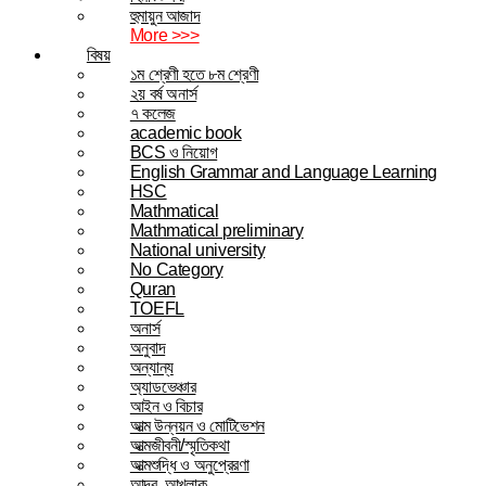
হুমায়ুন আজাদ
More >>>
বিষয়
১ম শ্রেণী হতে ৮ম শ্রেণী
২য় বর্ষ অনার্স
৭ কলেজ
academic book
BCS ও নিয়োগ
English Grammar and Language Learning
HSC
Mathmatical
Mathmatical preliminary
National university
No Category
Quran
TOEFL
অনার্স
অনুবাদ
অন্যান্য
অ্যাডভেঞ্চার
আইন ও বিচার
আত্ম উন্নয়ন ও মোটিভেশন
আত্মজীবনী/স্মৃতিকথা
আত্মশুদ্ধি ও অনুপ্রেরণা
আদব, আখলাক