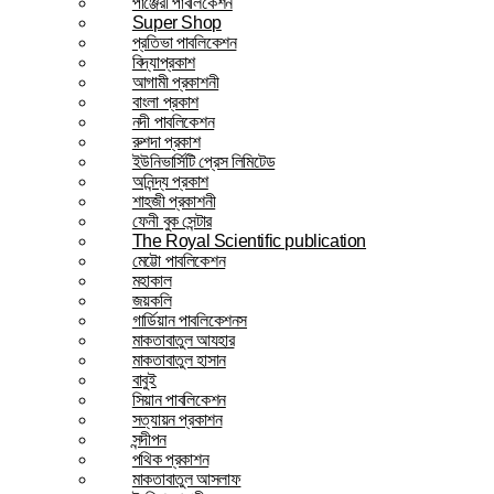
পাঞ্জেরী পাবলিকেশন
Super Shop
প্রতিভা পাবলিকেশন
বিদ্যাপ্রকাশ
আগামী প্রকাশনী
বাংলা প্রকাশ
নদী পাবলিকেশন
রুশদা প্রকাশ
ইউনিভার্সিটি প্রেস লিমিটেড
অনিন্দ্য প্রকাশ
শাহজী প্রকাশনী
ফেনী বুক সেন্টার
The Royal Scientific publication
মেট্টো পাবলিকেশন
মহাকাল
জয়কলি
গার্ডিয়ান পাবলিকেশনস
মাকতাবাতুল আযহার
মাকতাবাতুল হাসান
বাবুই
সিয়ান পাবলিকেশন
সত্যায়ন প্রকাশন
সন্দীপন
পথিক প্রকাশন
মাকতাবাতুল আসলাফ