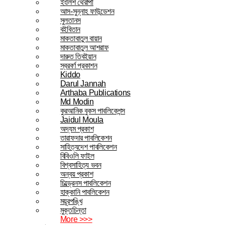
ইংলিশ থেরাপী
আস-সুন্নাহ ফাউন্ডেশন
সুলতানস
বইবিতান
মাকতাবাতুল বায়ান
মাকতাবাতুল আশরাফ
দারুত তিবইয়ান
স্বরবর্ণ প্রকাশন
Kiddo
Darul Jannah
Arthaba Publications
Md Modin
কুরআনিক বুকস পাবলিকেশন্স
Jaidul Moula
অদ্যম প্রকাশ
তারাফদার পাবলিকেশন
সাহিত্যদেশ পাবলিকেশন
বিবিওলি ফাইল
বিশ্বসাহিত্য ভবন
অন্বয় প্রকাশ
চিল্ড্রেনস পাবলিকেশন
হাক্কানি পাবলিকেশন
ময়ূরপঙ্খি
মুক্তচিন্তা
More >>>