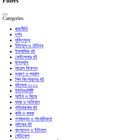
Filters
Categories
রাজনীতি
দর্শন
মুক্তিযুদ্ধ
ইতিহাস ও ঐতিহ্য
ইসলামিক বই
বেস্টসেলার বই
উপন্যাস
সায়েন্স ফিকশন
ভ্রমণ ও প্রবাস
শিশু কিশোরদের বই
বইমেলা ২০২২
ইউনিভার্সিটি
আইন ও বিচার
ভাষা ও অভিধান
পশ্চিমবঙ্গের বই
কৃষি ও কৃষক
গণমাধ্যম ও সাংবাদিকতা
নাটকের বই
বাংলাদেশ ও ইতিহাস
মেডিকেল