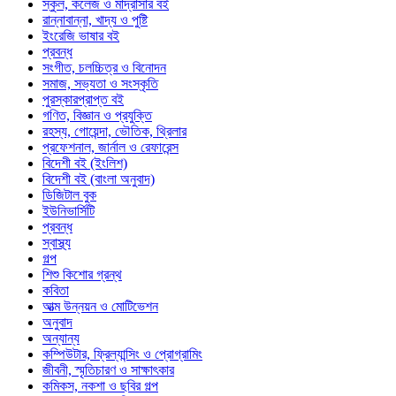
স্কুল, কলেজ ও মাদ্রাসার বই
রান্নাবান্না, খাদ্য ও পুষ্টি
ইংরেজি ভাষার বই
প্রবন্ধ
সংগীত, চলচ্চিত্র ও বিনোদন
সমাজ, সভ্যতা ও সংস্কৃতি
পুরস্কারপ্রাপ্ত বই
গণিত, বিজ্ঞান ও প্রযুক্তি
রহস্য, গোয়েন্দা, ভৌতিক, থ্রিলার
প্রফেশনাল, জার্নাল ও রেফারেন্স
বিদেশী বই (ইংলিশ)
বিদেশী বই (বাংলা অনুবাদ)
ডিজিটাল বুক
ইউনিভার্সিটি
প্রবন্ধ
স্বাস্থ্য
গল্প
শিশু কিশোর গ্রন্থ
কবিতা
আত্ম উন্নয়ন ও মোটিভেশন
অনুবাদ
অন্যান্য
কম্পিউটার, ফ্রিল্যান্সিং ও প্রোগ্রামিং
জীবনী, স্মৃতিচারণ ও সাক্ষাৎকার
কমিকস, নকশা ও ছবির গল্প