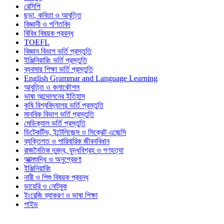
রেসিপি
ছড়া, কবিতা ও আবৃত্তি
বিজ্ঞানী ও গণিতবিদ
বিবিধ বিষয়ক প্রবন্ধ
TOEFL
বিজ্ঞান বিভাগ ভর্তি প্রস্তুতি
ইঞ্জিনিয়ারিং ভর্তি প্রস্তুতি
ব্যবসায় শিক্ষা ভর্তি প্রস্তুতি
English Grammar and Language Learning
আবৃত্তি ও কলাকৌশল
ভাষা আন্দোলনের ইতিহাস
কৃষি বিশ্ববিদ্যালয় ভর্তি প্রস্তুতি
মানবিক বিভাগ ভর্তি প্রস্তুতি
মেডিক্যাল ভর্তি প্রস্তুতি
ডিটেকটিভ, ইন্টেলিজেন্স ও সিক্রেট এজেন্সি
ব্যক্তিগত ও পারিবারিক জীবনবিধান
রাজনৈতিক দ্বন্দ্ব, যুদ্ধবিগ্রহ ও গণহত্যা
আত্মশুদ্ধি ও অনুপ্রেরণা
ইঞ্জিনিয়ারিং
নারী ও শিশু বিষয়ক প্রবন্ধ
ডায়েরি ও নোটবুক
ইংরেজি ব্যাকরণ ও ভাষা শিক্ষা
গাইড