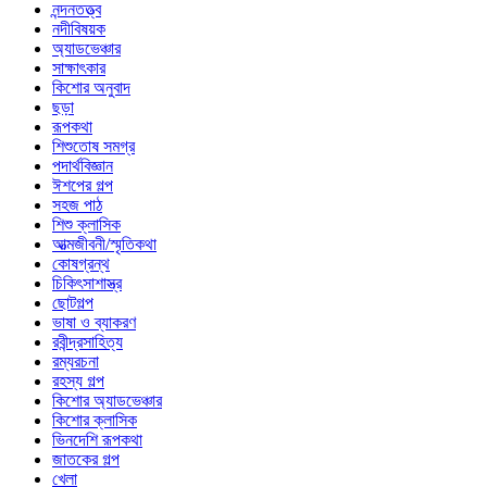
নন্দনতত্ত্ব
নদীবিষয়ক
অ্যাডভেঞ্চার
সাক্ষাৎকার
কিশোর অনুবাদ
ছড়া
রূপকথা
শিশুতোষ সমগ্র
পদার্থবিজ্ঞান
ঈশপের গল্প
সহজ পাঠ
শিশু ক্লাসিক
আত্মজীবনী/স্মৃতিকথা
কোষগ্রন্থ
চিকিৎসাশাস্ত্র
ছোটগল্প
ভাষা ও ব্যাকরণ
রবীন্দ্রসাহিত্য
রম্যরচনা
রহস্য গল্প
কিশোর অ্যাডভেঞ্চার
কিশোর ক্লাসিক
ভিনদেশি রূপকথা
জাতকের গল্প
খেলা