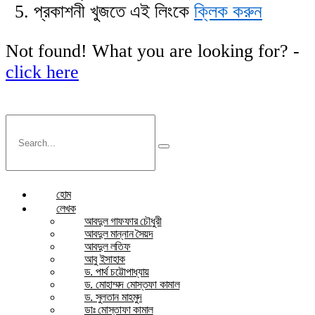
প্রকাশনী খুজতে এই লিংকে
ক্লিক করুন
Not found! What you are looking for? -
click here
হোম
লেখক
আবদুল গাফফার চৌধুরী
আবদুল মান্নান সৈয়দ
আবদুল লতিফ
আবু ইসাহাক
ড. পার্থ চট্টোপাধ্যায়
ড. মোহাম্মদ মোস্তফা কামাল
ড. সুলতান মাহমুদ
ডাঃ মোস্তাফা কামাল