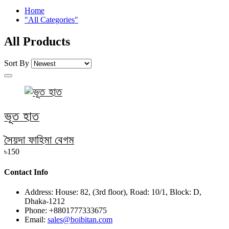
Home
"All Categories"
All Products
Sort By
ভূত হাত
সৈয়দা ফাহিমা বেগম
৳150
Contact Info
Address:
House: 82, (3rd floor), Road: 10/1, Block: D,
Dhaka-1212
Phone:
+8801777333675
Email:
sales@boibitan.com