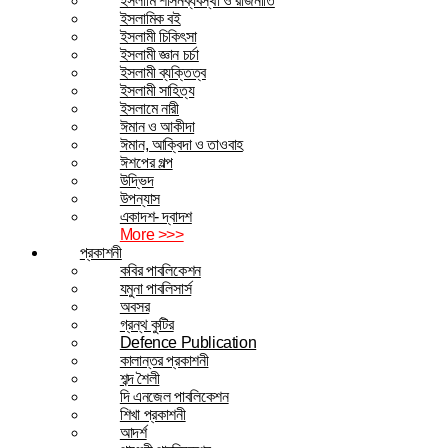
ইসলামি শাসনব্যবস্থা ও রাজনীতি
ইসলামিক বই
ইসলামী চিকিৎসা
ইসলামী জ্ঞান চর্চা
ইসলামী ব্যক্তিত্ব
ইসলামী সাহিত্য
ইসলামে নারী
ঈমান ও আকীদা
ঈমান, আক্বিদা ও তাওবাহ
ঈশপের গল্প
উদ্ভিদ
উপন্যাস
একাদশ- দ্বাদশ
More >>>
প্রকাশনী
কবির পাবলিকেশন
যমুনা পাবলিসার্স
অবসর
গ্রন্থ কুটির
Defence Publication
কালান্তর প্রকাশনী
শব্দ শৈলী
দি এনজেল পাবলিকেশন
শিখা প্রকাশনী
আদর্শ