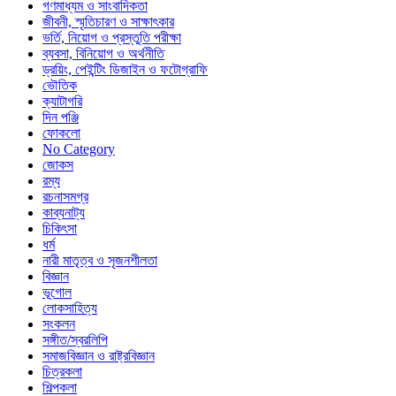
গণমাধ্যম ও সাংবাদিকতা
জীবনী, স্মৃতিচারণ ও সাক্ষাৎকার
ভর্তি, নিয়োগ ও প্রস্তুতি পরীক্ষা
ব্যবসা, বিনিয়োগ ও অর্থনীতি
ড্রয়িং, পেইন্টিং ডিজাইন ও ফটোগ্রাফি
ভৌতিক
ক্যাটাগরি
দিন পঞ্জি
ফোকলো
No Category
জোকস
রম্য
রচনাসমগ্র
কাব্যনাট্য
চিকিৎসা
ধর্ম
নারী মাতৃত্ব ও সৃজনশীলতা
বিজ্ঞান
ভূগোল
লোকসাহিত্য
সংকলন
সঙ্গীত/স্বরলিপি
সমাজবিজ্ঞান ও রাষ্ট্রবিজ্ঞান
চিত্রকলা
শিল্পকলা