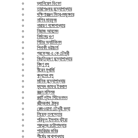
ড্যানিয়েল ডিফো
তারাশঙ্কর বন্দ্যোপাধ্যায়
দক্ষিণারঞ্জন মিত্র-মজুমদার
নাগিব মাহফুজ
নারায়ণ গঙ্গোপাধ্যায়
নিয়াজ আহমেদ
নির্মলেন্দু গুণ
পিটার অ্যাটকিনস
পিনাকী ভট্টাচার্য
প্রফেসর এ কে চৌধুরী
বিভূতিভূষণ বন্দ্যোপাধ্যায়
বিষ্ণু বসু
বীরেন মুখার্জি
বুদ্ধদেব বসু
মানিক বন্দ্যোপাধ্যায়
মুহম্মদ জাফর ইকবাল
রঞ্জন মল্লিক
রবার্ট লুইস স্টিভেনসন
রবীন্দ্রনাথ ঠাকুর
রেজওয়ানা চৌধুরী বন্যা
লিয়েফ্ তলস্তোয়
শরিফুল ইসলাম ভূঁইয়া
শরৎচন্দ্র চট্টোপাধ্যায়
শাহরিয়ার কবির
শীর্ষেন্দু মুখোপাধ্যায়