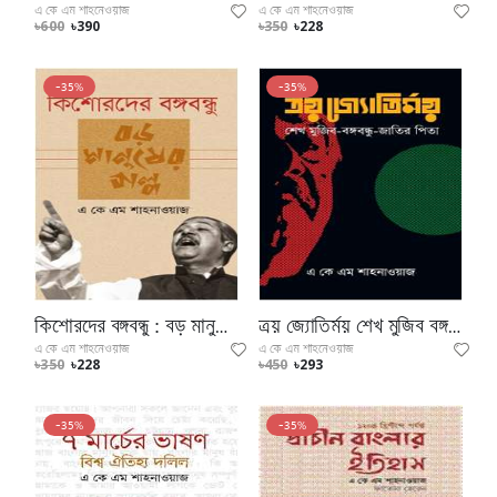
এ কে এম শাহনেওয়াজ
এ কে এম শাহনেওয়াজ
৳600
৳390
৳350
৳228
-35%
-35%
কিশোরদের বঙ্গবন্ধু : বড় মানুষের গল্প
ত্রয় জ্যোতির্ময় শেখ মুজিব বঙ্গবন্ধু জাতির পিতা
এ কে এম শাহনেওয়াজ
এ কে এম শাহনেওয়াজ
৳350
৳228
৳450
৳293
-35%
-35%