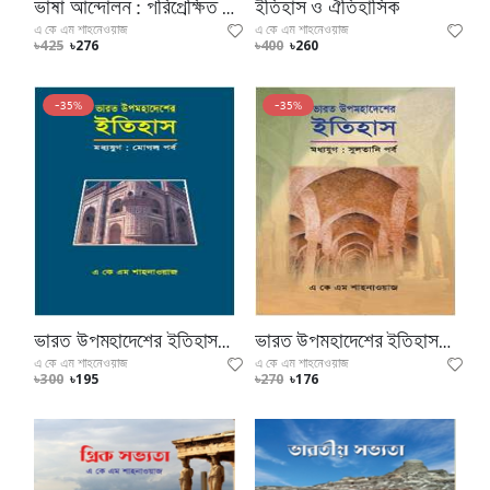
ভাষা আন্দোলন : পরিপ্রেক্ষিত ও ইতিহাস
ইতিহাস ও ঐতিহাসিক
এ কে এম শাহনেওয়াজ
এ কে এম শাহনেওয়াজ
৳425
৳276
৳400
৳260
-35%
-35%
ভারত উপমহাদেশের ইতিহাস [মধ্যযুগ] মোগল পর্ব
ভারত উপমহাদেশের ইতিহাস [মধ্যযুগ] সুলতানি পর্ব
এ কে এম শাহনেওয়াজ
এ কে এম শাহনেওয়াজ
৳300
৳195
৳270
৳176