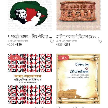
৭ মার্চের ভাষণ : বিশ্ব ঐতিহ্য দলিল
প্রাচীন বাংলার ইতিহাস (১২০৪ খ্রিষ্টাব্দ পর্যন্ত)
এ কে এম শাহনেওয়াজ
এ কে এম শাহনেওয়াজ
৳200
৳130
৳325
৳211
-35%
-35%