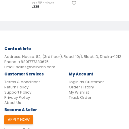
রকুন উদ্দিন আহমেদ
৳335
Contact Info
Address:
House: 82, (3rd floor), Road: 10/1, Block: D, Dhaka-1212
Phone:
+8801777333675
Email:
sales@boibitan.com
Customer Services
My Account
Terms & conditions
Login as Customer
Return Policy
Order History
Support Policy
My Wishlist
Privacy Policy
Track Order
About Us
Become A Seller
APPLY NOW