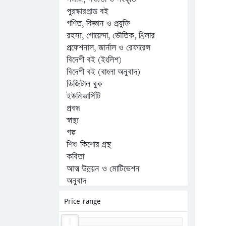
পুরস্কারপ্রাপ্ত বই
গণিত, বিজ্ঞান ও প্রযুক্তি
রহস্য, গোয়েন্দা, ভৌতিক, থ্রিলার
প্রফেশনাল, জার্নাল ও রেফারেন্স
বিদেশী বই (ইংলিশ)
বিদেশী বই (বাংলা অনুবাদ)
ডিজিটাল বুক
ইউনিভার্সিটি
প্রবন্ধ
স্বাস্থ্য
গল্প
শিশু কিশোর গ্রন্থ
কবিতা
আত্ম উন্নয়ন ও মোটিভেশন
অনুবাদ
অন্যান্য
Price range
কম্পিউটার, ফ্রিল্যান্সিং ও প্রোগ্রামিং
জীবনী, স্মৃতিচারণ ও সাক্ষাৎকার