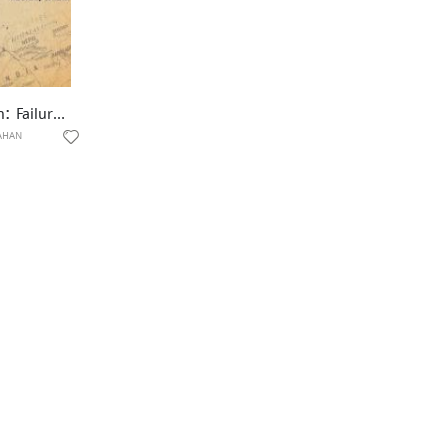
Pakistan: Failure in national integration (Third Impression)
AHAN