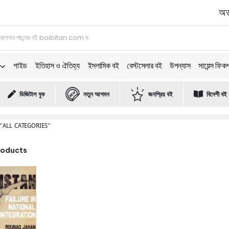
অর্
গাইড
ইতিহাস ও ঐতিহ্য
ইসলামিক বই
বেস্টসেলার বই
উপন্যাস
সায়েন্স ফিক
ডিজিটাল বুক
নতুন আগমন
জনপ্রিয় বই
বিদেশী বই
"ALL CATEGORIES"
Products