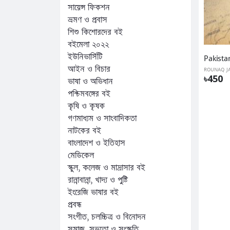
সায়েন্স ফিকশন
ভ্রমণ ও প্রবাস
শিশু কিশোরদের বই
বইমেলা ২০২২
ইউনিভার্সিটি
আইন ও বিচার
ROUNAQ J
৳450
ভাষা ও অভিধান
পশ্চিমবঙ্গের বই
কৃষি ও কৃষক
গণমাধ্যম ও সাংবাদিকতা
নাটকের বই
বাংলাদেশ ও ইতিহাস
মেডিকেল
স্কুল, কলেজ ও মাদ্রাসার বই
রান্নাবান্না, খাদ্য ও পুষ্টি
ইংরেজি ভাষার বই
প্রবন্ধ
সংগীত, চলচ্চিত্র ও বিনোদন
সমাজ, সভ্যতা ও সংস্কৃতি