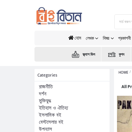
হোম
লেখক
বিষয়
প্রকাশনী
ফ্ল্যাশ ডিল
কুপন
HOME
Categories
All 
রাজনীতি
দর্শন
মুক্তিযুদ্ধ
ইতিহাস ও ঐতিহ্য
ইসলামিক বই
বেস্টসেলার বই
উপন্যাস