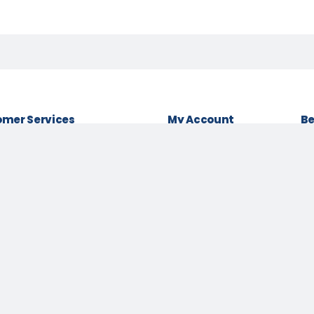
mer Services
My Account
Be
& conditions
Login as Customer
Policy
Order History
Lo
t Policy
My Wishlist
Be
 Policy
Track Order
Pa
Us