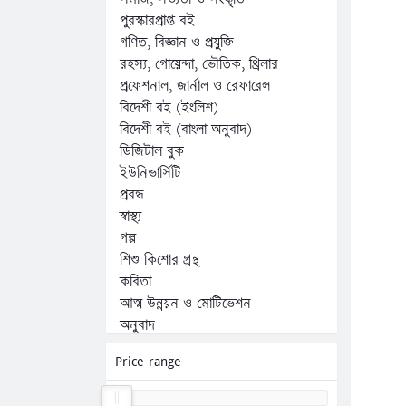
পুরস্কারপ্রাপ্ত বই
গণিত, বিজ্ঞান ও প্রযুক্তি
রহস্য, গোয়েন্দা, ভৌতিক, থ্রিলার
প্রফেশনাল, জার্নাল ও রেফারেন্স
বিদেশী বই (ইংলিশ)
বিদেশী বই (বাংলা অনুবাদ)
ডিজিটাল বুক
ইউনিভার্সিটি
প্রবন্ধ
স্বাস্থ্য
গল্প
শিশু কিশোর গ্রন্থ
কবিতা
আত্ম উন্নয়ন ও মোটিভেশন
অনুবাদ
অন্যান্য
Price range
কম্পিউটার, ফ্রিল্যান্সিং ও প্রোগ্রামিং
জীবনী, স্মৃতিচারণ ও সাক্ষাৎকার