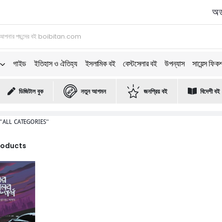
অর্
গাইড
ইতিহাস ও ঐতিহ্য
ইসলামিক বই
বেস্টসেলার বই
উপন্যাস
সায়েন্স ফিক
ডিজিটাল বুক
নতুন আগমন
জনপ্রিয় বই
বিদেশী বই
"ALL CATEGORIES"
Products