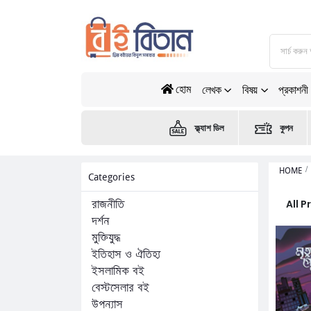
হোম
লেখক
বিষয়
প্রকাশনী
ফ্ল্যাশ ডিল
কুপন
HOME
Categories
All 
রাজনীতি
দর্শন
মুক্তিযুদ্ধ
ইতিহাস ও ঐতিহ্য
ইসলামিক বই
বেস্টসেলার বই
উপন্যাস