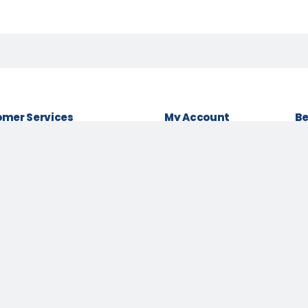
mer Services
My Account
Be
& conditions
Login as Customer
Policy
Order History
Lo
t Policy
My Wishlist
Be
 Policy
Track Order
Pa
Us