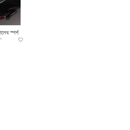
পেলেব স্পর্শ
স