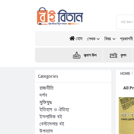
হোম
লেখক
বিষয়
প্রকাশনী
ফ্ল্যাশ ডিল
কুপন
HOME
Categories
All 
রাজনীতি
দর্শন
মুক্তিযুদ্ধ
ইতিহাস ও ঐতিহ্য
ইসলামিক বই
বেস্টসেলার বই
উপন্যাস