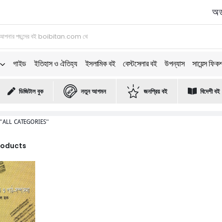
অর্
গাইড
ইতিহাস ও ঐতিহ্য
ইসলামিক বই
বেস্টসেলার বই
উপন্যাস
সায়েন্স ফিক
ডিজিটাল বুক
নতুন আগমন
জনপ্রিয় বই
বিদেশী বই
"ALL CATEGORIES"
Products