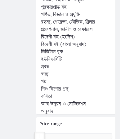
পুরস্কারপ্রাপ্ত বই
গণিত, বিজ্ঞান ও প্রযুক্তি
রহস্য, গোয়েন্দা, ভৌতিক, থ্রিলার
প্রফেশনাল, জার্নাল ও রেফারেন্স
বিদেশী বই (ইংলিশ)
বিদেশী বই (বাংলা অনুবাদ)
ডিজিটাল বুক
ইউনিভার্সিটি
প্রবন্ধ
স্বাস্থ্য
গল্প
শিশু কিশোর গ্রন্থ
কবিতা
আত্ম উন্নয়ন ও মোটিভেশন
অনুবাদ
অন্যান্য
Price range
কম্পিউটার, ফ্রিল্যান্সিং ও প্রোগ্রামিং
জীবনী, স্মৃতিচারণ ও সাক্ষাৎকার