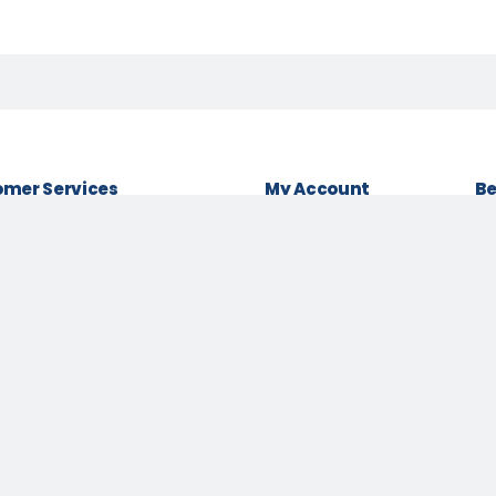
mer Services
My Account
Be
& conditions
Login as Customer
Policy
Order History
Lo
t Policy
My Wishlist
Be
 Policy
Track Order
Pa
Us