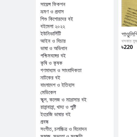
সায়েন্স ফিকশন
ভ্রমণ ও প্রবাস
শিশু কিশোরদের বই
বইমেলা ২০২২
ইউনিভার্সিটি
আইন ও বিচার
খন্দকার মুজ
৳220
ভাষা ও অভিধান
পশ্চিমবঙ্গের বই
কৃষি ও কৃষক
গণমাধ্যম ও সাংবাদিকতা
নাটকের বই
বাংলাদেশ ও ইতিহাস
মেডিকেল
স্কুল, কলেজ ও মাদ্রাসার বই
রান্নাবান্না, খাদ্য ও পুষ্টি
ইংরেজি ভাষার বই
প্রবন্ধ
সংগীত, চলচ্চিত্র ও বিনোদন
সমাজ, সভ্যতা ও সংস্কৃতি