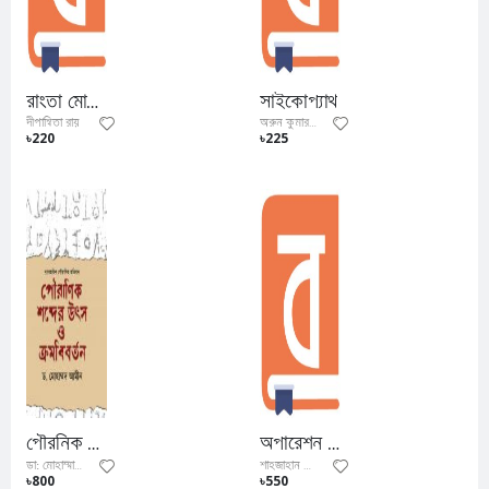
রাংতা মোড়া অভিশাপ
সাইকোপ্যাথ
দীপান্বিতা রায়
অরুন কুমার বিশ্বাস
৳220
৳225
পৌরনিক শব্দের উৎস ক্রমবিবর্তন
অপারেশন জ্যাকপট।
ডা: মোহাম্মাদ আমিন
শাহজাহান কবির বীর প্রতীক
৳800
৳550