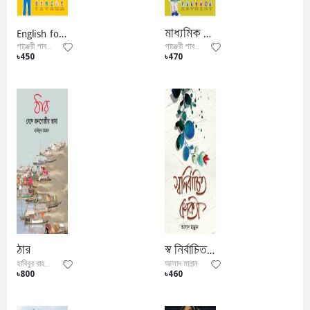
English for Today (Class 9-10)
মাধ্যমিক উচ্চতর গণিত (ব্যবহারিকসহ)
পাঞ্জেরী পাবলিকেশন্স লিমিটেড
পাঞ্জেরী পাবলিকেশন্স লিমিটেড
৳450
৳470
ঠার
স্ব নির্বাচিত কবিতা
আসাদ মান্নান
হাবিবুর রাহমান
৳800
৳460