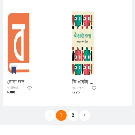
নোনা জল
কি একটা অবস্থা
অনিন্দিতা গোস্বামী
আহমেদ খান হীরক
৳300
৳225
‹
1
2
›