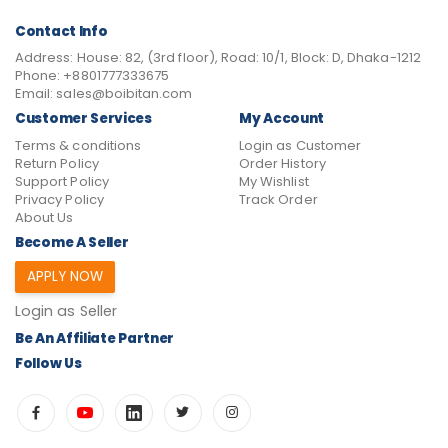
Contact Info
Address:
House: 82, (3rd floor), Road: 10/1, Block: D, Dhaka-1212
Phone:
+8801777333675
Email:
sales@boibitan.com
Customer Services
My Account
Terms & conditions
Login as Customer
Return Policy
Order History
Support Policy
My Wishlist
Privacy Policy
Track Order
About Us
Become A Seller
APPLY NOW
Login as Seller
Be An Affiliate Partner
Follow Us