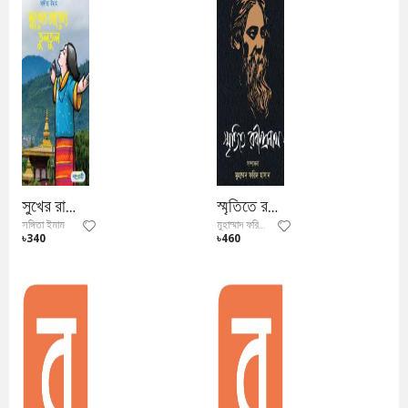
সুখের রাজ্যে তুলতুল
স্মৃতিতে রবিন্দ্রনাথ
সঙ্গিতা ইমাম
মুহাম্মাদ ফরিদ হাসান
৳340
৳460