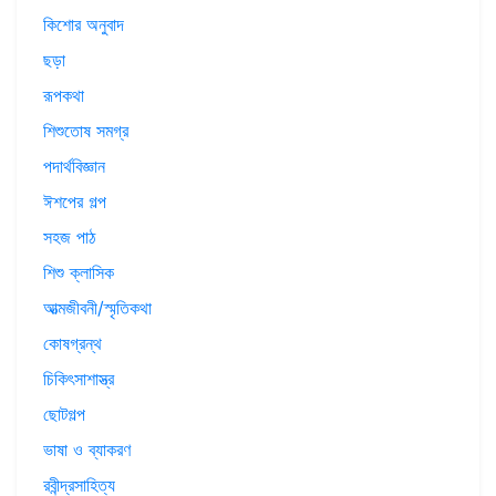
কিশোর অনুবাদ
ছড়া
রূপকথা
শিশুতোষ সমগ্র
পদার্থবিজ্ঞান
ঈশপের গল্প
সহজ পাঠ
শিশু ক্লাসিক
আত্মজীবনী/স্মৃতিকথা
কোষগ্রন্থ
চিকিৎসাশাস্ত্র
ছোটগল্প
ভাষা ও ব্যাকরণ
রবীন্দ্রসাহিত্য