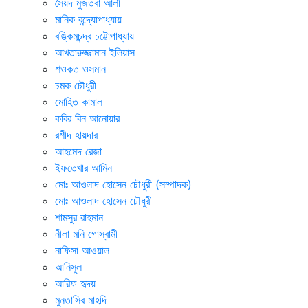
সৈয়দ মুজতবা আলী
মানিক বন্দ্যোপাধ্যায়
বঙ্কিমচন্দ্র চট্টোপাধ্যায়
আখতারুজ্জামান ইলিয়াস
শওকত ওসমান
চমক চৌধুরী
মোহিত কামাল
কবির বিন আনোয়ার
রশীদ হায়দার
আহমেদ রেজা
ইফতেখার আমিন
মোঃ আওলাদ হোসেন চৌধুরী (সম্পাদক)
মোঃ আওলাদ হোসেন চৌধুরী
শামসুর রাহমান
নীলা মনি গোস্বামী
নাফিসা আওয়াল
আনিসুল
আরিফ হৃদয়
মুনতাসির মাহদি