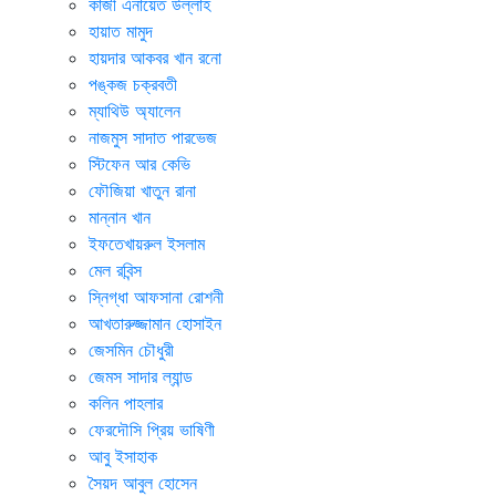
কাজী এনায়েত উল্লাহ
হায়াত মামুদ
হায়দার আকবর খান রনো
পঙ্কজ চক্রবতী
ম্যাথিউ অ্যালেন
নাজমুস সাদাত পারভেজ
স্টিফেন আর কেভি
ফৌজিয়া খাতুন রানা
মান্নান খান
ইফতেখায়রুল ইসলাম
মেল রবিন্স
স্নিগ্ধা আফসানা রোশনী
আখতারুজ্জামান হোসাইন
জেসমিন চৌধুরী
জেমস সাদার ল্যান্ড
কলিন পাহলার
ফেরদৌসি প্রিয় ভাষিণী
আবু ইসাহাক
সৈয়দ আবুল হোসেন