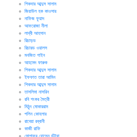
শিকদার আব্দুস সালাম
জিয়াউল হক কাওসার
নাফিজ ফুয়াদ
আফরোজা নীলা
লাব্বী আহসান
রিচাড়ড
রিচারড ওয়ালস
মনজিত গাইন
আহমেদ ফারুক
শিকদার আব্দুস সালাম
ইফফাত তারা আমিন
শিকদার আব্দুস সালাম
তাসলিমা নাসরিন
রবি শংকর মৈত্রী
মিঠুন মোকাররাম
পলিন কোহলার
রাবেয়া রব্বানী
কাজী রাফি
মোশাফর হোসেন ভুঁইয়া