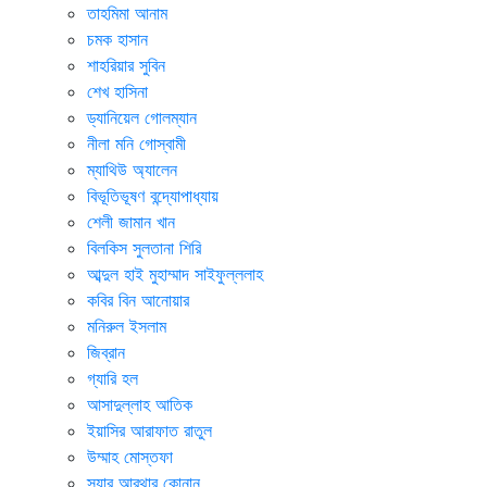
তাহমিমা আনাম
চমক হাসান
শাহরিয়ার সুবিন
শেখ হাসিনা
ড্যানিয়েল গোলম্যান
নীলা মনি গোস্বামী
ম্যাথিউ অ্যালেন
বিভূতিভূষণ বন্দ্যোপাধ্যায়
শেলী জামান খান
বিলকিস সুলতানা শিরি
আব্দুল হাই মুহাম্মাদ সাইফুল্ললাহ
কবির বিন আনোয়ার
মনিরুল ইসলাম
জিব্রান
গ্যারি হল
আসাদুল্লাহ আতিক
ইয়াসির আরাফাত রাতুল
উম্মাহ মোস্তফা
স্যার আরথার কোনান