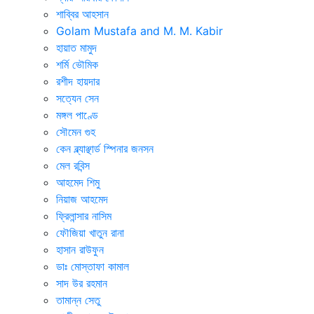
শাব্বির আহসান
Golam Mustafa and M. M. Kabir
হায়াত মামুদ
শর্মি ভৌমিক
রশীদ হায়দার
সত্যেন সেন
মঙ্গল পাণ্ডে
সৌমেন গুহ
কেন ব্ল্যাঞ্ছার্ড স্পিনার জনসন
মেল রবিন্স
আহমেদ শিমু
নিয়াজ আহমেদ
ফ্রিলান্সার নাসিম
ফৌজিয়া খাতুন রানা
হাসান রাউফুন
ডাঃ মোস্তাফা কামাল
সাদ উর রহমান
তামান্ন সেতু