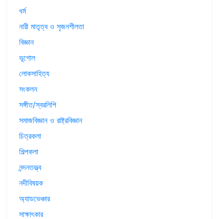
ধর্ম
নারী মাতৃত্ব ও সৃজনশীলতা
বিজ্ঞান
ভূগোল
লোকসাহিত্য
সংকলন
সঙ্গীত/স্বরলিপি
সমাজবিজ্ঞান ও রাষ্ট্রবিজ্ঞান
চিত্রকলা
শিল্পকলা
নন্দনতত্ত্ব
নদীবিষয়ক
অ্যাডভেঞ্চার
সাক্ষাৎকার