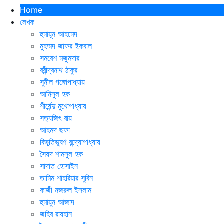
Home
লেখক
হুমায়ূন আহমেদ
মুহম্মদ জাফর ইকবাল
সমরেশ মজুমদার
রবীন্দ্রনাথ ঠাকুর
সুনীল গঙ্গোপাধ্যায়
আনিসুল হক
শীর্ষেন্দু মুখোপাধ্যায়
সত্যজিৎ রায়
আহমদ ছফা
বিভূতিভূষণ বন্দ্যোপাধ্যায়
সৈয়দ শামসুল হক
সাদাত হোসাইন
তামিম শাহরিয়ার সুবিন
কাজী নজরুল ইসলাম
হুমায়ুন আজাদ
জহির রায়হান