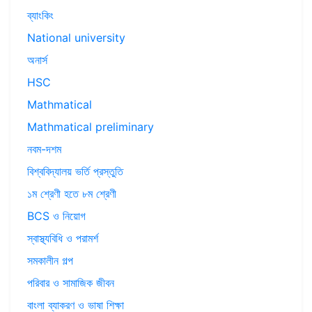
ব্যাংকিং
National university
অনার্স
HSC
Mathmatical
Mathmatical preliminary
নবম-দশম
বিশ্ববিদ্যালয় ভর্তি প্রস্তুতি
১ম শ্রেণী হতে ৮ম শ্রেণী
BCS ও নিয়োগ
স্বাস্থ্যবিধি ও পরামর্শ
সমকালীন গল্প
পরিবার ও সামাজিক জীবন
বাংলা ব্যাকরণ ও ভাষা শিক্ষা