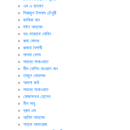
এম এ হান্নান
সিরাজুল ইসলাম চৌধুরী
জাকিয়া খান
মঈন আহমেদ
ডাঃ ফারহানা মোবিন
রুমা মোদক
রুমানা বৈশাখী
সালমা বেগম
সায়ন্থ সাখাওয়াত
মীম নোশিন নাওয়াল খান
তাজুল মোহাম্মদ
আয়শা ঝর্না
সায়ন্থ সাখাওয়াত
মোজাফফর হোসেন
নীল সাধু
ধ্রুব এষ
আনিস আহমেদ
শাহানা আফরোজ