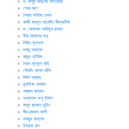
ড. মাসুম আহ্‌মেদ পাটওয়ারী
শেখর বরণ
সৈয়দা ফাহিমা বেগম
কাজী জয়নুল আবেদীন বীরপ্রতীক
ড. মোহাম্মদ আরিফুর রহমান
নীরু আক্তার অনু
শিরিন সুলতানা
মনজু আহমেদ
রাজুব ভৌমিক
সৈয়দ লুতফুল বারি
সৌরভি আলম আঁখি
বিমল সরকার
মুশফিকা নাসরিন
সাজ্জাদ রাহমান
অধ্যাপক অপু উকিল
মাসুদ রাহমান তুহিন
মীর রায়হান আলী
মনজু্র আহমেদ
ইসহাক খান