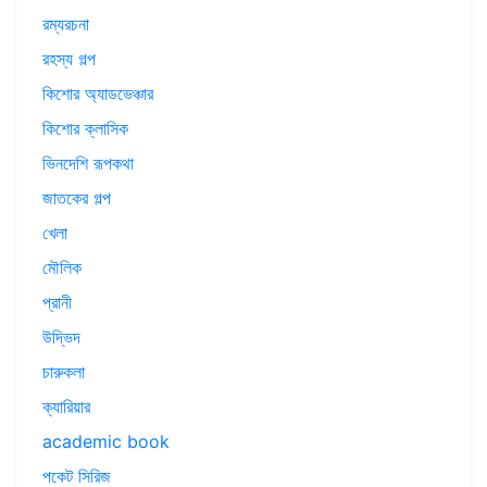
রম্যরচনা
রহস্য গল্প
কিশোর অ্যাডভেঞ্চার
কিশোর ক্লাসিক
ভিনদেশি রূপকথা
জাতকের গল্প
খেলা
মৌলিক
প্রানী
উদ্ভিদ
চারুকলা
ক্যারিয়ার
academic book
পকেট সিরিজ