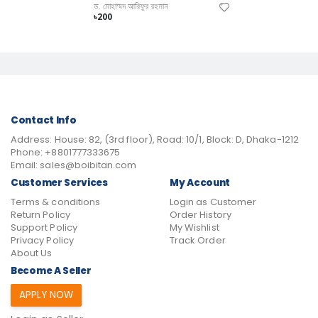
ড. মোহাম্মদ আরিফুর রহমান
৳200
Contact Info
Address:
House: 82, (3rd floor), Road: 10/1, Block: D, Dhaka-1212
Phone:
+8801777333675
Email:
sales@boibitan.com
Customer Services
My Account
Terms & conditions
Login as Customer
Return Policy
Order History
Support Policy
My Wishlist
Privacy Policy
Track Order
About Us
Become A Seller
APPLY NOW