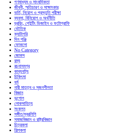
গণমাধ্যম ও সাংবাদিকতা
জীবনী, স্মৃতিচারণ ও সাক্ষাৎকার
ভর্তি, নিয়োগ ও প্রস্তুতি পরীক্ষা
ব্যবসা, বিনিয়োগ ও অর্থনীতি
ড্রয়িং, পেইন্টিং ডিজাইন ও ফটোগ্রাফি
ভৌতিক
ক্যাটাগরি
দিন পঞ্জি
ফোকলো
No Category
জোকস
রম্য
রচনাসমগ্র
কাব্যনাট্য
চিকিৎসা
ধর্ম
নারী মাতৃত্ব ও সৃজনশীলতা
বিজ্ঞান
ভূগোল
লোকসাহিত্য
সংকলন
সঙ্গীত/স্বরলিপি
সমাজবিজ্ঞান ও রাষ্ট্রবিজ্ঞান
চিত্রকলা
শিল্পকলা