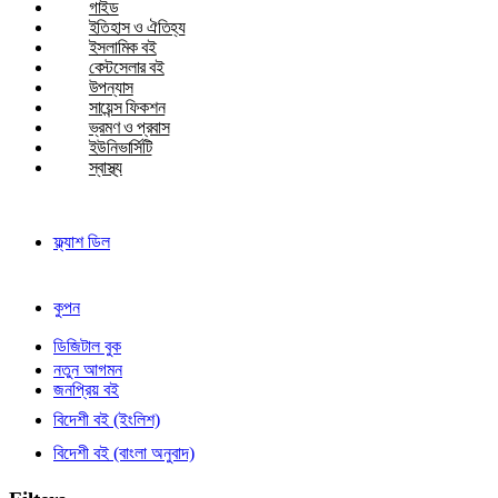
গাইড
ইতিহাস ও ঐতিহ্য
ইসলামিক বই
বেস্টসেলার বই
উপন্যাস
সায়েন্স ফিকশন
ভ্রমণ ও প্রবাস
ইউনিভার্সিটি
স্বাস্থ্য
ফ্ল্যাশ ডিল
কুপন
ডিজিটাল বুক
নতুন আগমন
জনপ্রিয় বই
বিদেশী বই (ইংলিশ)
বিদেশী বই (বাংলা অনুবাদ)