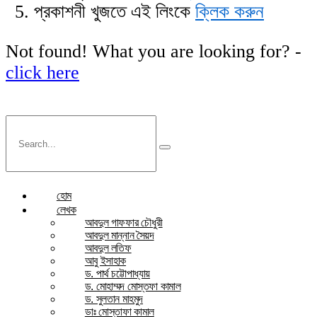
প্রকাশনী খুজতে এই লিংকে
ক্লিক করুন
Not found! What you are looking for? -
click here
হোম
লেখক
আবদুল গাফফার চৌধুরী
আবদুল মান্নান সৈয়দ
আবদুল লতিফ
আবু ইসাহাক
ড. পার্থ চট্টোপাধ্যায়
ড. মোহাম্মদ মোস্তফা কামাল
ড. সুলতান মাহমুদ
ডাঃ মোস্তাফা কামাল