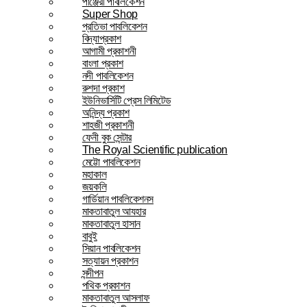
পাঞ্জেরী পাবলিকেশন
Super Shop
প্রতিভা পাবলিকেশন
বিদ্যাপ্রকাশ
আগামী প্রকাশনী
বাংলা প্রকাশ
নদী পাবলিকেশন
রুশদা প্রকাশ
ইউনিভার্সিটি প্রেস লিমিটেড
অনিন্দ্য প্রকাশ
শাহজী প্রকাশনী
ফেনী বুক সেন্টার
The Royal Scientific publication
মেট্টো পাবলিকেশন
মহাকাল
জয়কলি
গার্ডিয়ান পাবলিকেশনস
মাকতাবাতুল আযহার
মাকতাবাতুল হাসান
বাবুই
সিয়ান পাবলিকেশন
সত্যায়ন প্রকাশন
সন্দীপন
পথিক প্রকাশন
মাকতাবাতুল আসলাফ