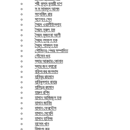
শ্রী কুসুম কুমারী দাশ
স ম সামসুল আলম
সত্যজিৎ রায়
সত্যেন সেন
সৈয়দ ওয়ালীউল্লাহ্
সৈয়দ নূরুল হক
সৈয়দ মুজতবা আলী
সৈয়দ লুৎফুল হক
সৈয়দ শামসুল হক
সৌমিত্র শেখর সম্পাদিত
সৌমেন গুহ
স্যার আরথার কোনান
স্যার জন ব্যারো
হরিশংকর জলদাস
হাবিবুর রাহমান
হাবিবুল্লাহ বাহার
হামিদুর রহমান
হারুন রশিদ
হাসান আজিজুল হক
হাসান জাহিদ
হাসান ফেরদৌস
হাসান মেহেদি
হাসান হাফিজ
হাসেম খান
হিমাংশু কর