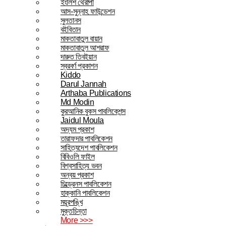
ইংলিশ থেরাপী
আস-সুন্নাহ ফাউন্ডেশন
সুলতানস
বইবিতান
মাকতাবাতুল বায়ান
মাকতাবাতুল আশরাফ
দারুত তিবইয়ান
স্বরবর্ণ প্রকাশন
Kiddo
Darul Jannah
Arthaba Publications
Md Modin
কুরআনিক বুকস পাবলিকেশন্স
Jaidul Moula
অদ্যম প্রকাশ
তারাফদার পাবলিকেশন
সাহিত্যদেশ পাবলিকেশন
বিবিওলি ফাইল
বিশ্বসাহিত্য ভবন
অন্বয় প্রকাশ
চিল্ড্রেনস পাবলিকেশন
হাক্কানি পাবলিকেশন
ময়ূরপঙ্খি
মুক্তচিন্তা
More >>>