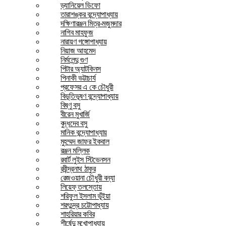
ড্যানিয়েল ডিফো
তারাশঙ্কর বন্দ্যোপাধ্যায়
দক্ষিণারঞ্জন মিত্র-মজুমদার
নাগিব মাহফুজ
নারায়ণ গঙ্গোপাধ্যায়
নিয়াজ আহমেদ
নির্মলেন্দু গুণ
পিটার অ্যাটকিনস
পিনাকী ভট্টাচার্য
প্রফেসর এ কে চৌধুরী
বিভূতিভূষণ বন্দ্যোপাধ্যায়
বিষ্ণু বসু
বীরেন মুখার্জি
বুদ্ধদেব বসু
মানিক বন্দ্যোপাধ্যায়
মুহম্মদ জাফর ইকবাল
রঞ্জন মল্লিক
রবার্ট লুইস স্টিভেনসন
রবীন্দ্রনাথ ঠাকুর
রেজওয়ানা চৌধুরী বন্যা
লিয়েফ্ তলস্তোয়
শরিফুল ইসলাম ভূঁইয়া
শরৎচন্দ্র চট্টোপাধ্যায়
শাহরিয়ার কবির
শীর্ষেন্দু মুখোপাধ্যায়