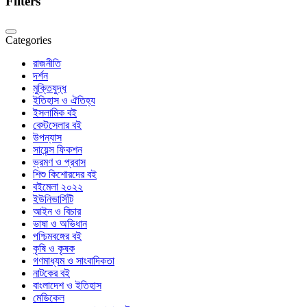
Filters
Categories
রাজনীতি
দর্শন
মুক্তিযুদ্ধ
ইতিহাস ও ঐতিহ্য
ইসলামিক বই
বেস্টসেলার বই
উপন্যাস
সায়েন্স ফিকশন
ভ্রমণ ও প্রবাস
শিশু কিশোরদের বই
বইমেলা ২০২২
ইউনিভার্সিটি
আইন ও বিচার
ভাষা ও অভিধান
পশ্চিমবঙ্গের বই
কৃষি ও কৃষক
গণমাধ্যম ও সাংবাদিকতা
নাটকের বই
বাংলাদেশ ও ইতিহাস
মেডিকেল