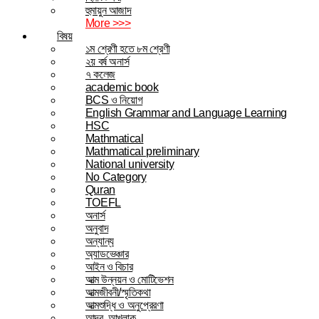
হুমায়ুন আজাদ
More >>>
বিষয়
১ম শ্রেণী হতে ৮ম শ্রেণী
২য় বর্ষ অনার্স
৭ কলেজ
academic book
BCS ও নিয়োগ
English Grammar and Language Learning
HSC
Mathmatical
Mathmatical preliminary
National university
No Category
Quran
TOEFL
অনার্স
অনুবাদ
অন্যান্য
অ্যাডভেঞ্চার
আইন ও বিচার
আত্ম উন্নয়ন ও মোটিভেশন
আত্মজীবনী/স্মৃতিকথা
আত্মশুদ্ধি ও অনুপ্রেরণা
আদব, আখলাক