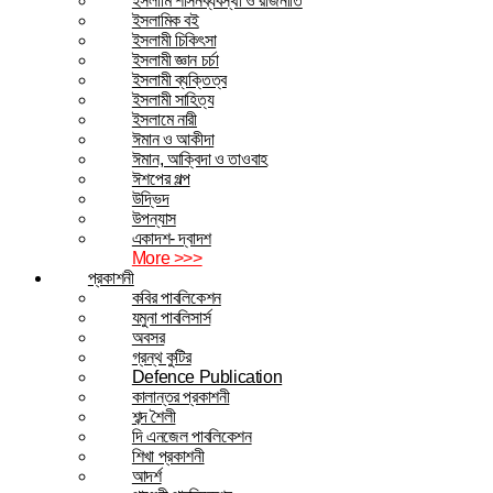
ইসলামি শাসনব্যবস্থা ও রাজনীতি
ইসলামিক বই
ইসলামী চিকিৎসা
ইসলামী জ্ঞান চর্চা
ইসলামী ব্যক্তিত্ব
ইসলামী সাহিত্য
ইসলামে নারী
ঈমান ও আকীদা
ঈমান, আক্বিদা ও তাওবাহ
ঈশপের গল্প
উদ্ভিদ
উপন্যাস
একাদশ- দ্বাদশ
More >>>
প্রকাশনী
কবির পাবলিকেশন
যমুনা পাবলিসার্স
অবসর
গ্রন্থ কুটির
Defence Publication
কালান্তর প্রকাশনী
শব্দ শৈলী
দি এনজেল পাবলিকেশন
শিখা প্রকাশনী
আদর্শ