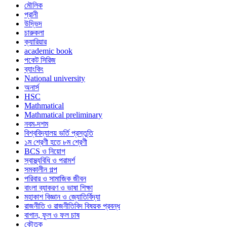
মৌলিক
প্রানী
উদ্ভিদ
চারুকলা
ক্যারিয়ার
academic book
পকেট সিরিজ
ব্যাংকিং
National university
অনার্স
HSC
Mathmatical
Mathmatical preliminary
নবম-দশম
বিশ্ববিদ্যালয় ভর্তি প্রস্তুতি
১ম শ্রেণী হতে ৮ম শ্রেণী
BCS ও নিয়োগ
স্বাস্থ্যবিধি ও পরামর্শ
সমকালীন গল্প
পরিবার ও সামাজিক জীবন
বাংলা ব্যাকরণ ও ভাষা শিক্ষা
মহাকাশ বিজ্ঞান ও জ্যোতির্বিদ্যা
রাজনীতি ও রাজনীতিবিদ বিষয়ক প্রবন্ধ
বাগান, ফুল ও ফল চাষ
কৌতুক