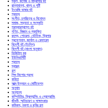
স্কুল, কলেজ ও মাদ্রাসার বই
রান্নাবান্না, খাদ্য ও পুষ্টি
ইংরেজি ভাষার বই
প্রবন্ধ
সংগীত, চলচ্চিত্র ও বিনোদন
সমাজ, সভ্যতা ও সংস্কৃতি
পুরস্কারপ্রাপ্ত বই
গণিত, বিজ্ঞান ও প্রযুক্তি
রহস্য, গোয়েন্দা, ভৌতিক, থ্রিলার
প্রফেশনাল, জার্নাল ও রেফারেন্স
বিদেশী বই (ইংলিশ)
বিদেশী বই (বাংলা অনুবাদ)
ডিজিটাল বুক
ইউনিভার্সিটি
প্রবন্ধ
স্বাস্থ্য
গল্প
শিশু কিশোর গ্রন্থ
কবিতা
আত্ম উন্নয়ন ও মোটিভেশন
অনুবাদ
অন্যান্য
কম্পিউটার, ফ্রিল্যান্সিং ও প্রোগ্রামিং
জীবনী, স্মৃতিচারণ ও সাক্ষাৎকার
কমিকস, নকশা ও ছবির গল্প