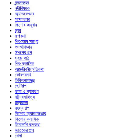
নন্দনতত্ত্ব
নদীবিষয়ক
অ্যাডভেঞ্চার
সাক্ষাৎকার
কিশোর অনুবাদ
ছড়া
রূপকথা
শিশুতোষ সমগ্র
পদার্থবিজ্ঞান
ঈশপের গল্প
সহজ পাঠ
শিশু ক্লাসিক
আত্মজীবনী/স্মৃতিকথা
কোষগ্রন্থ
চিকিৎসাশাস্ত্র
ছোটগল্প
ভাষা ও ব্যাকরণ
রবীন্দ্রসাহিত্য
রম্যরচনা
রহস্য গল্প
কিশোর অ্যাডভেঞ্চার
কিশোর ক্লাসিক
ভিনদেশি রূপকথা
জাতকের গল্প
খেলা