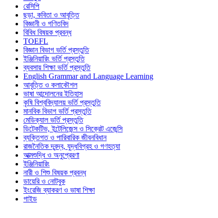
রেসিপি
ছড়া, কবিতা ও আবৃত্তি
বিজ্ঞানী ও গণিতবিদ
বিবিধ বিষয়ক প্রবন্ধ
TOEFL
বিজ্ঞান বিভাগ ভর্তি প্রস্তুতি
ইঞ্জিনিয়ারিং ভর্তি প্রস্তুতি
ব্যবসায় শিক্ষা ভর্তি প্রস্তুতি
English Grammar and Language Learning
আবৃত্তি ও কলাকৌশল
ভাষা আন্দোলনের ইতিহাস
কৃষি বিশ্ববিদ্যালয় ভর্তি প্রস্তুতি
মানবিক বিভাগ ভর্তি প্রস্তুতি
মেডিক্যাল ভর্তি প্রস্তুতি
ডিটেকটিভ, ইন্টেলিজেন্স ও সিক্রেট এজেন্সি
ব্যক্তিগত ও পারিবারিক জীবনবিধান
রাজনৈতিক দ্বন্দ্ব, যুদ্ধবিগ্রহ ও গণহত্যা
আত্মশুদ্ধি ও অনুপ্রেরণা
ইঞ্জিনিয়ারিং
নারী ও শিশু বিষয়ক প্রবন্ধ
ডায়েরি ও নোটবুক
ইংরেজি ব্যাকরণ ও ভাষা শিক্ষা
গাইড