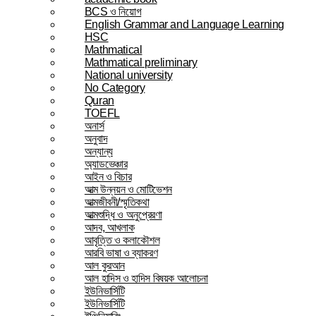
BCS ও নিয়োগ
English Grammar and Language Learning
HSC
Mathmatical
Mathmatical preliminary
National university
No Category
Quran
TOEFL
অনার্স
অনুবাদ
অন্যান্য
অ্যাডভেঞ্চার
আইন ও বিচার
আত্ম উন্নয়ন ও মোটিভেশন
আত্মজীবনী/স্মৃতিকথা
আত্মশুদ্ধি ও অনুপ্রেরণা
আদব, আখলাক
আবৃত্তি ও কলাকৌশল
আরবি ভাষা ও ব্যাকরণ
আল কুরআন
আল হাদিস ও হাদিস বিষয়ক আলোচনা
ইউনিভার্সিটি
ইউনিভার্সিটি