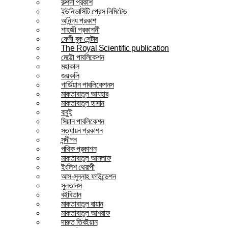
রুশদা প্রকাশ
ইউনিভার্সিটি প্রেস লিমিটেড
অনিন্দ্য প্রকাশ
শাহজী প্রকাশনী
ফেনী বুক সেন্টার
The Royal Scientific publication
মেট্টো পাবলিকেশন
মহাকাল
জয়কলি
গার্ডিয়ান পাবলিকেশনস
মাকতাবাতুল আযহার
মাকতাবাতুল হাসান
বাবুই
সিয়ান পাবলিকেশন
সত্যায়ন প্রকাশন
সন্দীপন
পথিক প্রকাশন
মাকতাবাতুল আসলাফ
ইংলিশ থেরাপী
আস-সুন্নাহ ফাউন্ডেশন
সুলতানস
বইবিতান
মাকতাবাতুল বায়ান
মাকতাবাতুল আশরাফ
দারুত তিবইয়ান