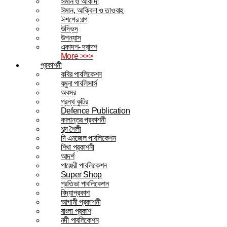
ঈমান ও আকীদা
ঈমান, আক্বিদা ও তাওবাহ
ঈশপের গল্প
উদ্ভিদ
উপন্যাস
একাদশ- দ্বাদশ
More >>>
প্রকাশনী
কবির পাবলিকেশন
যমুনা পাবলিসার্স
অবসর
গ্রন্থ কুটির
Defence Publication
কালান্তর প্রকাশনী
শব্দ শৈলী
দি এনজেল পাবলিকেশন
শিখা প্রকাশনী
আদর্শ
পাঞ্জেরী পাবলিকেশন
Super Shop
প্রতিভা পাবলিকেশন
বিদ্যাপ্রকাশ
আগামী প্রকাশনী
বাংলা প্রকাশ
নদী পাবলিকেশন