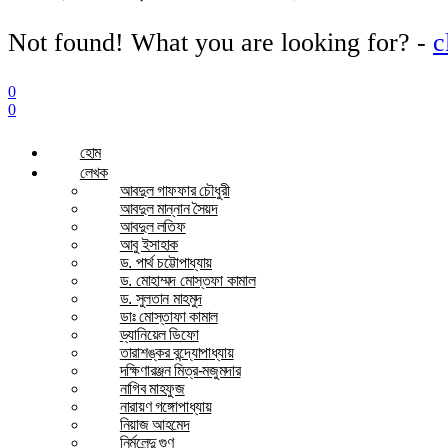
Not found! What you are looking for? -
c
0
0
হোম
লেখক
আবদুল গাফফার চৌধুরী
আবদুল মান্নান সৈয়দ
আবদুল লতিফ
আবু ইসাহাক
ড. পার্থ চট্টোপাধ্যায়
ড. মোহাম্মদ মোস্তফা কামাল
ড. সুলতান মাহমুদ
ডাঃ মোস্তাফা কামাল
ড্যানিয়েল ডিফো
তারাশঙ্কর বন্দ্যোপাধ্যায়
দক্ষিণারঞ্জন মিত্র-মজুমদার
নাগিব মাহফুজ
নারায়ণ গঙ্গোপাধ্যায়
নিয়াজ আহমেদ
নির্মলেন্দু গুণ