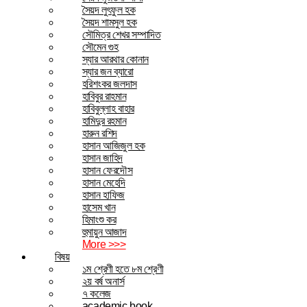
সৈয়দ লুৎফুল হক
সৈয়দ শামসুল হক
সৌমিত্র শেখর সম্পাদিত
সৌমেন গুহ
স্যার আরথার কোনান
স্যার জন ব্যারো
হরিশংকর জলদাস
হাবিবুর রাহমান
হাবিবুল্লাহ বাহার
হামিদুর রহমান
হারুন রশিদ
হাসান আজিজুল হক
হাসান জাহিদ
হাসান ফেরদৌস
হাসান মেহেদি
হাসান হাফিজ
হাসেম খান
হিমাংশু কর
হুমায়ুন আজাদ
More >>>
বিষয়
১ম শ্রেণী হতে ৮ম শ্রেণী
২য় বর্ষ অনার্স
৭ কলেজ
academic book