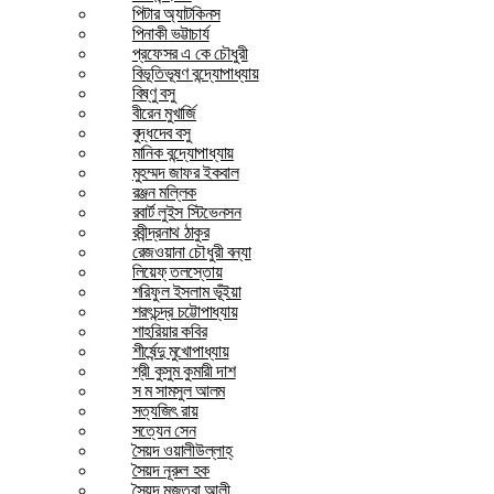
পিটার অ্যাটকিনস
পিনাকী ভট্টাচার্য
প্রফেসর এ কে চৌধুরী
বিভূতিভূষণ বন্দ্যোপাধ্যায়
বিষ্ণু বসু
বীরেন মুখার্জি
বুদ্ধদেব বসু
মানিক বন্দ্যোপাধ্যায়
মুহম্মদ জাফর ইকবাল
রঞ্জন মল্লিক
রবার্ট লুইস স্টিভেনসন
রবীন্দ্রনাথ ঠাকুর
রেজওয়ানা চৌধুরী বন্যা
লিয়েফ্ তলস্তোয়
শরিফুল ইসলাম ভূঁইয়া
শরৎচন্দ্র চট্টোপাধ্যায়
শাহরিয়ার কবির
শীর্ষেন্দু মুখোপাধ্যায়
শ্রী কুসুম কুমারী দাশ
স ম সামসুল আলম
সত্যজিৎ রায়
সত্যেন সেন
সৈয়দ ওয়ালীউল্লাহ্
সৈয়দ নূরুল হক
সৈয়দ মুজতবা আলী