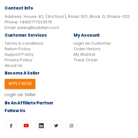
Contact Info
Address:
House: 82, (3rd floor), Road: 10/1, Block: D, Dhaka-1212
Phone:
+8801777333675
Email:
sales@boibitan.com
Customer Services
My Account
Terms & conditions
Login as Customer
Return Policy
Order History
Support Policy
My Wishlist
Privacy Policy
Track Order
About Us
Become A Seller
APPLY NOW
Login as Seller
Be An Affiliate Partner
Follow Us