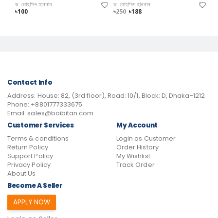
ড. মোহাম্মদ হাননান
ড. মোহাম্মদ হাননান
৳100
৳250
৳188
Contact Info
Address:
House: 82, (3rd floor), Road: 10/1, Block: D, Dhaka-1212
Phone:
+8801777333675
Email:
sales@boibitan.com
Customer Services
My Account
Terms & conditions
Login as Customer
Return Policy
Order History
Support Policy
My Wishlist
Privacy Policy
Track Order
About Us
Become A Seller
APPLY NOW