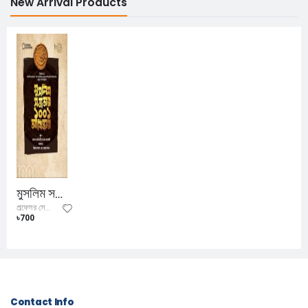
New Arrival Products
মুসলিম সভ্যতার ১০০১ আবিষ্কার
প্রফেসর সেলিম টি এস আল-হাসসানি
৳700
Contact Info