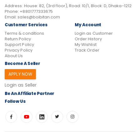
Address:
House: 82, (3rd floor), Road: 10/1, Block: D, Dhaka-1212
Phone:
+8801777333675
Email:
sales@boibitan.com
Customer Services
My Account
Terms & conditions
Login as Customer
Return Policy
Order History
Support Policy
My Wishlist
Privacy Policy
Track Order
About Us
Become A Seller
APPLY NOW
Login as Seller
Be An Affiliate Partner
Follow Us