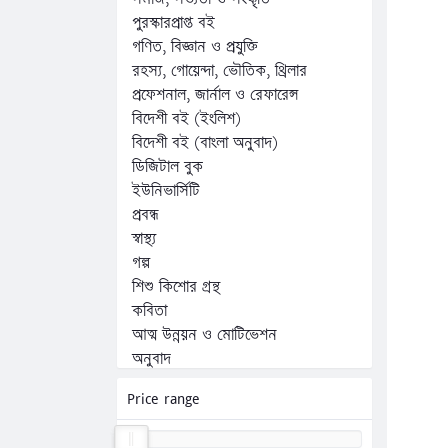
পুরস্কারপ্রাপ্ত বই
গণিত, বিজ্ঞান ও প্রযুক্তি
রহস্য, গোয়েন্দা, ভৌতিক, থ্রিলার
প্রফেশনাল, জার্নাল ও রেফারেন্স
বিদেশী বই (ইংলিশ)
বিদেশী বই (বাংলা অনুবাদ)
ডিজিটাল বুক
ইউনিভার্সিটি
প্রবন্ধ
স্বাস্থ্য
গল্প
শিশু কিশোর গ্রন্থ
কবিতা
আত্ম উন্নয়ন ও মোটিভেশন
অনুবাদ
অন্যান্য
Price range
কম্পিউটার, ফ্রিল্যান্সিং ও প্রোগ্রামিং
জীবনী, স্মৃতিচারণ ও সাক্ষাৎকার