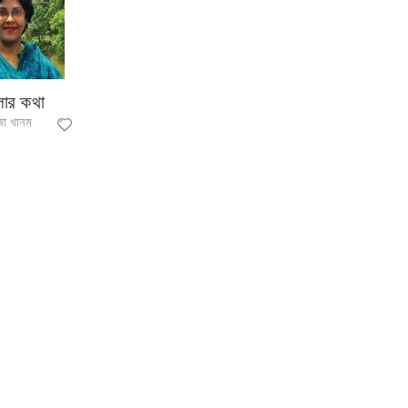
লার কথা
জা খানম