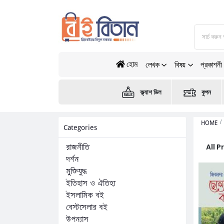
হোম
লেখক
বিষয়
প্রকাশনী
ফ্ল্যাশ ডিল
কুপন
HOME
Categories
All 
রাজনীতি
দর্শন
মুক্তিযুদ্ধ
ইতিহাস ও ঐতিহ্য
ইসলামিক বই
বেস্টসেলার বই
উপন্যাস