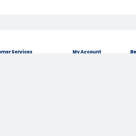
mer Services
My Account
Be
& conditions
Login as Customer
Policy
Order History
Lo
t Policy
My Wishlist
Be
 Policy
Track Order
Pa
Us