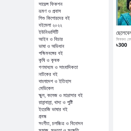
সায়েন্স ফিকশন
ভ্রমণ ও প্রবাস
শিশু কিশোরদের বই
বইমেলা ২০২২
ইউনিভার্সিটি
ছেলেবে
আইন ও বিচার
জিকরুর রে
৳300
ভাষা ও অভিধান
পশ্চিমবঙ্গের বই
কৃষি ও কৃষক
গণমাধ্যম ও সাংবাদিকতা
নাটকের বই
বাংলাদেশ ও ইতিহাস
মেডিকেল
স্কুল, কলেজ ও মাদ্রাসার বই
রান্নাবান্না, খাদ্য ও পুষ্টি
ইংরেজি ভাষার বই
প্রবন্ধ
সংগীত, চলচ্চিত্র ও বিনোদন
সমাজ, সভ্যতা ও সংস্কৃতি