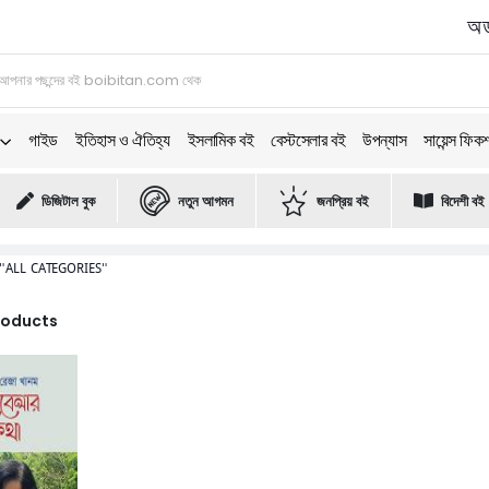
অর্
গাইড
ইতিহাস ও ঐতিহ্য
ইসলামিক বই
বেস্টসেলার বই
উপন্যাস
সায়েন্স ফিক
ডিজিটাল বুক
নতুন আগমন
জনপ্রিয় বই
বিদেশী বই
"ALL CATEGORIES"
Products