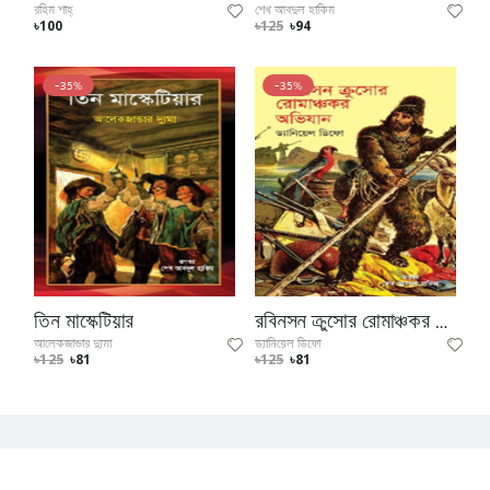
রহিম শাহ্‌
শেখ আবদুল হাকিম
৳100
৳125
৳94
-35%
-35%
তিন মাস্কেটিয়ার
রবিনসন ক্রুসোর রোমাঞ্চকর অভিযান
আলেকজান্ডার দ্যুমা
ড্যানিয়েল ডিফো
৳125
৳81
৳125
৳81