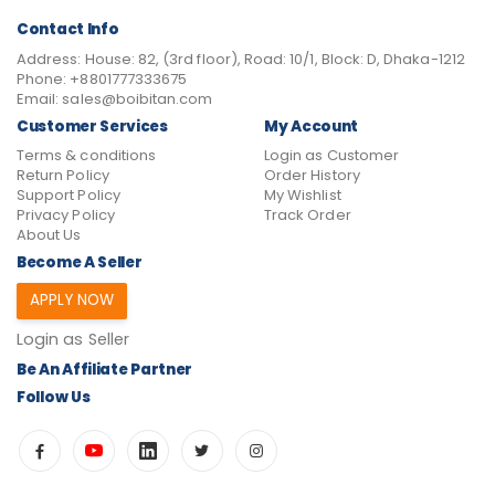
Contact Info
Address:
House: 82, (3rd floor), Road: 10/1, Block: D, Dhaka-1212
Phone:
+8801777333675
Email:
sales@boibitan.com
Customer Services
My Account
Terms & conditions
Login as Customer
Return Policy
Order History
Support Policy
My Wishlist
Privacy Policy
Track Order
About Us
Become A Seller
APPLY NOW
Login as Seller
Be An Affiliate Partner
Follow Us