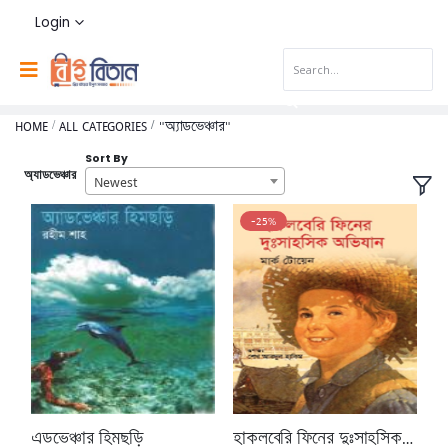
Login
HOME
ALL CATEGORIES
"অ্যাডভেঞ্চার"
Sort By
অ্যাডভেঞ্চার
Newest
-25%
এডভেঞ্চার হিমছড়ি
হাকলবেরি ফিনের দুঃসাহসিক অভিযান