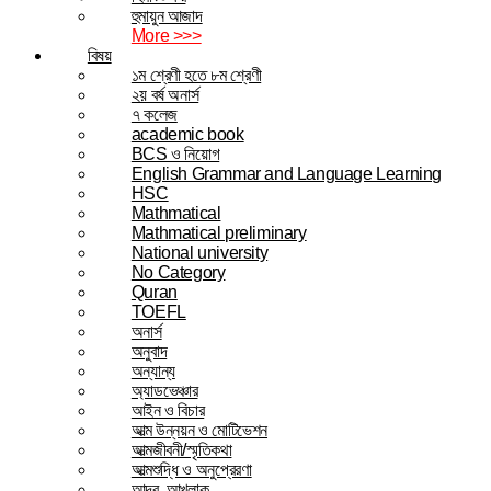
হুমায়ুন আজাদ
More >>>
বিষয়
১ম শ্রেণী হতে ৮ম শ্রেণী
২য় বর্ষ অনার্স
৭ কলেজ
academic book
BCS ও নিয়োগ
English Grammar and Language Learning
HSC
Mathmatical
Mathmatical preliminary
National university
No Category
Quran
TOEFL
অনার্স
অনুবাদ
অন্যান্য
অ্যাডভেঞ্চার
আইন ও বিচার
আত্ম উন্নয়ন ও মোটিভেশন
আত্মজীবনী/স্মৃতিকথা
আত্মশুদ্ধি ও অনুপ্রেরণা
আদব, আখলাক