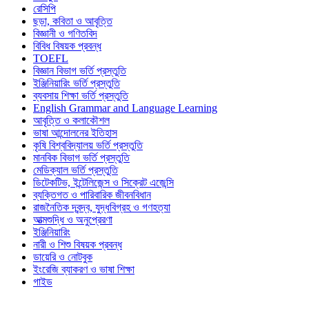
রেসিপি
ছড়া, কবিতা ও আবৃত্তি
বিজ্ঞানী ও গণিতবিদ
বিবিধ বিষয়ক প্রবন্ধ
TOEFL
বিজ্ঞান বিভাগ ভর্তি প্রস্তুতি
ইঞ্জিনিয়ারিং ভর্তি প্রস্তুতি
ব্যবসায় শিক্ষা ভর্তি প্রস্তুতি
English Grammar and Language Learning
আবৃত্তি ও কলাকৌশল
ভাষা আন্দোলনের ইতিহাস
কৃষি বিশ্ববিদ্যালয় ভর্তি প্রস্তুতি
মানবিক বিভাগ ভর্তি প্রস্তুতি
মেডিক্যাল ভর্তি প্রস্তুতি
ডিটেকটিভ, ইন্টেলিজেন্স ও সিক্রেট এজেন্সি
ব্যক্তিগত ও পারিবারিক জীবনবিধান
রাজনৈতিক দ্বন্দ্ব, যুদ্ধবিগ্রহ ও গণহত্যা
আত্মশুদ্ধি ও অনুপ্রেরণা
ইঞ্জিনিয়ারিং
নারী ও শিশু বিষয়ক প্রবন্ধ
ডায়েরি ও নোটবুক
ইংরেজি ব্যাকরণ ও ভাষা শিক্ষা
গাইড