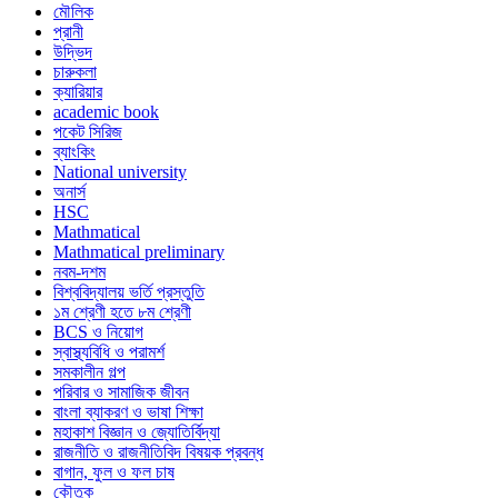
মৌলিক
প্রানী
উদ্ভিদ
চারুকলা
ক্যারিয়ার
academic book
পকেট সিরিজ
ব্যাংকিং
National university
অনার্স
HSC
Mathmatical
Mathmatical preliminary
নবম-দশম
বিশ্ববিদ্যালয় ভর্তি প্রস্তুতি
১ম শ্রেণী হতে ৮ম শ্রেণী
BCS ও নিয়োগ
স্বাস্থ্যবিধি ও পরামর্শ
সমকালীন গল্প
পরিবার ও সামাজিক জীবন
বাংলা ব্যাকরণ ও ভাষা শিক্ষা
মহাকাশ বিজ্ঞান ও জ্যোতির্বিদ্যা
রাজনীতি ও রাজনীতিবিদ বিষয়ক প্রবন্ধ
বাগান, ফুল ও ফল চাষ
কৌতুক