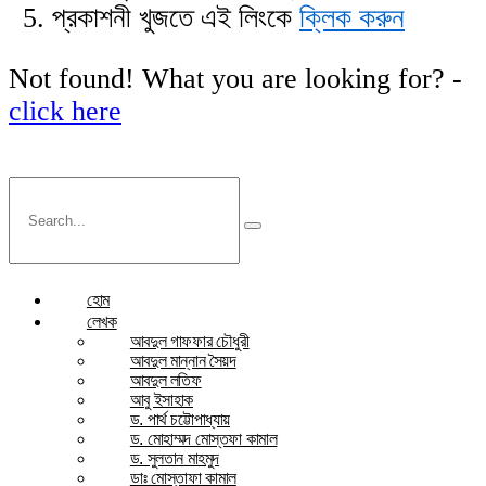
প্রকাশনী খুজতে এই লিংকে
ক্লিক করুন
Not found! What you are looking for? -
click here
হোম
লেখক
আবদুল গাফফার চৌধুরী
আবদুল মান্নান সৈয়দ
আবদুল লতিফ
আবু ইসাহাক
ড. পার্থ চট্টোপাধ্যায়
ড. মোহাম্মদ মোস্তফা কামাল
ড. সুলতান মাহমুদ
ডাঃ মোস্তাফা কামাল