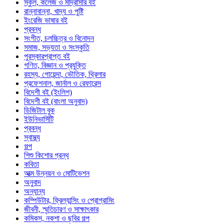
স্কুল, কলেজ ও মাদ্রাসার বই
রান্নাবান্না, খাদ্য ও পুষ্টি
ইংরেজি ভাষার বই
প্রবন্ধ
সংগীত, চলচ্চিত্র ও বিনোদন
সমাজ, সভ্যতা ও সংস্কৃতি
পুরস্কারপ্রাপ্ত বই
গণিত, বিজ্ঞান ও প্রযুক্তি
রহস্য, গোয়েন্দা, ভৌতিক, থ্রিলার
প্রফেশনাল, জার্নাল ও রেফারেন্স
বিদেশী বই (ইংলিশ)
বিদেশী বই (বাংলা অনুবাদ)
ডিজিটাল বুক
ইউনিভার্সিটি
প্রবন্ধ
স্বাস্থ্য
গল্প
শিশু কিশোর গ্রন্থ
কবিতা
আত্ম উন্নয়ন ও মোটিভেশন
অনুবাদ
অন্যান্য
কম্পিউটার, ফ্রিল্যান্সিং ও প্রোগ্রামিং
জীবনী, স্মৃতিচারণ ও সাক্ষাৎকার
কমিকস, নকশা ও ছবির গল্প