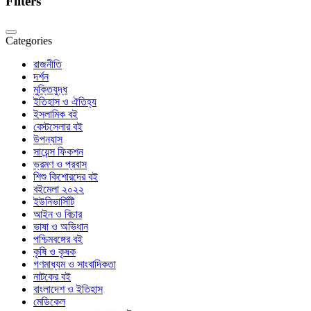
Filters
Categories
রাজনীতি
দর্শন
মুক্তিযুদ্ধ
ইতিহাস ও ঐতিহ্য
ইসলামিক বই
বেস্টসেলার বই
উপন্যাস
সায়েন্স ফিকশন
ভ্রমণ ও প্রবাস
শিশু কিশোরদের বই
বইমেলা ২০২২
ইউনিভার্সিটি
আইন ও বিচার
ভাষা ও অভিধান
পশ্চিমবঙ্গের বই
কৃষি ও কৃষক
গণমাধ্যম ও সাংবাদিকতা
নাটকের বই
বাংলাদেশ ও ইতিহাস
মেডিকেল