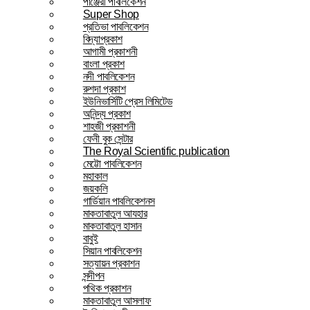
পাঞ্জেরী পাবলিকেশন
Super Shop
প্রতিভা পাবলিকেশন
বিদ্যাপ্রকাশ
আগামী প্রকাশনী
বাংলা প্রকাশ
নদী পাবলিকেশন
রুশদা প্রকাশ
ইউনিভার্সিটি প্রেস লিমিটেড
অনিন্দ্য প্রকাশ
শাহজী প্রকাশনী
ফেনী বুক সেন্টার
The Royal Scientific publication
মেট্টো পাবলিকেশন
মহাকাল
জয়কলি
গার্ডিয়ান পাবলিকেশনস
মাকতাবাতুল আযহার
মাকতাবাতুল হাসান
বাবুই
সিয়ান পাবলিকেশন
সত্যায়ন প্রকাশন
সন্দীপন
পথিক প্রকাশন
মাকতাবাতুল আসলাফ