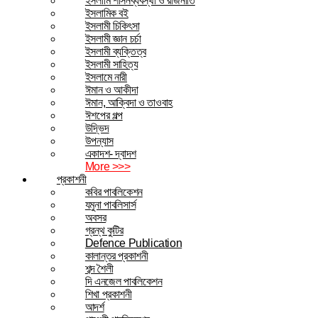
ইসলামি শাসনব্যবস্থা ও রাজনীতি
ইসলামিক বই
ইসলামী চিকিৎসা
ইসলামী জ্ঞান চর্চা
ইসলামী ব্যক্তিত্ব
ইসলামী সাহিত্য
ইসলামে নারী
ঈমান ও আকীদা
ঈমান, আক্বিদা ও তাওবাহ
ঈশপের গল্প
উদ্ভিদ
উপন্যাস
একাদশ- দ্বাদশ
More >>>
প্রকাশনী
কবির পাবলিকেশন
যমুনা পাবলিসার্স
অবসর
গ্রন্থ কুটির
Defence Publication
কালান্তর প্রকাশনী
শব্দ শৈলী
দি এনজেল পাবলিকেশন
শিখা প্রকাশনী
আদর্শ