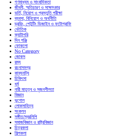
গণমাধ্যম ও সাংবাদিকতা
জীবনী, স্মৃতিচারণ ও সাক্ষাৎকার
ভর্তি, নিয়োগ ও প্রস্তুতি পরীক্ষা
ব্যবসা, বিনিয়োগ ও অর্থনীতি
ড্রয়িং, পেইন্টিং ডিজাইন ও ফটোগ্রাফি
ভৌতিক
ক্যাটাগরি
দিন পঞ্জি
ফোকলো
No Category
জোকস
রম্য
রচনাসমগ্র
কাব্যনাট্য
চিকিৎসা
ধর্ম
নারী মাতৃত্ব ও সৃজনশীলতা
বিজ্ঞান
ভূগোল
লোকসাহিত্য
সংকলন
সঙ্গীত/স্বরলিপি
সমাজবিজ্ঞান ও রাষ্ট্রবিজ্ঞান
চিত্রকলা
শিল্পকলা