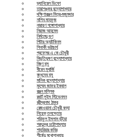
ড্যানিয়েল ডিফো
তারাশঙ্কর বন্দ্যোপাধ্যায়
দক্ষিণারঞ্জন মিত্র-মজুমদার
নাগিব মাহফুজ
নারায়ণ গঙ্গোপাধ্যায়
নিয়াজ আহমেদ
নির্মলেন্দু গুণ
পিটার অ্যাটকিনস
পিনাকী ভট্টাচার্য
প্রফেসর এ কে চৌধুরী
বিভূতিভূষণ বন্দ্যোপাধ্যায়
বিষ্ণু বসু
বীরেন মুখার্জি
বুদ্ধদেব বসু
মানিক বন্দ্যোপাধ্যায়
মুহম্মদ জাফর ইকবাল
রঞ্জন মল্লিক
রবার্ট লুইস স্টিভেনসন
রবীন্দ্রনাথ ঠাকুর
রেজওয়ানা চৌধুরী বন্যা
লিয়েফ্ তলস্তোয়
শরিফুল ইসলাম ভূঁইয়া
শরৎচন্দ্র চট্টোপাধ্যায়
শাহরিয়ার কবির
শীর্ষেন্দু মুখোপাধ্যায়