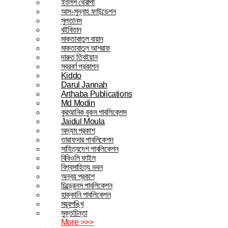
ইংলিশ থেরাপী
আস-সুন্নাহ ফাউন্ডেশন
সুলতানস
বইবিতান
মাকতাবাতুল বায়ান
মাকতাবাতুল আশরাফ
দারুত তিবইয়ান
স্বরবর্ণ প্রকাশন
Kiddo
Darul Jannah
Arthaba Publications
Md Modin
কুরআনিক বুকস পাবলিকেশন্স
Jaidul Moula
অদ্যম প্রকাশ
তারাফদার পাবলিকেশন
সাহিত্যদেশ পাবলিকেশন
বিবিওলি ফাইল
বিশ্বসাহিত্য ভবন
অন্বয় প্রকাশ
চিল্ড্রেনস পাবলিকেশন
হাক্কানি পাবলিকেশন
ময়ূরপঙ্খি
মুক্তচিন্তা
More >>>