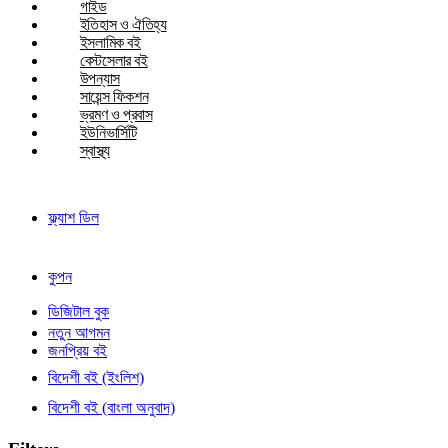
গাইড
ইতিহাস ও ঐতিহ্য
ইসলামিক বই
বেস্টসেলার বই
উপন্যাস
সায়েন্স ফিকশন
ভ্রমণ ও প্রবাস
ইউনিভার্সিটি
স্বাস্থ্য
ফ্ল্যাশ ডিল
কুপন
ডিজিটাল বুক
নতুন আগমন
জনপ্রিয় বই
বিদেশী বই (ইংলিশ)
বিদেশী বই (বাংলা অনুবাদ)