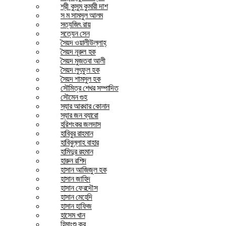
শ্রী কুসুম কুমারী দাশ
স ম সামসুল আলম
সত্যজিৎ রায়
সত্যেন সেন
সৈয়দ ওয়ালীউল্লাহ্
সৈয়দ নূরুল হক
সৈয়দ মুজতবা আলী
সৈয়দ লুৎফুল হক
সৈয়দ শামসুল হক
সৌমিত্র শেখর সম্পাদিত
সৌমেন গুহ
স্যার আরথার কোনান
স্যার জন ব্যারো
হরিশংকর জলদাস
হাবিবুর রাহমান
হাবিবুল্লাহ বাহার
হামিদুর রহমান
হারুন রশিদ
হাসান আজিজুল হক
হাসান জাহিদ
হাসান ফেরদৌস
হাসান মেহেদি
হাসান হাফিজ
হাসেম খান
হিমাংশু কর