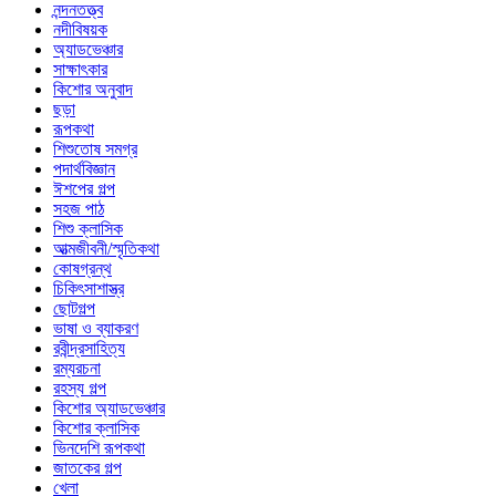
নন্দনতত্ত্ব
নদীবিষয়ক
অ্যাডভেঞ্চার
সাক্ষাৎকার
কিশোর অনুবাদ
ছড়া
রূপকথা
শিশুতোষ সমগ্র
পদার্থবিজ্ঞান
ঈশপের গল্প
সহজ পাঠ
শিশু ক্লাসিক
আত্মজীবনী/স্মৃতিকথা
কোষগ্রন্থ
চিকিৎসাশাস্ত্র
ছোটগল্প
ভাষা ও ব্যাকরণ
রবীন্দ্রসাহিত্য
রম্যরচনা
রহস্য গল্প
কিশোর অ্যাডভেঞ্চার
কিশোর ক্লাসিক
ভিনদেশি রূপকথা
জাতকের গল্প
খেলা