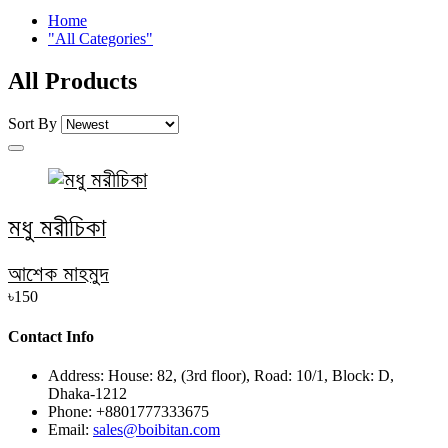
Home
"All Categories"
All Products
Sort By
মধু মরীচিকা
আশেক মাহমুদ
৳150
Contact Info
Address:
House: 82, (3rd floor), Road: 10/1, Block: D,
Dhaka-1212
Phone:
+8801777333675
Email:
sales@boibitan.com