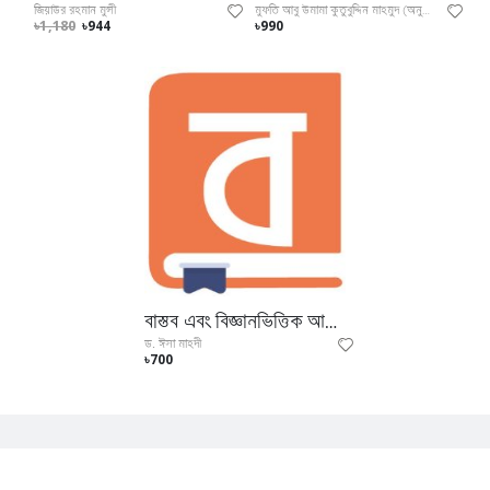
জিয়াউর রহমান মুন্সী
মুফতি আবু উমামা কুতুবুদ্দিন মাহমুদ (অনুবাদক) , মু
৳1,180
৳944
৳990
বাস্তব এবং বিজ্ঞানভিত্তিক আল কুরআনের সরল বাংলা অনুবাদ
ড. ঈসা মাহদী
৳700