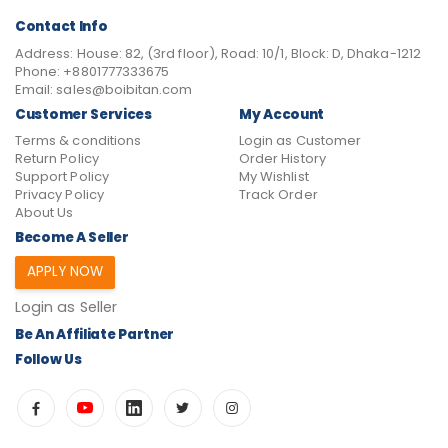
Contact Info
Address:
House: 82, (3rd floor), Road: 10/1, Block: D, Dhaka-1212
Phone:
+8801777333675
Email:
sales@boibitan.com
Customer Services
My Account
Terms & conditions
Login as Customer
Return Policy
Order History
Support Policy
My Wishlist
Privacy Policy
Track Order
About Us
Become A Seller
APPLY NOW
Login as Seller
Be An Affiliate Partner
Follow Us