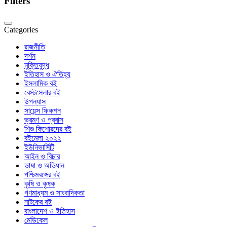
Filters
Categories
রাজনীতি
দর্শন
মুক্তিযুদ্ধ
ইতিহাস ও ঐতিহ্য
ইসলামিক বই
বেস্টসেলার বই
উপন্যাস
সায়েন্স ফিকশন
ভ্রমণ ও প্রবাস
শিশু কিশোরদের বই
বইমেলা ২০২২
ইউনিভার্সিটি
আইন ও বিচার
ভাষা ও অভিধান
পশ্চিমবঙ্গের বই
কৃষি ও কৃষক
গণমাধ্যম ও সাংবাদিকতা
নাটকের বই
বাংলাদেশ ও ইতিহাস
মেডিকেল