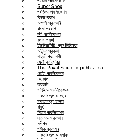
পাঞ্জেরী পাবলিকেশন
Super Shop
প্রতিভা পাবলিকেশন
বিদ্যাপ্রকাশ
আগামী প্রকাশনী
বাংলা প্রকাশ
নদী পাবলিকেশন
রুশদা প্রকাশ
ইউনিভার্সিটি প্রেস লিমিটেড
অনিন্দ্য প্রকাশ
শাহজী প্রকাশনী
ফেনী বুক সেন্টার
The Royal Scientific publication
মেট্টো পাবলিকেশন
মহাকাল
জয়কলি
গার্ডিয়ান পাবলিকেশনস
মাকতাবাতুল আযহার
মাকতাবাতুল হাসান
বাবুই
সিয়ান পাবলিকেশন
সত্যায়ন প্রকাশন
সন্দীপন
পথিক প্রকাশন
মাকতাবাতুল আসলাফ