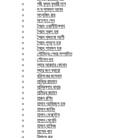
শ্রী কুসুম কুমারী দাশ
স ম সামসুল আলম
সত্যজিৎ রায়
সত্যেন সেন
সৈয়দ ওয়ালীউল্লাহ্
সৈয়দ নূরুল হক
সৈয়দ মুজতবা আলী
সৈয়দ লুৎফুল হক
সৈয়দ শামসুল হক
সৌমিত্র শেখর সম্পাদিত
সৌমেন গুহ
স্যার আরথার কোনান
স্যার জন ব্যারো
হরিশংকর জলদাস
হাবিবুর রাহমান
হাবিবুল্লাহ বাহার
হামিদুর রহমান
হারুন রশিদ
হাসান আজিজুল হক
হাসান জাহিদ
হাসান ফেরদৌস
হাসান মেহেদি
হাসান হাফিজ
হাসেম খান
হিমাংশু কর