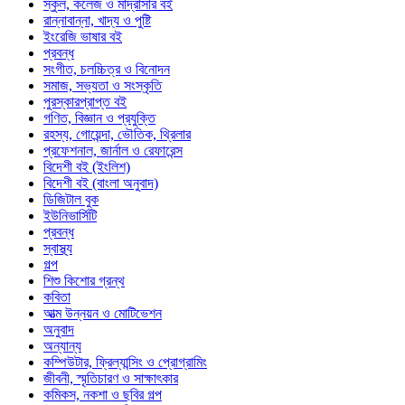
স্কুল, কলেজ ও মাদ্রাসার বই
রান্নাবান্না, খাদ্য ও পুষ্টি
ইংরেজি ভাষার বই
প্রবন্ধ
সংগীত, চলচ্চিত্র ও বিনোদন
সমাজ, সভ্যতা ও সংস্কৃতি
পুরস্কারপ্রাপ্ত বই
গণিত, বিজ্ঞান ও প্রযুক্তি
রহস্য, গোয়েন্দা, ভৌতিক, থ্রিলার
প্রফেশনাল, জার্নাল ও রেফারেন্স
বিদেশী বই (ইংলিশ)
বিদেশী বই (বাংলা অনুবাদ)
ডিজিটাল বুক
ইউনিভার্সিটি
প্রবন্ধ
স্বাস্থ্য
গল্প
শিশু কিশোর গ্রন্থ
কবিতা
আত্ম উন্নয়ন ও মোটিভেশন
অনুবাদ
অন্যান্য
কম্পিউটার, ফ্রিল্যান্সিং ও প্রোগ্রামিং
জীবনী, স্মৃতিচারণ ও সাক্ষাৎকার
কমিকস, নকশা ও ছবির গল্প