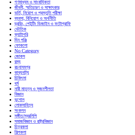
গণমাধ্যম ও সাংবাদিকতা
জীবনী, স্মৃতিচারণ ও সাক্ষাৎকার
ভর্তি, নিয়োগ ও প্রস্তুতি পরীক্ষা
ব্যবসা, বিনিয়োগ ও অর্থনীতি
ড্রয়িং, পেইন্টিং ডিজাইন ও ফটোগ্রাফি
ভৌতিক
ক্যাটাগরি
দিন পঞ্জি
ফোকলো
No Category
জোকস
রম্য
রচনাসমগ্র
কাব্যনাট্য
চিকিৎসা
ধর্ম
নারী মাতৃত্ব ও সৃজনশীলতা
বিজ্ঞান
ভূগোল
লোকসাহিত্য
সংকলন
সঙ্গীত/স্বরলিপি
সমাজবিজ্ঞান ও রাষ্ট্রবিজ্ঞান
চিত্রকলা
শিল্পকলা