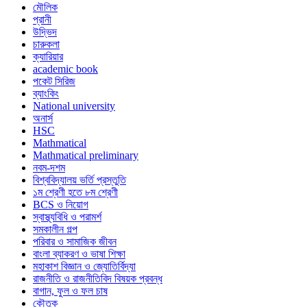
মৌলিক
প্রানী
উদ্ভিদ
চারুকলা
ক্যারিয়ার
academic book
পকেট সিরিজ
ব্যাংকিং
National university
অনার্স
HSC
Mathmatical
Mathmatical preliminary
নবম-দশম
বিশ্ববিদ্যালয় ভর্তি প্রস্তুতি
১ম শ্রেণী হতে ৮ম শ্রেণী
BCS ও নিয়োগ
স্বাস্থ্যবিধি ও পরামর্শ
সমকালীন গল্প
পরিবার ও সামাজিক জীবন
বাংলা ব্যাকরণ ও ভাষা শিক্ষা
মহাকাশ বিজ্ঞান ও জ্যোতির্বিদ্যা
রাজনীতি ও রাজনীতিবিদ বিষয়ক প্রবন্ধ
বাগান, ফুল ও ফল চাষ
কৌতুক