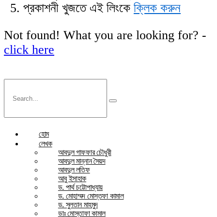
প্রকাশনী খুজতে এই লিংকে
ক্লিক করুন
Not found! What you are looking for? -
click here
হোম
লেখক
আবদুল গাফফার চৌধুরী
আবদুল মান্নান সৈয়দ
আবদুল লতিফ
আবু ইসাহাক
ড. পার্থ চট্টোপাধ্যায়
ড. মোহাম্মদ মোস্তফা কামাল
ড. সুলতান মাহমুদ
ডাঃ মোস্তাফা কামাল