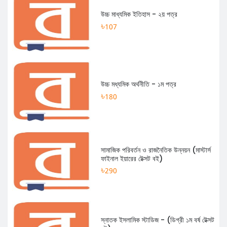
উচ্চ মাধ্যমিক ইতিহাস - ২য় পত্র
৳107
উচ্চ মধ্যমিক অর্থনীতি - ১ম পত্র
৳180
সামাজিক পরিবর্তন ও রাজনৈতিক উন্নয়ন (মাস্টার্স
ফাইনাল ইয়ারের টেক্সট বই)
৳290
স্নাতক ইসলামিক স্টাডিজ - (ডিগ্রী ১ম বর্ষ টেক্সট